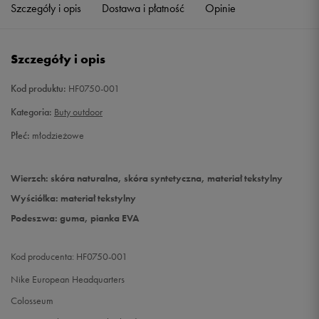
Szczegóły i opis
Dostawa i płatność
Opinie
Szczegóły i opis
Kod produktu:
HF0750-001
Kategoria:
Buty outdoor
Płeć:
młodzieżowe
Wierzch: skóra naturalna, skóra syntetyczna, materiał tekstylny
Wyściółka: materiał tekstylny
Podeszwa: guma, pianka EVA
Kod producenta: HF0750-001
Nike European Headquarters
Colosseum