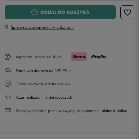
Rozmiary EU
Rozmiary US
DODAJ DO KOSZYKA
35,5
22,5 cm
Powiadom o dostępności
Sprawdź dostępność w salonach
36
23 cm
Powiadom o dostępności
36,5
23,5 cm
Powiadom o dostępności
Kup teraz i zapłać za 30 dni
|
Darmowa dostawa od 299,99 zł
37,5
23,5 cm
30 dni na zwrot, 60 dni w
Klubie
38
24 cm
Czas realizacji 1-5 dni roboczych
38,5
24 cm
Sposoby płatności:
przelew zwykły, za pobraniem, płatność online
39
24,5 cm
40
25 cm
Powiadom o dostępności