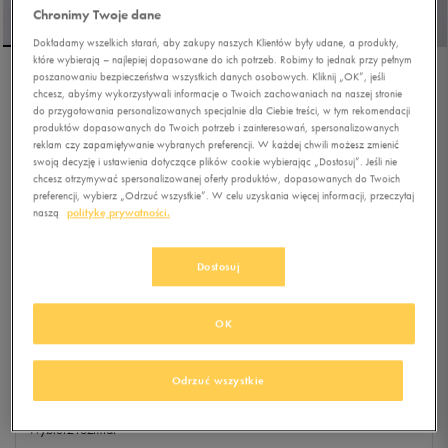
Chronimy Twoje dane
Dokładamy wszelkich starań, aby zakupy naszych Klientów były udane, a produkty,
które wybierają – najlepiej dopasowane do ich potrzeb. Robimy to jednak przy pełnym
poszanowaniu bezpieczeństwa wszystkich danych osobowych. Kliknij „OK”, jeśli
NIKE MANOA LTR
chcesz, abyśmy wykorzystywali informacje o Twoich zachowaniach na naszej stronie
do przygotowania personalizowanych specjalnie dla Ciebie treści, w tym rekomendacji
produktów dopasowanych do Twoich potrzeb i zainteresowań, spersonalizowanych
reklam czy zapamiętywanie wybranych preferencji. W każdej chwili możesz zmienić
0.0
(
0
)
swoją decyzję i ustawienia dotyczące plików cookie wybierając „Dostosuj”. Jeśli nie
chcesz otrzymywać spersonalizowanej oferty produktów, dopasowanych do Twoich
269,99
zł
z Vat
preferencji, wybierz „Odrzuć wszystkie”. W celu uzyskania więcej informacji, przeczytaj
naszą
politykę prywatności.
+ 1350 PKT W
KLUBIE 50 STYLE
Dostosuj
Kolor:
czarny
OK
Odrzuć wszystkie
Wybierz rozmiar