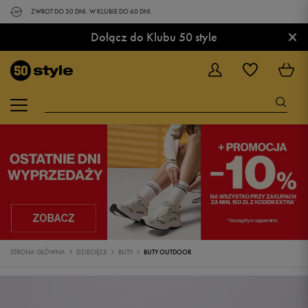
ZWROT DO 30 DNI. W KLUBIE DO 60 DNI.
×
Dołącz do Klubu 50 style
STRONA GŁÓWNA
DZIECIĘCE
BUTY
BUTY OUTDOOR