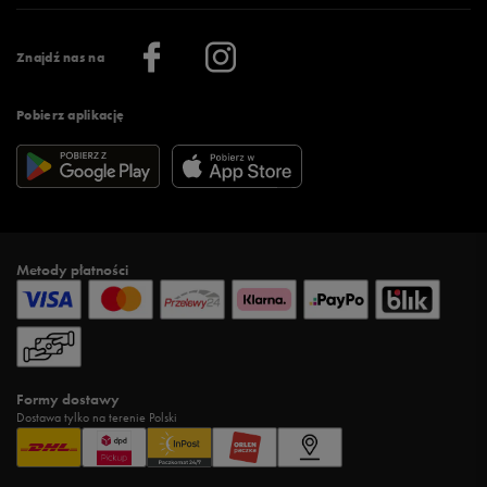
Praca
Regulamin aplikacji 50 style
Informacje o firmie
Więcej regulaminów >
Znajdź nas na
Pobierz aplikację
Metody płatności
Formy dostawy
Dostawa tylko na terenie Polski