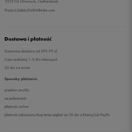
11213 NL Hilversum, Netherlands
Product.Safety.EMEA@nike.com
Dostawa i płatność
Darmowa dostawa od 299,99 zł
Czas realizacji 1-5 dni roboczych
30 dni na zwrot
Sposoby płatności:
przelew zwykły
za pobraniem
płatność online
płatność odroczona Kup teraz zapłać za 30 dni z Klarną lub PayPo