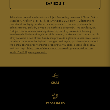
ZAPISZ SIĘ
Administratorem danych osobowych jest Marketing Investment Group S.A. z
siedzibą w Krakowie (31-871), os. Dywizjonu 303 paw. 1, udostępnione
powyżej dane będą przetwarzane w prawnie uzasadnionym interesie
administratora, za który uważa się marketing produktów i usług własnych.
Podając swój adres mailowy zgadzasz się na otrzymywanie informacji
handlowych. Podanie danych jest dobrowolne, aczkolwiek niezbędne w celu
otrzymywania newslettera. Każdy ma prawo do zgłoszenia sprzeciwu wobec
przetwarzania, a także żądania dostępu do danych, sprostowania, usunięcia
lub ograniczenia przetwarzania oraz prawo wniesienia skargi do organu
nadzorczego.
Pełną treść oświadczenia o ochronie prywatności można
znaleźć w Polityce prywatności.
CHAT
12 681 84 90