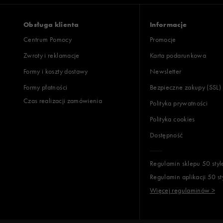
zaniżony
zgodny
zawyż
Obsługa klienta
Informacje
Centrum Pomocy
Promocje
Zwroty i reklamacje
Karta podarunkowa
Jak zbieramy opinie?
Formy i koszty dostawy
Newsletter
Formy płatności
Bezpieczne zakupy (SSL)
Opinie k
Czas realizacji zamówienia
Polityka prywatności
Polityka cookies
Dostępność
Regulamin sklepu 50 styl
Regulamin aplikacji 50 st
Więcej regulaminów >