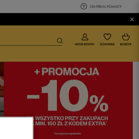
CENTRUM POMOCY
×
MOJE KONTO
SCHOWEK
KOSZYK
BUTY DLA CHŁOPCA
BUTY DLA DZIEWCZYNKI
0-4 lat
0-4 lat
4-8 lat
4-8 lat
9-16 lat
9-16 lat