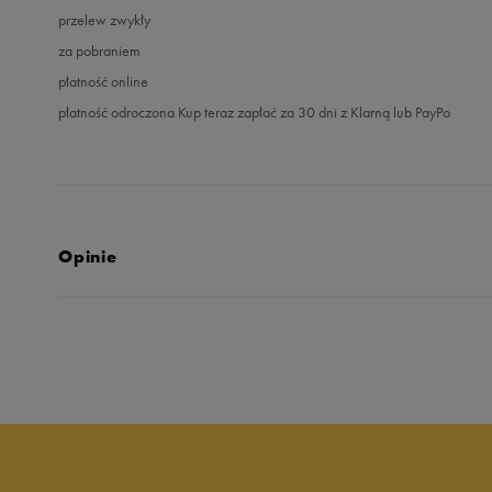
przelew zwykły
za pobraniem
płatność online
płatność odroczona Kup teraz zapłać za 30 dni z Klarną lub PayPo
Opinie
4.9
opinii klientów
72
z całego okresu
zebranych i zweryfikowanych przez