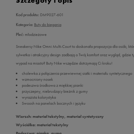
Szczegóły i opis
Kod produktu:
DM9027-601
Kategoria:
Buty do biegania
Płeć:
młodzieżowe
Sneakersy Nike Omni Multi-Court to doskonała propozycja dla osób, któr
sylwetka i atrakcyjny design zadbają o Twój komfort oraz wygląd, gdzie 
wypad na miasto? Buty Nike wszędzie dotrzymają Ci kroku!
cholewka z połączenia przewiewnej siatki i materiału syntetycznego
wzmocniony nosek
podeszwa środkowa z miękkiej pianki
przyczepny, niebrudzący bieżnik z gumy
wyrazista kolorystyka
Swoosh na panelach bocznych i języku
Wierzch: materiał tekstylny, materiał syntetyczny
Wyściółka: materiał tekstylny
Podeszwa: pianka, guma