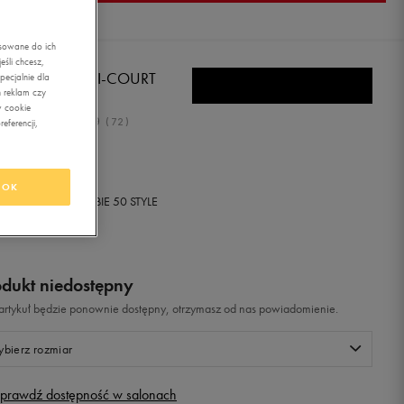
asowane do ich
śli chcesz,
KE OMNI MULTI-COURT
ecjalnie dla
 reklam czy
w cookie
4.9
(
72
)
eferencji,
9,99
zł
z Vat
OK
+ 600 PKT W
KLUBIE 50 STYLE
odukt niedostępny
i artykuł będzie ponownie dostępny, otrzymasz od nas powiadomienie.
bierz rozmiar
prawdź dostępność w salonach
Rozmiary EU
Rozmiary US