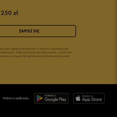
 250 zł
ZAPISZ SIĘ
wyżej dane będą przetwarzane w prawnie uzasadnionym
i handlowych. Podanie danych jest dobrowolne, aczkolwiek
owania, usunięcia lub ograniczenia przetwarzania oraz
Pobierz aplikację