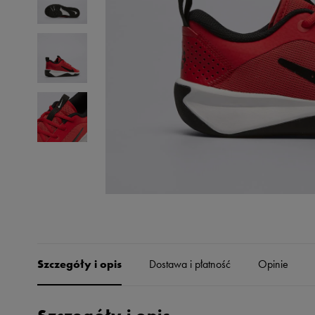
Skechers
Timberland
Umbro
Under Armour
Up8
U.S. Polo ASSN.
Vans
Szczegóły i opis
Dostawa i płatność
Opinie