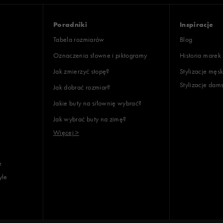
ony
Poradniki
Inspiracje
Tabela rozmiarów
Blog
Oznaczenia słowne i piktogramy
Historia marek
Jak zmierzyć stopę?
Stylizacje męsk
Stylizacje dam
Jak dobrać rozmiar?
lientów
Jakie buty na siłownię wybrać?
Jak wybrać buty na zimę?
Wyczyść
Szukaj
Więcej >
e
yle