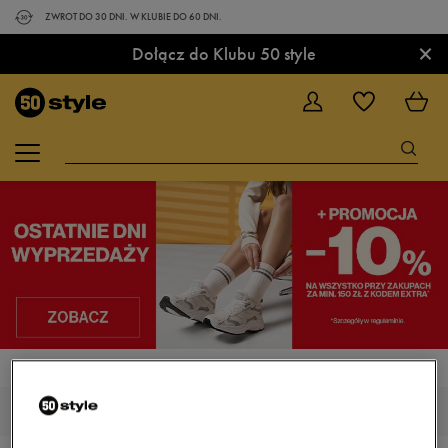
ZWROT DO 30 DNI. W KLUBIE DO 60 DNI.
×
Dołącz do Klubu 50 style
STRONA GŁÓWNA
NIKE SB CHARGE
NIKE SB CHARGE