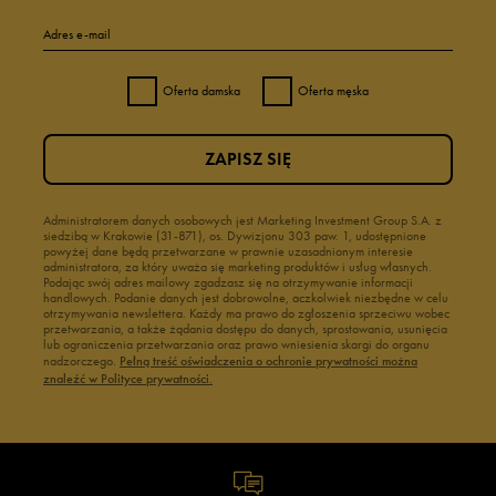
Adres e-mail
Oferta damska
Oferta męska
ZAPISZ SIĘ
Administratorem danych osobowych jest Marketing Investment Group S.A. z
siedzibą w Krakowie (31-871), os. Dywizjonu 303 paw. 1, udostępnione
powyżej dane będą przetwarzane w prawnie uzasadnionym interesie
administratora, za który uważa się marketing produktów i usług własnych.
Podając swój adres mailowy zgadzasz się na otrzymywanie informacji
handlowych. Podanie danych jest dobrowolne, aczkolwiek niezbędne w celu
otrzymywania newslettera. Każdy ma prawo do zgłoszenia sprzeciwu wobec
przetwarzania, a także żądania dostępu do danych, sprostowania, usunięcia
lub ograniczenia przetwarzania oraz prawo wniesienia skargi do organu
nadzorczego.
Pełną treść oświadczenia o ochronie prywatności można
znaleźć w Polityce prywatności.