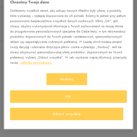
Chronimy Twoje dane
Wyników
0
Dokładamy wszelkich starań, aby zakupy naszych Klientów były udane, a produkty,
Sortuj:
FILTRUJ
REKOMENDOWANE
które wybierają – najlepiej dopasowane do ich potrzeb. Robimy to jednak przy pełnym
Pokaż
poszanowaniu bezpieczeństwa wszystkich danych osobowych. Kliknij „OK”, jeśli
chcesz, abyśmy wykorzystywali informacje o Twoich zachowaniach na naszej stronie
60
do przygotowania personalizowanych specjalnie dla Ciebie treści, w tym rekomendacji
z 0
produktów dopasowanych do Twoich potrzeb i zainteresowań, spersonalizowanych
reklam czy zapamiętywanie wybranych preferencji. W każdej chwili możesz zmienić
swoją decyzję i ustawienia dotyczące plików cookie wybierając „Dostosuj”. Jeśli nie
Nie wybrano filtrów
chcesz otrzymywać spersonalizowanej oferty produktów, dopasowanych do Twoich
preferencji, wybierz „Odrzuć wszystkie”. W celu uzyskania więcej informacji, przeczytaj
naszą
politykę prywatności.
Dostosuj
OK
Brak produktów do wyświetlenia
Zmień kryteria wyszukiwania lub
Odrzuć wszystkie
usuń wybrane filtry