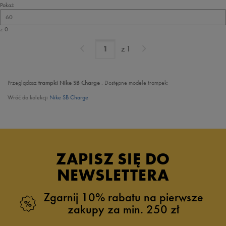
Pokaż
60
z 0
z
1
Przeglądasz
trampki Nike SB Charge
. Dostępne modele trampek:
Wróć do kolekcji
Nike SB Charge
ZAPISZ SIĘ DO
NEWSLETTERA
Zgarnij 10% rabatu na pierwsze
zakupy za min. 250 zł