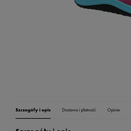
Skechers
Timberland
Umbro
Under Armour
Up8
U.S. Polo ASSN.
Vans
Szczegóły i opis
Dostawa i płatność
Opinie