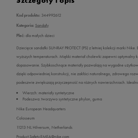
Szczegóły i opis
Kod produktu:
344992612
Kategoria:
Sandały
Płeć:
dla małych dzieci
Dziecięce sandałki SUNRAY PROTECT (PS) z letniej kolekcji marki Nike.
wyższych temperaturach. Miękki materiał cholewki zapewni optymalny k
dopasowanie. Szybkoschnące materiały pozwalają na wygodne użytkowa
dzięki odpowiedniej konstrukcji, nie zakłóci naturalnego, zdrowego r
podeszwie zwiększają przyczepność na różnych nawierzchniach. Idealna 
Wierzch: materiały syntetyczne
Podeszwa: tworzywo syntetyczne phylon, guma
Nike European Headquarters
Colosseum
11213 NL Hilversum, Netherlands
Product.Safety.EMEA@nike.com