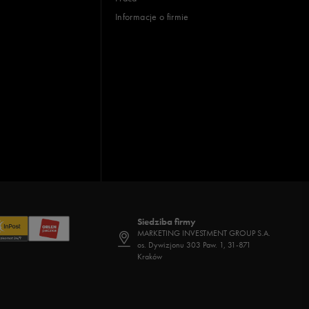
Informacje o firmie
Siedziba firmy
MARKETING INVESTMENT GROUP S.A.
os. Dywizjonu 303 Paw. 1, 31-871
Kraków