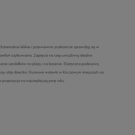
 Ekstremalnie lekkie i przewiewne znakomicie sprawdzą się w
omfort użytkowania. Zapięcia na rzep umożliwią idealne
nie sandałków na plaży i na basenie. Elastyczna podeszwa,
ozwoju stóp dziecka. Gumowe wstawki w kluczowym miejscach na
propozycja na najcieplejszą porę roku.