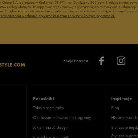
nt Group S.A. z siedzibą w Krakowie (31-871), os. Dywizjonu 303 paw. 1, udostępnione po
duktów i usług własnych. Podając swój adres mailowy zgadzasz się na otrzymywanie informacj
 do zgłoszenia sprzeciwu wobec przetwarzania, a także żądania dostępu do danych, sprost
ć oświadczenia o ochronie prywatności można znaleźć w Polityce prywatności.
Znajdź nas na
STYLE.COM
Poradniki
Inspiracje
Tabela rozmiarów
Blog
Oznaczenia słowne i piktogramy
Historia marek
Jak zmierzyć stopę?
Stylizacje męsk
Stylizacje dam
Jak dobrać rozmiar?