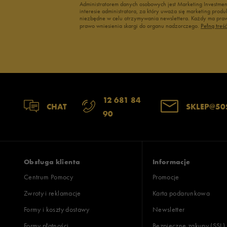
Administratorem danych osobowych jest Marketing Investme
interesie administratora, za który uważa się marketing pro
niezbędne w celu otrzymywania newslettera. Każdy ma prawo
prawo wniesienia skargi do organu nadzorczego.
Pełną treś
12 681 84
CHAT
SKLEP@50
90
Obsługa klienta
Informacje
Centrum Pomocy
Promocje
Zwroty i reklamacje
Karta podarunkowa
Formy i koszty dostawy
Newsletter
Formy płatności
Bezpieczne zakupy (SSL)