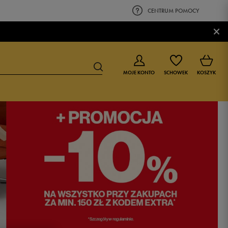
CENTRUM POMOCY
×
MOJE KONTO
SCHOWEK
KOSZYK
BUTY DLA CHŁOPCA
BUTY DLA DZIEWCZYNKI
0-4 lat
0-4 lat
4-8 lat
4-8 lat
9-16 lat
9-16 lat