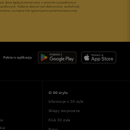
wyżej dane będą przetwarzane w prawnie uzasadnionym
i handlowych. Podanie danych jest dobrowolne, aczkolwiek
owania, usunięcia lub ograniczenia przetwarzania oraz
Pobierz aplikację
O 50 style
Informacje o 50 style
Sklepy stacjonarne
ie
Klub 50 style
skie
Praca