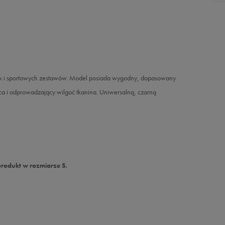
 jak i sportowych zestawów. Model posiada wygodny, dopasowany
ąca i odprowadzający wilgoć tkanina. Uniwersalną, czarną
produkt w rozmiarze S.