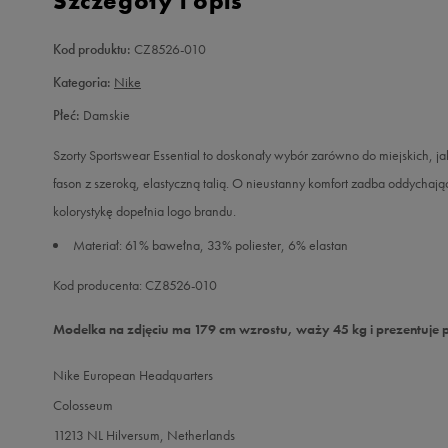
Szczegóły i opis
Kod produktu:
CZ8526-010
Kategoria:
Nike
Płeć:
Damskie
Szorty Sportswear Essential to doskonały wybór zarówno do miejskich,
fason z szeroką, elastyczną talią. O nieustanny komfort zadba oddychaj
kolorystykę dopełnia logo brandu.
Materiał: 61% bawełna, 33% poliester, 6% elastan
Kod producenta: CZ8526-010
Modelka na zdjęciu ma 179 cm wzrostu, waży 45 kg i prezentuje 
Nike European Headquarters
Colosseum
11213 NL Hilversum, Netherlands