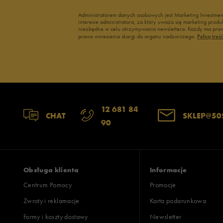
Administratorem danych osobowych jest Marketing Investme
interesie administratora, za który uważa się marketing pro
2
niezbędne w celu otrzymywania newslettera. Każdy ma prawo
prawo wniesienia skargi do organu nadzorczego.
Pełną treś
1
Szerokość
Liczba głosów
12 681 84
CHAT
SKLEP@50
90
wąski
standardowy
szer
Zgodność z rozmiarem
Liczba głosów
zaniżony
zgodny
zawyż
Obsługa klienta
Informacje
Centrum Pomocy
Promocje
Zwroty i reklamacje
Karta podarunkowa
Jak zbieramy opinie?
Formy i koszty dostawy
Newsletter