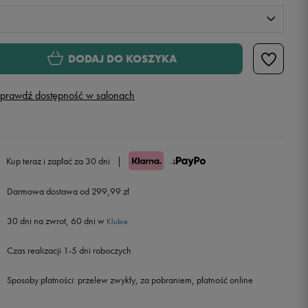
S
XS
DODAJ DO KOSZYKA
S
Powiadom o dostępności
prawdź dostępność w salonach
M
Powiadom o dostępności
L
Powiadom o dostępności
Kup teraz i zapłać za 30 dni
|
Darmowa dostawa od 299,99 zł
XL
Powiadom o dostępności
30 dni na zwrot, 60 dni w
Klubie
Czas realizacji 1-5 dni roboczych
Sposoby płatności:
przelew zwykły, za pobraniem, płatność online