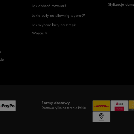
Stylizacje dam
Jak dobrać rozmiar?
lientów
Jakie buty na siłownię wybrać?
Jak wybrać buty na zimę?
Wyczyść
Szukaj
Więcej >
e
yle
Formy dostawy
Dostawa tylko na terenie Polski