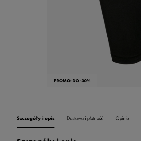
Skechers
Timberland
Umbro
Under Armour
Up8
U.S. Polo ASSN.
Vans
PROMO: DO -30%
Szczegóły i opis
Dostawa i płatność
Opinie