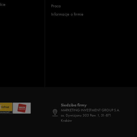
skie
Praca
Informacje o firmie
Siedziba firmy
MARKETING INVESTMENT GROUP S.A.
os. Dywizjonu 303 Paw. 1, 31-871
Kraków