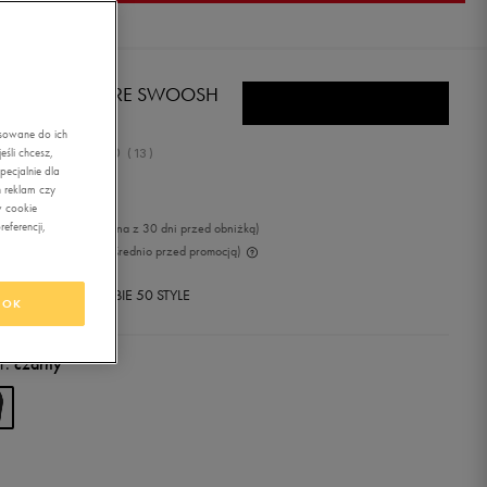
KE SZORTY CORE SWOOSH
CLE
asowane do ich
5.0
śli chcesz,
(
13
)
ecjalnie dla
,99
zł
z Vat
 reklam czy
w cookie
eferencji,
9
zł
-11%
(najniższa cena z 30 dni przed obniżką)
9
zł
-15%
(cena bezpośrednio przed promocją)
+ 500 PKT W
KLUBIE 50 STYLE
OK
r:
czarny