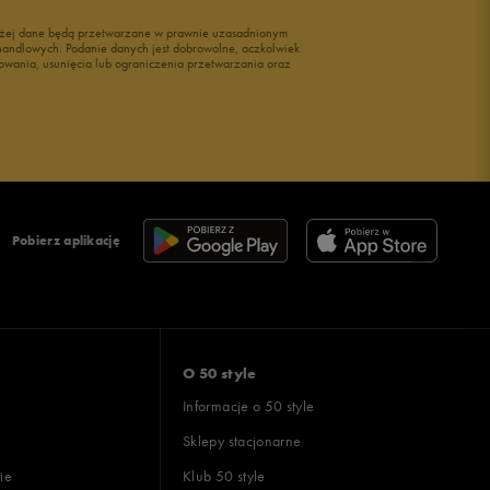
wyżej dane będą przetwarzane w prawnie uzasadnionym
i handlowych. Podanie danych jest dobrowolne, aczkolwiek
owania, usunięcia lub ograniczenia przetwarzania oraz
Pobierz aplikację
O 50 style
Informacje o 50 style
Sklepy stacjonarne
ie
Klub 50 style