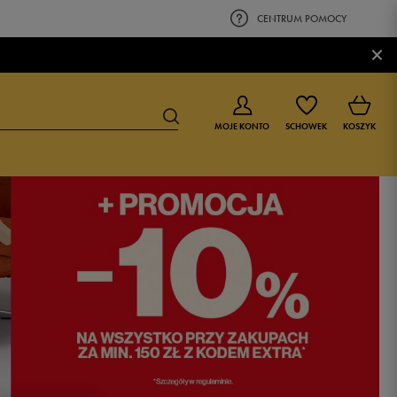
CENTRUM POMOCY
×
MOJE KONTO
SCHOWEK
KOSZYK
BUTY DLA CHŁOPCA
BUTY DLA DZIEWCZYNKI
0-4 lat
0-4 lat
4-8 lat
4-8 lat
9-16 lat
9-16 lat