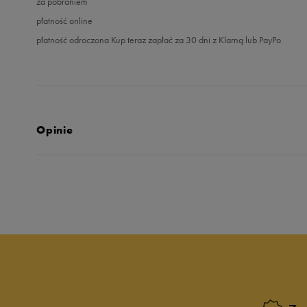
za pobraniem
płatność online
płatność odroczona Kup teraz zapłać za 30 dni z Klarną lub PayPo
Opinie
5.0
opinii klientów
1
z całego okresu
zebranych i zweryfikowanych przez