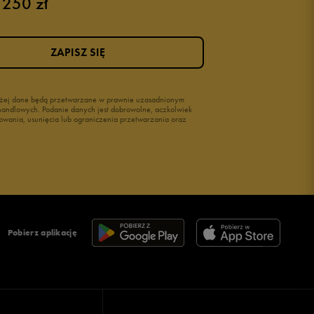
 250 zł
ZAPISZ SIĘ
wyżej dane będą przetwarzane w prawnie uzasadnionym
i handlowych. Podanie danych jest dobrowolne, aczkolwiek
owania, usunięcia lub ograniczenia przetwarzania oraz
Pobierz aplikację