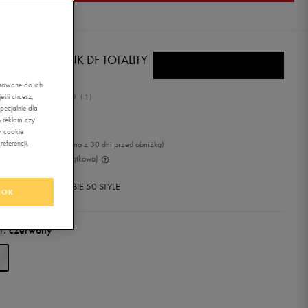
E SZORTY M NK DF TOTALITY
T 7IN UL
asowane do ich
5.0
śli chcesz,
(
1
)
ecjalnie dla
,99
zł
z Vat
 reklam czy
w cookie
eferencji,
9
zł
-11%
(najniższa cena z 30 dni przed obniżką)
99
zł
-53%
(cena początkowa)
+ 400 PKT W
KLUBIE 50 STYLE
OK
r:
czerwony