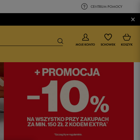
CENTRUM POMOCY
×
MOJE KONTO
SCHOWEK
KOSZYK
BUTY DLA CHŁOPCA
BUTY DLA DZIEWCZYNKI
0-4 lat
0-4 lat
4-8 lat
4-8 lat
9-16 lat
9-16 lat