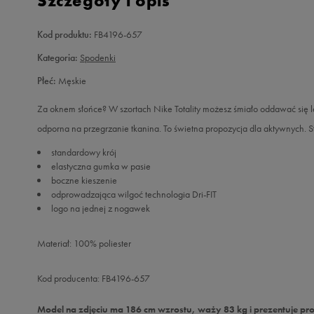
Szczegóły i opis
Kod produktu:
FB4196-657
Kategoria:
Spodenki
Płeć:
Męskie
Za oknem słońce? W szortach Nike Totality możesz śmiało oddawać się l
odporna na przegrzanie tkanina. To świetna propozycja dla aktywnych. S
standardowy krój
elastyczna gumka w pasie
boczne kieszenie
odprowadzająca wilgoć technologia Dri-FIT
logo na jednej z nogawek
Materiał: 100% poliester
Kod producenta: FB4196-657
Model na zdjęciu ma 186 cm wzrostu, waży 83 kg i prezentuje pr