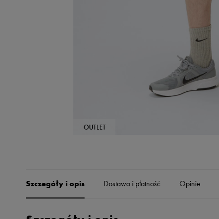
Skechers
Timberland
Umbro
Under Armour
Up8
U.S. Polo ASSN.
Vans
OUTLET
Szczegóły i opis
Dostawa i płatność
Opinie