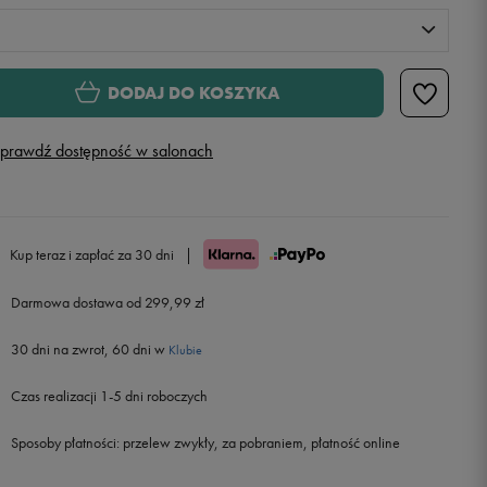
M
Powiadom o dostępności
DODAJ DO KOSZYKA
L
Powiadom o dostępności
prawdź dostępność w salonach
XL
XXL
Powiadom o dostępności
Kup teraz i zapłać za 30 dni
|
Darmowa dostawa od 299,99 zł
30 dni na zwrot, 60 dni w
Klubie
Czas realizacji 1-5 dni roboczych
Sposoby płatności:
przelew zwykły, za pobraniem, płatność online