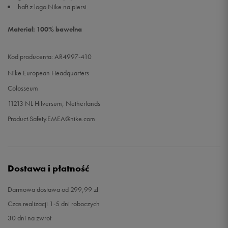
haft z logo Nike na piersi
Materiał: 100% bawełna
Kod producenta: AR4997-410
Nike European Headquarters
Colosseum
11213 NL Hilversum, Netherlands
Product.Safety.EMEA@nike.com
Dostawa i płatność
Darmowa dostawa od 299,99 zł
Czas realizacji 1-5 dni roboczych
30 dni na zwrot