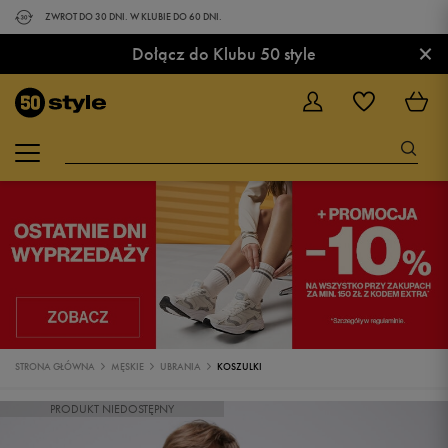
ZWROT DO 30 DNI. W KLUBIE DO 60 DNI.
×
Dołącz do Klubu 50 style
STRONA GŁÓWNA
MĘSKIE
UBRANIA
KOSZULKI
PRODUKT NIEDOSTĘPNY