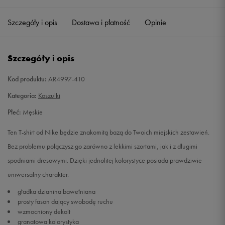
Szczegóły i opis
Dostawa i płatność
Opinie
S
Powiadom o dostępności
M
Powiadom o dostępności
Szczegóły i opis
L
Powiadom o dostępności
Kod produktu:
AR4997-410
Kategoria:
Koszulki
XL
Powiadom o dostępności
Płeć:
Męskie
XXL
Powiadom o dostępności
Ten T-shirt od Nike będzie znakomitą bazą do Twoich miejskich zestawień.
Bez problemu połączysz go zarówno z lekkimi szortami, jak i z długimi
spodniami dresowymi. Dzięki jednolitej kolorystyce posiada prawdziwie
uniwersalny charakter.
gładka dzianina bawełniana
prosty fason dający swobodę ruchu
wzmocniony dekolt
granatowa kolorystyka