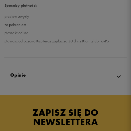
Sposoby płatności:
przelew zwykły
za pobraniem
płatność online
płatność odroczona Kup teraz zapłać za 30 dni z Klarną lub PayPo
Opinie
5.0
opinii klientów
396
z całego okresu
ZAPISZ SIĘ DO
zebranych i zweryfikowanych przez
NEWSLETTERA