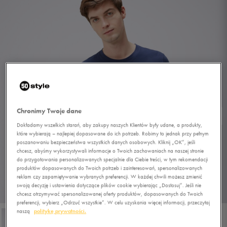
Chronimy Twoje dane
Dokładamy wszelkich starań, aby zakupy naszych Klientów były udane, a produkty,
które wybierają – najlepiej dopasowane do ich potrzeb. Robimy to jednak przy pełnym
poszanowaniu bezpieczeństwa wszystkich danych osobowych. Kliknij „OK”, jeśli
chcesz, abyśmy wykorzystywali informacje o Twoich zachowaniach na naszej stronie
do przygotowania personalizowanych specjalnie dla Ciebie treści, w tym rekomendacji
produktów dopasowanych do Twoich potrzeb i zainteresowań, spersonalizowanych
reklam czy zapamiętywanie wybranych preferencji. W każdej chwili możesz zmienić
swoją decyzję i ustawienia dotyczące plików cookie wybierając „Dostosuj”. Jeśli nie
1/4
chcesz otrzymywać spersonalizowanej oferty produktów, dopasowanych do Twoich
preferencji, wybierz „Odrzuć wszystkie”. W celu uzyskania więcej informacji, przeczytaj
naszą
politykę prywatności.