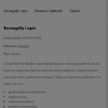
Szczegóły i opis
Dostawa i płatność
Opinie
L
Powiadom o dostępności
XL
Powiadom o dostępności
Szczegóły i opis
XXL
Powiadom o dostępności
Kod produktu:
DZ2997-838
Kategoria:
Koszulki
Płeć:
Męskie
Z koszulką Nike każde wyjście będzie jeszcze większą przyjemnością. Jej
fason nie ogranicza, tkanina pozwala skórze oddychać, a jednolity kolor -
pasuje do wielu codziennych stylizacji. Połącz z ulubionymi spodniami i nie
martw się o nic.
gładka dzianina bawełniana
regularny krój
wzmocniony dekolt
pastelowa kolorystyka