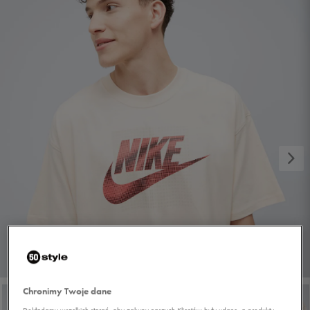
1/5
Chronimy Twoje dane
Dokładamy wszelkich starań, aby zakupy naszych Klientów były udane, a produkty,