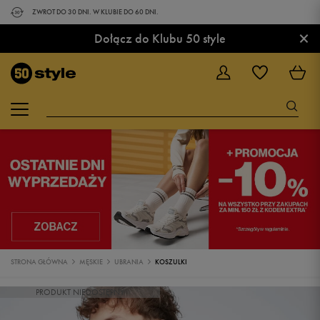
ZWROT DO 30 DNI. W KLUBIE DO 60 DNI.
×
Dołącz do Klubu 50 style
STRONA GŁÓWNA
MĘSKIE
UBRANIA
KOSZULKI
PRODUKT NIEDOSTĘPNY