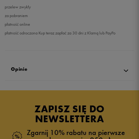
przelew zwykły
za pobraniem
płatność online
płatność odroczona Kup teraz zapłać za 30 dni z Klarną lub PayPo
Opinie
4.9
opinii klientów
17
z całego okresu
ZAPISZ SIĘ DO
zebranych i zweryfikowanych przez
NEWSLETTERA
Zgarnij 10% rabatu na pierwsze