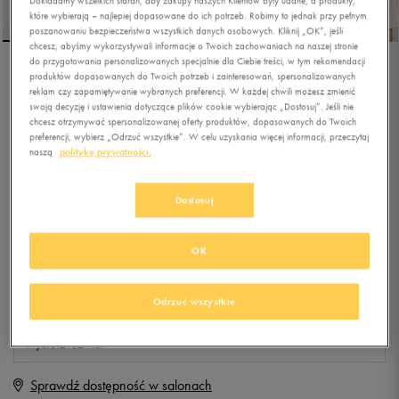
które wybierają – najlepiej dopasowane do ich potrzeb. Robimy to jednak przy pełnym
poszanowaniu bezpieczeństwa wszystkich danych osobowych. Kliknij „OK”, jeśli
chcesz, abyśmy wykorzystywali informacje o Twoich zachowaniach na naszej stronie
do przygotowania personalizowanych specjalnie dla Ciebie treści, w tym rekomendacji
produktów dopasowanych do Twoich potrzeb i zainteresowań, spersonalizowanych
NIKE T-SHIRT SS M NSW
reklam czy zapamiętywanie wybranych preferencji. W każdej chwili możesz zmienić
M90 12MO FUTURA
swoją decyzję i ustawienia dotyczące plików cookie wybierając „Dostosuj”. Jeśli nie
chcesz otrzymywać spersonalizowanej oferty produktów, dopasowanych do Twoich
preferencji, wybierz „Odrzuć wszystkie”. W celu uzyskania więcej informacji, przeczytaj
4.9
(
17
)
naszą
politykę prywatności.
99,99
zł
z Vat
+ 500 PKT W
KLUBIE 50 STYLE
Dostosuj
OK
Produkt niedostępny
Odrzuć wszystkie
Jeśli artykuł będzie ponownie dostępny, otrzymasz od nas powiadomienie.
Wybierz rozmiar
Sprawdź dostępność w salonach
M
Powiadom o dostępności