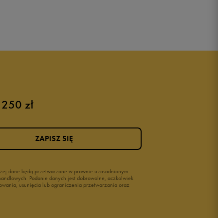
 250 zł
ZAPISZ SIĘ
wyżej dane będą przetwarzane w prawnie uzasadnionym
i handlowych. Podanie danych jest dobrowolne, aczkolwiek
owania, usunięcia lub ograniczenia przetwarzania oraz