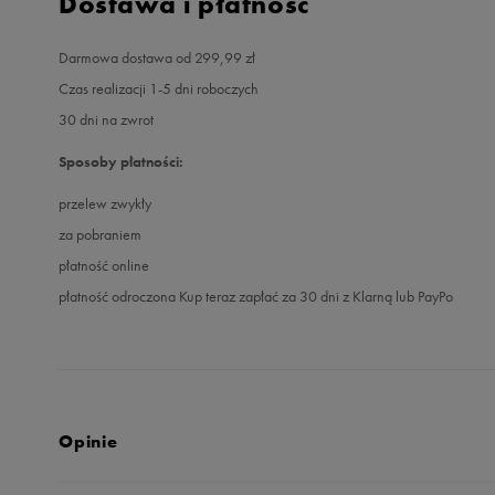
Dostawa i płatność
Darmowa dostawa od 299,99 zł
Czas realizacji 1-5 dni roboczych
30 dni na zwrot
Sposoby płatności:
przelew zwykły
za pobraniem
płatność online
płatność odroczona Kup teraz zapłać za 30 dni z Klarną lub PayPo
Opinie