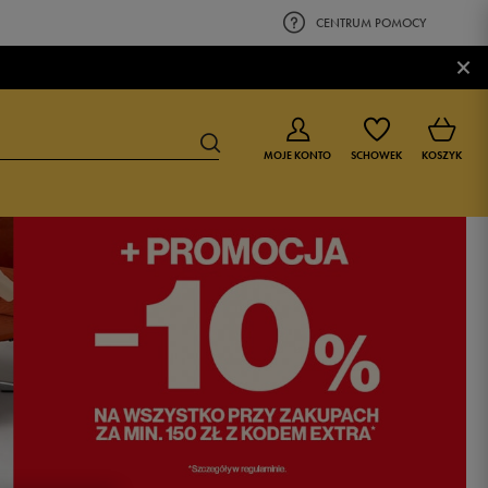
CENTRUM POMOCY
×
MOJE KONTO
SCHOWEK
KOSZYK
BUTY DLA CHŁOPCA
BUTY DLA DZIEWCZYNKI
0-4 lat
0-4 lat
4-8 lat
4-8 lat
9-16 lat
9-16 lat