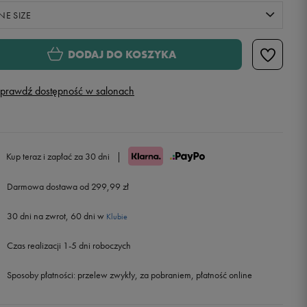
NE SIZE
ONE SIZE
DODAJ DO KOSZYKA
prawdź dostępność w salonach
Kup teraz i zapłać za 30 dni
|
Darmowa dostawa od 299,99 zł
30 dni na zwrot, 60 dni w
Klubie
Czas realizacji 1-5 dni roboczych
Sposoby płatności:
przelew zwykły, za pobraniem, płatność online