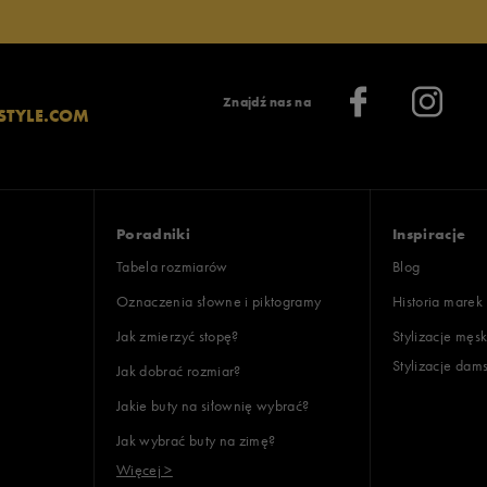
Znajdź nas na
STYLE.COM
lientów
Poradniki
Inspiracje
Wyczyść
Szukaj
Tabela rozmiarów
Blog
Oznaczenia słowne i piktogramy
Historia marek
Jak zmierzyć stopę?
Stylizacje męsk
Stylizacje dam
Jak dobrać rozmiar?
Jakie buty na siłownię wybrać?
Jak wybrać buty na zimę?
Więcej >