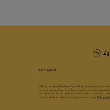
5.0
opinii klientów
40
z całego okresu
zebranych i zweryfikowanych przez
Zg
5
9
4
Adres e-mail
3
Administratorem danych osobowych jest Marketing Investme
interesie administratora, za który uważa się marketing pro
2
niezbędne w celu otrzymywania newslettera. Każdy ma prawo
prawo wniesienia skargi do organu nadzorczego.
Pełną treś
1