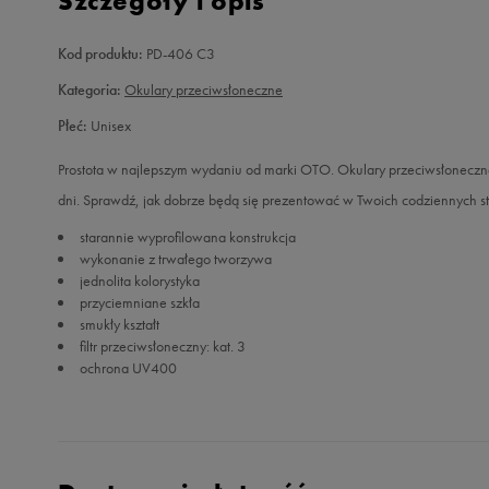
Szczegóły i opis
Kod produktu:
PD-406 C3
Kategoria:
Okulary przeciwsłoneczne
Płeć:
Unisex
Prostota w najlepszym wydaniu od marki OTO. Okulary przeciwsłoneczne 
dni. Sprawdź, jak dobrze będą się prezentować w Twoich codziennych s
starannie wyprofilowana konstrukcja
wykonanie z trwałego tworzywa
jednolita kolorystyka
przyciemniane szkła
smukły kształt
filtr przeciwsłoneczny: kat. 3
ochrona UV400