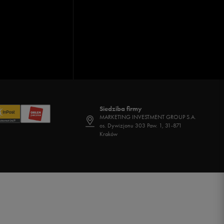
Siedziba firmy
MARKETING INVESTMENT GROUP S.A.
os. Dywizjonu 303 Paw. 1, 31-871
Kraków