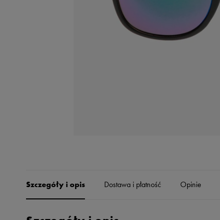
Skechers
Timberland
Umbro
Under Armour
Up8
U.S. Polo ASSN.
Vans
Szczegóły i opis
Dostawa i płatność
Opinie