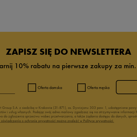
ZAPISZ SIĘ DO NEWSLETTERA
arnij 10% rabatu na pierwsze zakupy za min.
5%
5%
Oferta damska
Oferta męska
0%
nt Group S.A. z siedzibą w Krakowie (31-871), os. Dywizjonu 303 paw. 1, udostępnione po
duktów i usług własnych. Podając swój adres mailowy zgadzasz się na otrzymywanie informacj
0%
 do zgłoszenia sprzeciwu wobec przetwarzania, a także żądania dostępu do danych, sprost
ć oświadczenia o ochronie prywatności można znaleźć w Polityce prywatności.
0%