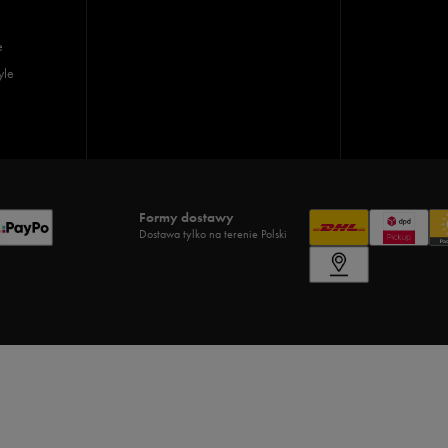
e
yle
Formy dostawy
Dostawa tylko na terenie Polski