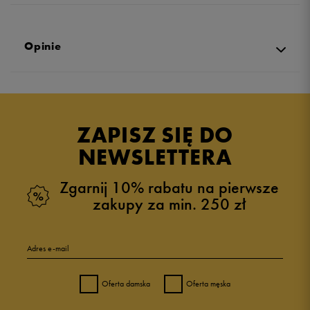
Opinie
4.5
opinii klientów
4
z całego okresu
ZAPISZ SIĘ DO
zebranych i zweryfikowanych przez
NEWSLETTERA
Zgarnij 10% rabatu na pierwsze
zakupy za min. 250 zł
5
75%
Adres e-mail
4
0%
Oferta damska
Oferta męska
3
25%