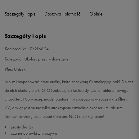
Szczegóły i opis
Dostawa i płatność
Opinie
Szczegóły i opis
Kod produktu:
ZX2168C4
Kategoria:
Okulary przeciwsłoneczne
Płeć:
Unisex
Lubisz komponować letnie outfity, które zapewnią Ci atrakcyjny look? Dołącz
do nich okulary marki OTO i zobacz, jak każda stylizacja nabiera nowego
charakteru! Co więcej, model Santarem wyposażono w soczewki z filtrem
UV, a więc jest on nie tylko atrakcyjnym wizualnie akcesorium, ale też
stanowi ochronę oczu przed słońcem. Noś i ciesz się latem!
prosty design
czarne oprawki z tworzywa