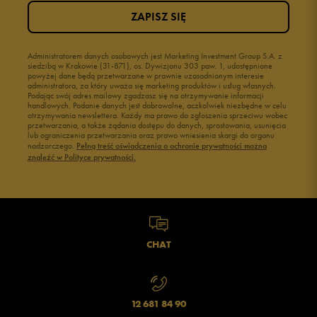
ZAPISZ SIĘ
2
0%
1
Administratorem danych osobowych jest Marketing Investment Group S.A. z
0%
siedzibą w Krakowie (31-871), os. Dywizjonu 303 paw. 1, udostępnione
powyżej dane będą przetwarzane w prawnie uzasadnionym interesie
administratora, za który uważa się marketing produktów i usług własnych.
Podając swój adres mailowy zgadzasz się na otrzymywanie informacji
handlowych. Podanie danych jest dobrowolne, aczkolwiek niezbędne w celu
otrzymywania newslettera. Każdy ma prawo do zgłoszenia sprzeciwu wobec
przetwarzania, a także żądania dostępu do danych, sprostowania, usunięcia
lub ograniczenia przetwarzania oraz prawo wniesienia skargi do organu
Jak zbieramy opinie?
nadzorczego.
Pełną treść oświadczenia o ochronie prywatności można
znaleźć w Polityce prywatności.
Opinie klientów
Wyczyść
Szukaj
CHAT
12 681 84 90