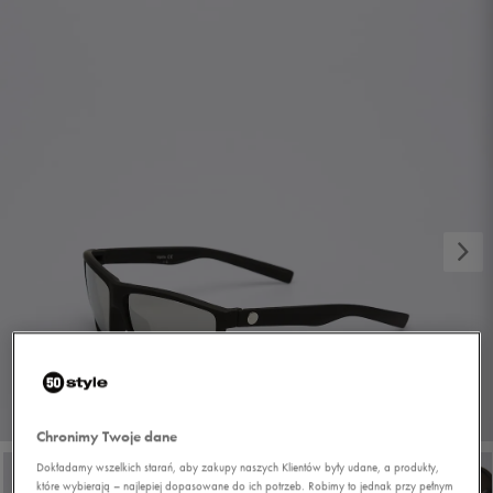
1/7
Chronimy Twoje dane
Dokładamy wszelkich starań, aby zakupy naszych Klientów były udane, a produkty,
które wybierają – najlepiej dopasowane do ich potrzeb. Robimy to jednak przy pełnym