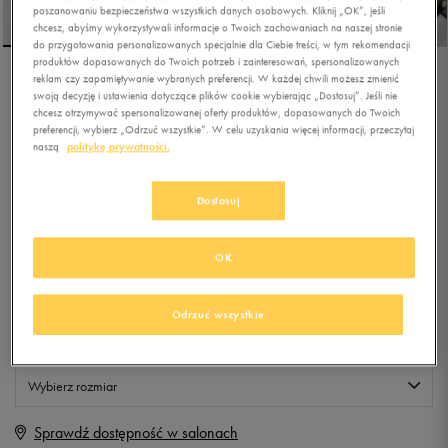
poszanowaniu bezpieczeństwa wszystkich danych osobowych. Kliknij „OK”, jeśli
chcesz, abyśmy wykorzystywali informacje o Twoich zachowaniach na naszej stronie
do przygotowania personalizowanych specjalnie dla Ciebie treści, w tym rekomendacji
produktów dopasowanych do Twoich potrzeb i zainteresowań, spersonalizowanych
reklam czy zapamiętywanie wybranych preferencji. W każdej chwili możesz zmienić
OTO OKULARY SANTAREM
swoją decyzję i ustawienia dotyczące plików cookie wybierając „Dostosuj”. Jeśli nie
C4
chcesz otrzymywać spersonalizowanej oferty produktów, dopasowanych do Twoich
preferencji, wybierz „Odrzuć wszystkie”. W celu uzyskania więcej informacji, przeczytaj
naszą
politykę prywatności.
4.5
(
4
)
9,99
zł
z Vat
Dostosuj
+ 50 PKT W
KLUBIE 50 STYLE
OK
Produkt niedostępny
Odrzuć wszystkie
Jeśli artykuł będzie ponownie dostępny, otrzymasz od nas powiadomienie.
Wybierz rozmiar
Sprawdź dostępność w salonach
ONE SIZE
Powiadom o dostępności