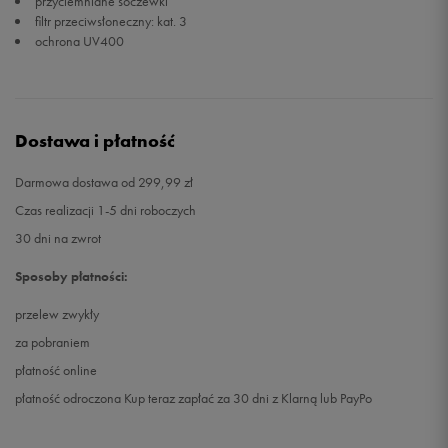
przyciemniane soczewki
filtr przeciwsłoneczny: kat. 3
ochrona UV400
Dostawa i płatność
Darmowa dostawa od 299,99 zł
Czas realizacji 1-5 dni roboczych
30 dni na zwrot
Sposoby płatności:
przelew zwykły
za pobraniem
płatność online
płatność odroczona Kup teraz zapłać za 30 dni z Klarną lub PayPo