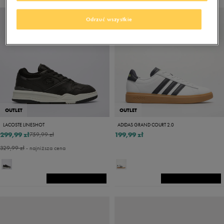
Odrzuć wszystkie
OUTLET
OUTLET
LACOSTE LINESHOT
ADIDAS GRAND COURT 2.0
299,99 zł
199,99 zł
759,99 zł
329,99 zł
- najniższa cena