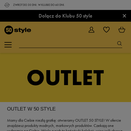
ZWROT DO 30 DNI. W KLUBIE DO 60 DNI.
×
Dołącz do Klubu 50 style
OUTLET W 50 STYLE
Mamy dla Ciebie niezłą gratkę: otwieramy OUTLET 50 STYLE! W ofercie
znajdziesz produkty modnych, markowych produktów. Czekają one
wyłącznie na Ciebie. Wiele z nich to końcówki kolekcji, więc jeśli chcesz