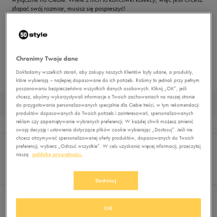
złapać swój rozmiar, musisz się pospieszyć!
Niektóre z nich to modele poekspozycyine — mogą mieć niewielkie ślady
użytkowania lub uszkodzone pudełko. To jednak nieznaczące wady,
które nie odbiorą Ci radości z modnych, markowych artykułów!
Zdjęcie na karcie produktu jest poglądowe i nie przedstawia konkretnego
egzemplarza, który do Ciebie dotrze.
Chronimy Twoje dane
Dokładamy wszelkich starań, aby zakupy naszych Klientów były udane, a produkty,
które wybierają – najlepiej dopasowane do ich potrzeb. Robimy to jednak przy pełnym
STRONA GŁÓWNA
OUTLET
poszanowaniu bezpieczeństwa wszystkich danych osobowych. Kliknij „OK”, jeśli
chcesz, abyśmy wykorzystywali informacje o Twoich zachowaniach na naszej stronie
MĘSKIE BUTY OUTLET 2026
do przygotowania personalizowanych specjalnie dla Ciebie treści, w tym rekomendacji
produktów dopasowanych do Twoich potrzeb i zainteresowań, spersonalizowanych
reklam czy zapamiętywanie wybranych preferencji. W każdej chwili możesz zmienić
Wyniki
4
swoją decyzję i ustawienia dotyczące plików cookie wybierając „Dostosuj”. Jeśli nie
chcesz otrzymywać spersonalizowanej oferty produktów, dopasowanych do Twoich
Sortuj:
FILTRUJ
(2)
REKOMENDOWANE
preferencji, wybierz „Odrzuć wszystkie”. W celu uzyskania więcej informacji, przeczytaj
Pokaż
naszą
politykę prywatności.
60
z 4
Dostosuj
Wybrane filtry:
BUTY
MĘSKIE
Wyczyść filtry
OK