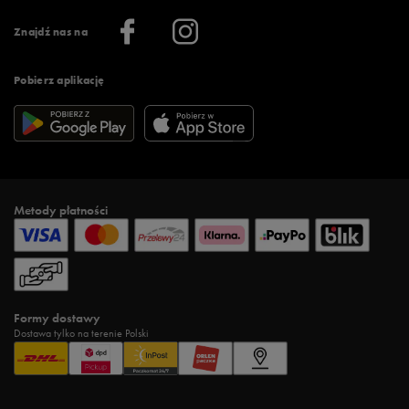
Informacje o firmie
Więcej regulaminów >
Znajdź nas na
Pobierz aplikację
Metody płatności
Formy dostawy
Dostawa tylko na terenie Polski