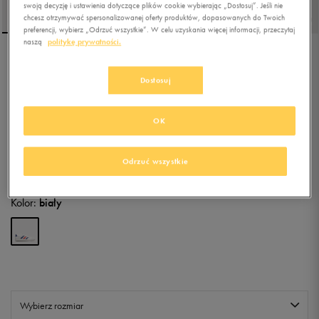
swoją decyzję i ustawienia dotyczące plików cookie wybierając „Dostosuj”. Jeśli nie
chcesz otrzymywać spersonalizowanej oferty produktów, dopasowanych do Twoich
preferencji, wybierz „Odrzuć wszystkie”. W celu uzyskania więcej informacji, przeczytaj
naszą
politykę prywatności.
ADIDAS BREAKNET 2.0
Dostosuj
4.8
(
178
)
OK
149,99
zł
z Vat
+ 750 PKT W
KLUBIE 50 STYLE
Odrzuć wszystkie
Kolor:
biały
Wybierz rozmiar