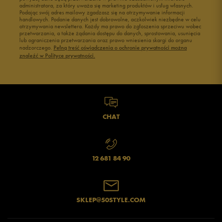
Buty męskie 43
Buty męskie 44
administratora, za który uważa się marketing produktów i usług własnych.
Buty męskie 45
Buty męskie 46
Podając swój adres mailowy zgadzasz się na otrzymywanie informacji
handlowych. Podanie danych jest dobrowolne, aczkolwiek niezbędne w celu
otrzymywania newslettera. Każdy ma prawo do zgłoszenia sprzeciwu wobec
przetwarzania, a także żądania dostępu do danych, sprostowania, usunięcia
lub ograniczenia przetwarzania oraz prawo wniesienia skargi do organu
Jak zbieramy opinie?
nadzorczego.
Pełną treść oświadczenia o ochronie prywatności można
znaleźć w Polityce prywatności.
Opinie klientów
Wyczyść
Szukaj
CHAT
12 681 84 90
SKLEP@50STYLE.COM