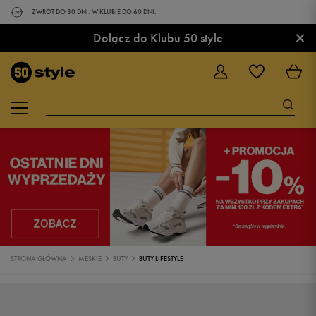
ZWROT DO 30 DNI. W KLUBIE DO 60 DNI.
×
Dołącz do Klubu 50 style
STRONA GŁÓWNA
MĘSKIE
BUTY
BUTY LIFESTYLE