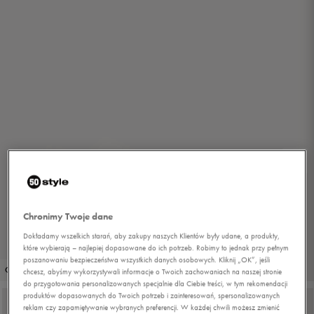
Chronimy Twoje dane
Dokładamy wszelkich starań, aby zakupy naszych Klientów były udane, a produkty,
które wybierają – najlepiej dopasowane do ich potrzeb. Robimy to jednak przy pełnym
poszanowaniu bezpieczeństwa wszystkich danych osobowych. Kliknij „OK”, jeśli
1/8
OUTLET
chcesz, abyśmy wykorzystywali informacje o Twoich zachowaniach na naszej stronie
do przygotowania personalizowanych specjalnie dla Ciebie treści, w tym rekomendacji
produktów dopasowanych do Twoich potrzeb i zainteresowań, spersonalizowanych
reklam czy zapamiętywanie wybranych preferencji. W każdej chwili możesz zmienić