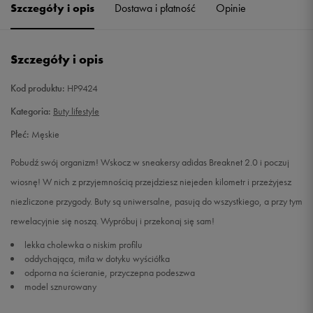
Szczegóły i opis
Dostawa i płatność
Opinie
46 2/3
30 cm
Szczegóły i opis
Kod produktu:
HP9424
Kategoria:
Buty lifestyle
Płeć:
Męskie
Pobudź swój organizm! Wskocz w sneakersy adidas Breaknet 2.0 i poczuj
wiosnę! W nich z przyjemnością przejdziesz niejeden kilometr i przeżyjesz
niezliczone przygody. Buty są uniwersalne, pasują do wszystkiego, a przy tym
rewelacyjnie się noszą. Wypróbuj i przekonaj się sam!
lekka cholewka o niskim profilu
oddychająca, miła w dotyku wyściółka
odporna na ścieranie, przyczepna podeszwa
model sznurowany