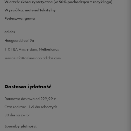
Wierzch: skóra syntetyczna (w 50% pochodząca z recyklingu)
Wyściółka: materiał tekstylny
Podeszwa: guma
adidas
Hoogoorddreef 9a
1101 BA Amsterdam, Netherlands
serviceinfo@onlineshop.adidas.com
Dostawa i płatność
Darmowa dostawa od 299,99 zł
Czas realizacji 1-5 dni roboczych
30 dni na zwrot
Sposoby płatności: