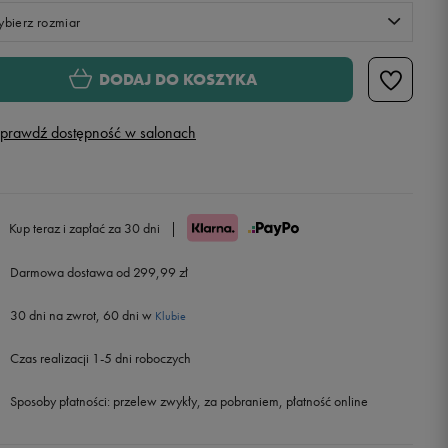
bierz rozmiar
Rozmiary EU
Rozmiary US
DODAJ DO KOSZYKA
41
25,8 cm
prawdź dostępność w salonach
42
26,5 cm
42,5
26,7 cm
Kup teraz i zapłać za 30 dni
|
43
27,1 cm
Darmowa dostawa od 299,99 zł
30 dni na zwrot, 60 dni w
44
27,8 cm
Klubie
Czas realizacji 1-5 dni roboczych
44,5
28 cm
Powiadom o dostępności
Sposoby płatności:
przelew zwykły, za pobraniem, płatność online
45
28,5 cm