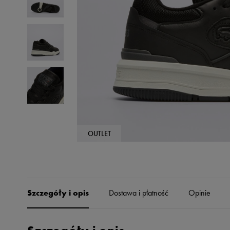
Skechers
Timberland
Umbro
Under Armour
Up8
U.S. Polo ASSN.
Vans
OUTLET
Szczegóły i opis
Dostawa i płatność
Opinie