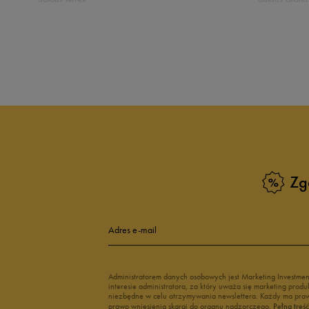
5
10
Puma Caven
Vans Filmore
adidas Breaknet
Skechers Uno
4
Zobacz również
3
Białe sneakersy męskie
Czarne sneake
2
Sneakersy zimowe męskie
Sneakersy nisk
Buty Fila męskie
Białe buty męs
1
Buty czerwone męskie
Buty niebieski
Buty męskie Puma
Buty męskie w
Zg
Buty męskie 43
Buty męskie 4
Adres e-mail
Jak zbieramy opinie?
Opinie k
Administratorem danych osobowych jest Marketing Investme
interesie administratora, za który uważa się marketing pro
niezbędne w celu otrzymywania newslettera. Każdy ma prawo
prawo wniesienia skargi do organu nadzorczego.
Pełną treś