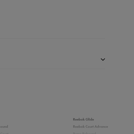
Reebok Glide
bound
Reebok Court Advance
Court
Puma Rebound