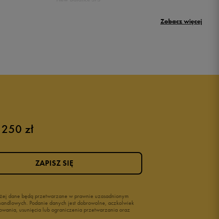
Umbro Griffin
Zobacz więcej
New Balance 500
Puma sneakersy męskie
Buty adidas męskie
Buty męskie czarne
Buty męskie Nike
Buty męskie 42
 250 zł
Buty męskie 46
ZAPISZ SIĘ
wyżej dane będą przetwarzane w prawnie uzasadnionym
i handlowych. Podanie danych jest dobrowolne, aczkolwiek
owania, usunięcia lub ograniczenia przetwarzania oraz