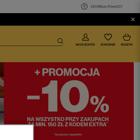
CENTRUM POMOCY
×
MOJE KONTO
SCHOWEK
KOSZYK
BUTY DLA CHŁOPCA
BUTY DLA DZIEWCZYNKI
0-4 lat
0-4 lat
4-8 lat
4-8 lat
9-16 lat
9-16 lat