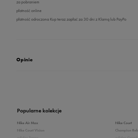
za pobraniem
płatność online
płatność odroczona Kup teraz zapłać za 30 dni z Klarną lub PayPo
Opinie
5.0
opinii klientów
1
z całego okresu
zebranych i zweryfikowanych przez
Popularne kolekcje
Nike Air Max
Nike Court
Nike Court Vision
Champion Re
adidas Terrex
adidas Grand 