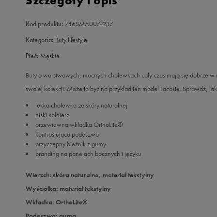
Szczegóły i opis
Kod produktu:
746SMA0074237
Kategoria:
Buty lifestyle
Płeć:
Męskie
Buty o warstwowych, mocnych cholewkach cały czas mają się dobrze w mi
swojej kolekcji. Może to być na przykład ten model Lacoste. Sprawdź, ja
lekka cholewka ze skóry naturalnej
niski kołnierz
przewiewna wkładka OrthoLite®
kontrastująca podeszwa
przyczepny bieżnik z gumy
branding na panelach bocznych i języku
Wierzch: skóra naturalna, materiał tekstylny
Wyściółka: materiał tekstylny
Wkładka: OrthoLite®
Podeszwa: guma