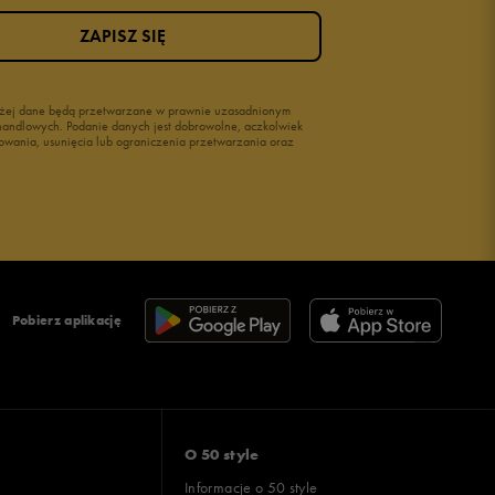
ZAPISZ SIĘ
wyżej dane będą przetwarzane w prawnie uzasadnionym
i handlowych. Podanie danych jest dobrowolne, aczkolwiek
owania, usunięcia lub ograniczenia przetwarzania oraz
Pobierz aplikację
O 50 style
Informacje o 50 style