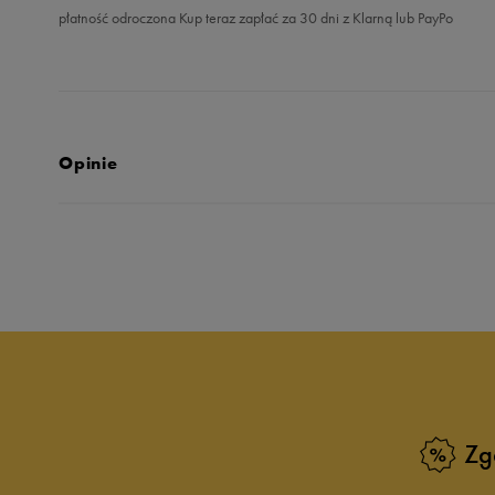
płatność odroczona Kup teraz zapłać za 30 dni z Klarną lub PayPo
Opinie
5.0
opinii klientów
19
z całego okresu
zebranych i zweryfikowanych przez
Zg
5
10