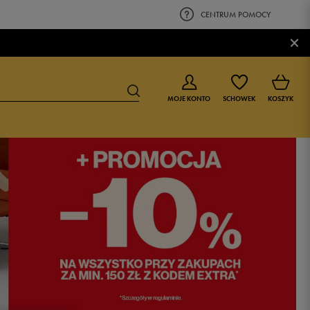
CENTRUM POMOCY
×
MOJE KONTO
SCHOWEK
KOSZYK
BUTY DLA CHŁOPCA
BUTY DLA DZIEWCZYNKI
0-4 lat
0-4 lat
4-8 lat
4-8 lat
9-16 lat
9-16 lat