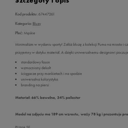
Szczegóły i opis
Kod produktu:
67447261
Kategoria:
Bluzy
Płeć:
Męskie
Minimalizm w wydaniu sporty! Załóż bluzę z kolekcji Puma na miasto i czu
przyjemny w dotyku materiał. A dzięki uniwersalnemu designowi poczujesz
standardowy fason
wzmocniony dekolt
ściągacze przy mankietach i na spodzie
uniwersalna kolorystyka
branding na piersi
Materiał: 66% bawełna, 34% poliester
Model na zdjęciu ma 189 cm wzrostu, waży 78 kg i prezentuje pr
PUMA SE