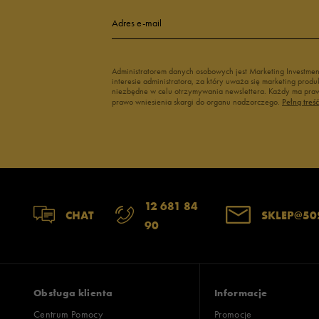
4
Adres e-mail
3
Administratorem danych osobowych jest Marketing Investme
interesie administratora, za który uważa się marketing pro
2
niezbędne w celu otrzymywania newslettera. Każdy ma prawo
prawo wniesienia skargi do organu nadzorczego.
Pełną treś
1
Szerokość
Liczba głosów
12 681 84
CHAT
SKLEP@50
90
wąski
standardowy
szer
Zgodność z rozmiarem
Liczba głosów
zaniżony
zgodny
zawyż
Obsługa klienta
Informacje
Centrum Pomocy
Promocje