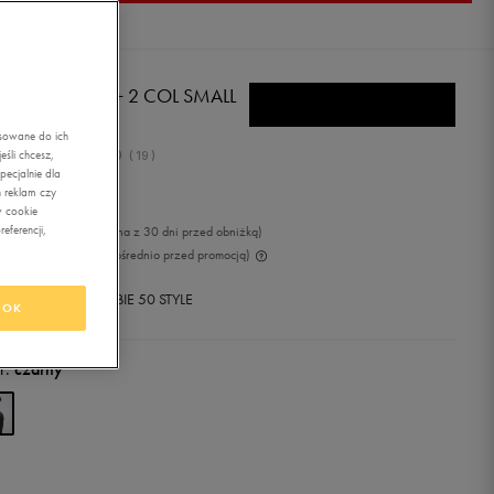
A BLUZA ESS+ 2 COL SMALL
GO CREW FL
asowane do ich
5.0
śli chcesz,
(
19
)
ecjalnie dla
7,89
zł
z Vat
 reklam czy
w cookie
eferencji,
49
zł
-2%
(najniższa cena z 30 dni przed obniżką)
99
zł
-17%
(cena bezpośrednio przed promocją)
+ 650 PKT W
KLUBIE 50 STYLE
OK
r:
czarny