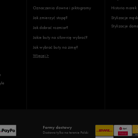
Oznaczenia słowne i piktogramy
Historia marek
Jak zmierzyć stopę?
Stylizacje męsk
Stylizacje dam
Jak dobrać rozmiar?
lientów
Jakie buty na siłownię wybrać?
Jak wybrać buty na zimę?
Wyczyść
Szukaj
Więcej >
e
yle
Formy dostawy
Dostawa tylko na terenie Polski