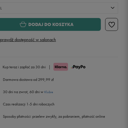
L
M
Powiadom o dostępności
DODAJ DO KOSZYKA
L
Powiadom o dostępności
prawdź dostępność w salonach
XL
Powiadom o dostępności
XXL
Kup teraz i zapłać za 30 dni
|
Darmowa dostawa od 299,99 zł
30 dni na zwrot, 60 dni w
Klubie
Czas realizacji 1-5 dni roboczych
Sposoby płatności:
przelew zwykły, za pobraniem, płatność online