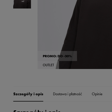
Skechers
Timberland
Umbro
Under Armour
Up8
U.S. Polo ASSN.
Vans
PROMO: DO -30%
OUTLET
Szczegóły i opis
Dostawa i płatność
Opinie