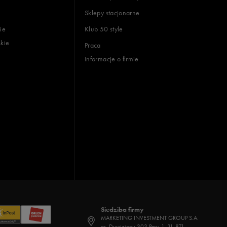
Sklepy stacjonarne
ie
Klub 50 style
skie
Praca
Informacje o firmie
Siedziba firmy
MARKETING INVESTMENT GROUP S.A.
os. Dywizjonu 303 Paw. 1, 31-871