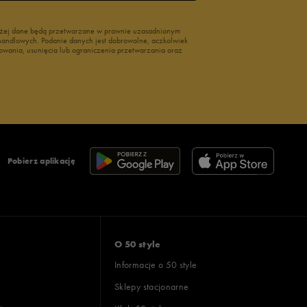
wyżej dane będą przetwarzane w prawnie uzasadnionym
i handlowych. Podanie danych jest dobrowolne, aczkolwiek
owania, usunięcia lub ograniczenia przetwarzania oraz
Pobierz aplikację
O 50 style
Informacje o 50 style
Sklepy stacjonarne