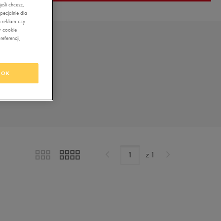
śli chcesz,
ecjalnie dla
 reklam czy
w cookie
eferencji,
OK
z
1