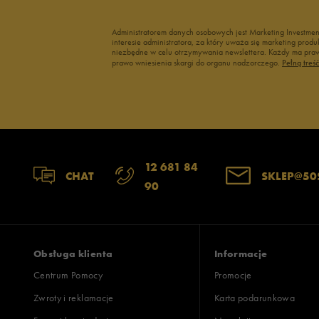
Administratorem danych osobowych jest Marketing Investme
interesie administratora, za który uważa się marketing pro
niezbędne w celu otrzymywania newslettera. Każdy ma prawo
prawo wniesienia skargi do organu nadzorczego.
Pełną treś
12 681 84
CHAT
SKLEP@50
90
Obsługa klienta
Informacje
Centrum Pomocy
Promocje
Zwroty i reklamacje
Karta podarunkowa