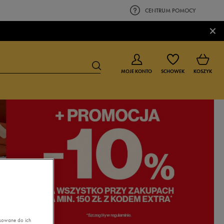
CENTRUM POMOCY
×
MOJE KONTO
SCHOWEK
KOSZYK
BUTY DLA CHŁOPCA
BUTY DLA DZIEWCZYNKI
0-4 lat
0-4 lat
4-8 lat
4-8 lat
9-16 lat
9-16 lat
asowane do ich