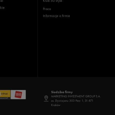
ie
Klub 50 style
skie
Praca
Informacje o firmie
Siedziba firmy
MARKETING INVESTMENT GROUP S.A.
os. Dywizjonu 303 Paw. 1, 31-871
Kraków