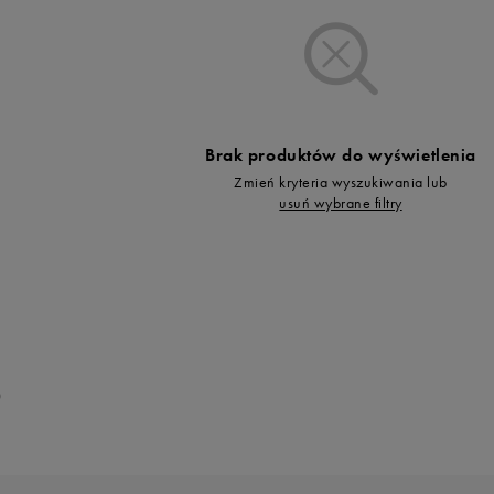
Vans
Timberland
Umbro
Under Armour
Up8
Brak produktów do wyświetlenia
U.S. Polo ASSN.
Zmień kryteria wyszukiwania lub
Vans
usuń wybrane filtry
0