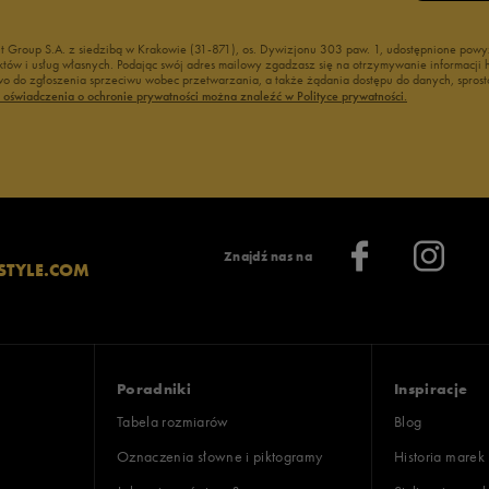
nt Group S.A. z siedzibą w Krakowie (31-871), os. Dywizjonu 303 paw. 1, udostępnione po
duktów i usług własnych. Podając swój adres mailowy zgadzasz się na otrzymywanie informacj
 do zgłoszenia sprzeciwu wobec przetwarzania, a także żądania dostępu do danych, sprost
ć oświadczenia o ochronie prywatności można znaleźć w Polityce prywatności.
Znajdź nas na
STYLE.COM
Poradniki
Inspiracje
Tabela rozmiarów
Blog
Oznaczenia słowne i piktogramy
Historia marek