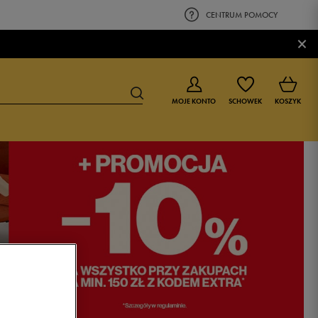
CENTRUM POMOCY
×
MOJE KONTO
SCHOWEK
KOSZYK
BUTY DLA CHŁOPCA
BUTY DLA DZIEWCZYNKI
0-4 lat
0-4 lat
4-8 lat
4-8 lat
9-16 lat
9-16 lat