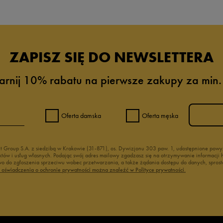
ZAPISZ SIĘ DO NEWSLETTERA
arnij 10% rabatu na pierwsze zakupy za min.
Oferta damska
Oferta męska
nt Group S.A. z siedzibą w Krakowie (31-871), os. Dywizjonu 303 paw. 1, udostępnione po
duktów i usług własnych. Podając swój adres mailowy zgadzasz się na otrzymywanie informacj
 do zgłoszenia sprzeciwu wobec przetwarzania, a także żądania dostępu do danych, sprost
ć oświadczenia o ochronie prywatności można znaleźć w Polityce prywatności.