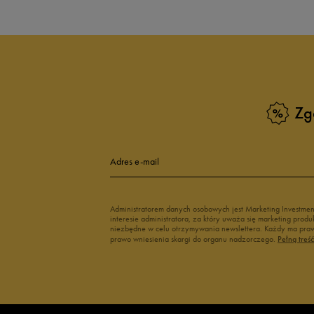
Zg
Adres e-mail
Administratorem danych osobowych jest Marketing Investme
interesie administratora, za który uważa się marketing pro
niezbędne w celu otrzymywania newslettera. Każdy ma prawo
prawo wniesienia skargi do organu nadzorczego.
Pełną treś