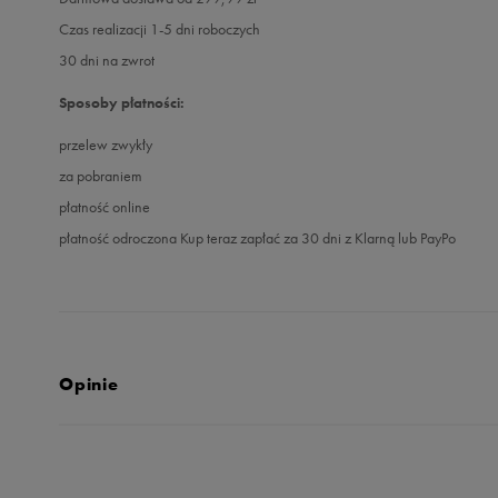
Czas realizacji 1-5 dni roboczych
30 dni na zwrot
Sposoby płatności:
przelew zwykły
za pobraniem
płatność online
płatność odroczona Kup teraz zapłać za 30 dni z Klarną lub PayPo
Opinie
Produkt nie posia