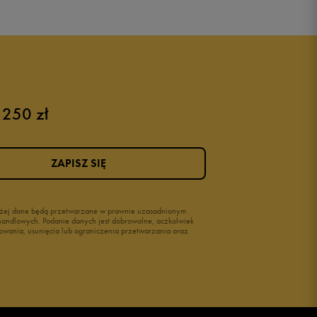
 250 zł
ZAPISZ SIĘ
wyżej dane będą przetwarzane w prawnie uzasadnionym
i handlowych. Podanie danych jest dobrowolne, aczkolwiek
owania, usunięcia lub ograniczenia przetwarzania oraz