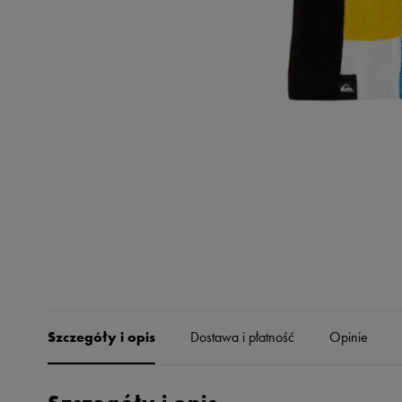
Skechers
Timberland
Umbro
Under Armour
Up8
U.S. Polo ASSN.
Vans
Szczegóły i opis
Dostawa i płatność
Opinie