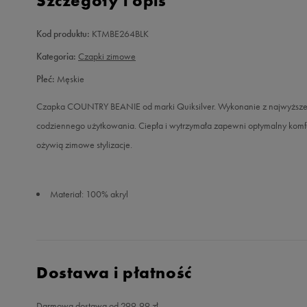
Szczegóły i opis
Kod produktu:
KTMBE264BLK
Kategoria:
Czapki zimowe
Płeć:
Męskie
Czapka COUNTRY BEANIE od marki Quiksilver. Wykonanie z najwyższej 
codziennego użytkowania. Ciepła i wytrzymała zapewni optymalny komfor
ożywią zimowe stylizacje.
Materiał: 100% akryl
Dostawa i płatność
Darmowa dostawa od 299,99 zł