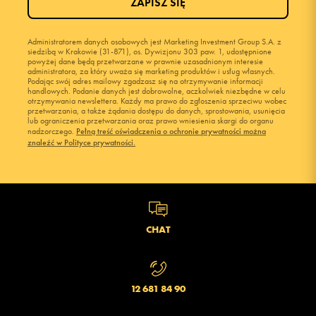
ZAPISZ SIĘ
Administratorem danych osobowych jest Marketing Investment Group S.A. z
siedzibą w Krakowie (31-871), os. Dywizjonu 303 paw. 1, udostępnione
powyżej dane będą przetwarzane w prawnie uzasadnionym interesie
administratora, za który uważa się marketing produktów i usług własnych.
Podając swój adres mailowy zgadzasz się na otrzymywanie informacji
handlowych. Podanie danych jest dobrowolne, aczkolwiek niezbędne w celu
otrzymywania newslettera. Każdy ma prawo do zgłoszenia sprzeciwu wobec
przetwarzania, a także żądania dostępu do danych, sprostowania, usunięcia
lub ograniczenia przetwarzania oraz prawo wniesienia skargi do organu
nadzorczego.
Pełną treść oświadczenia o ochronie prywatności można
znaleźć w Polityce prywatności.
CHAT
12 681 84 90