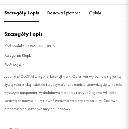
40
25,5 cm
Powiadom o dostępności
Szczegóły i opis
Dostawa i płatność
Opinie
41
26,5 cm
Powiadom o dostępności
Szczegóły i opis
42
27,5 cm
Powiadom o dostępności
Kod produktu:
KRMSL023UBUS
43
28,5 cm
Powiadom o dostępności
Kategoria:
Klapki
Płeć:
Męskie
44
29 cm
Powiadom o dostępności
Japonki MOLOKAI z męskiej kolekcji marki Quiksilver wyróżniają się jasną,
45
29,5 cm
Powiadom o dostępności
żywą kolorystyką. Miękkie i wytrzymałe, znakomicie sprawdzą się w trakcie
wyższych temperatur. Hydrofobowe materiały i antypoślizgowa wkładka
46
30,5 cm
Powiadom o dostępności
sprawią że możne je użytkować zarówno na plaży czy na ulicy. Ciekawa
propozycja na sezon wakacyjno-urlopowy.
47
30,5 cm
Powiadom o dostępności