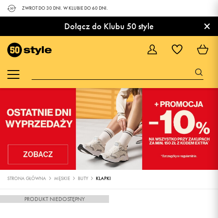
ZWROT DO 30 DNI. W KLUBIE DO 60 DNI.
×
Dołącz do Klubu 50 style
STRONA GŁÓWNA
MĘSKIE
BUTY
KLAPKI
PRODUKT NIEDOSTĘPNY