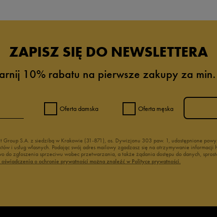
ZAPISZ SIĘ DO NEWSLETTERA
arnij 10% rabatu na pierwsze zakupy za min.
Oferta damska
Oferta męska
nt Group S.A. z siedzibą w Krakowie (31-871), os. Dywizjonu 303 paw. 1, udostępnione po
duktów i usług własnych. Podając swój adres mailowy zgadzasz się na otrzymywanie informacj
 do zgłoszenia sprzeciwu wobec przetwarzania, a także żądania dostępu do danych, sprost
ć oświadczenia o ochronie prywatności można znaleźć w Polityce prywatności.