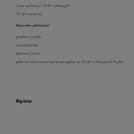
Czas realizacji 1-5 dni roboczych
30 dni na zwrot
Sposoby płatności:
przelew zwykły
za pobraniem
płatność online
płatność odroczona Kup teraz zapłać za 30 dni z Klarną lub PayPo
Opinie
Produkt nie posia