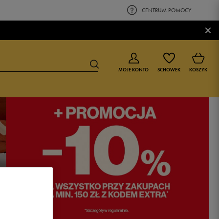
CENTRUM POMOCY
×
MOJE KONTO
SCHOWEK
KOSZYK
BUTY DLA CHŁOPCA
BUTY DLA DZIEWCZYNKI
0-4 lat
0-4 lat
4-8 lat
4-8 lat
9-16 lat
9-16 lat