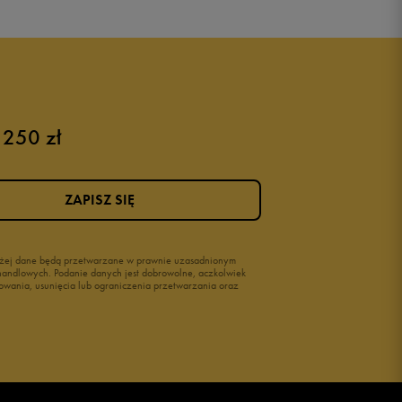
 250 zł
ZAPISZ SIĘ
wyżej dane będą przetwarzane w prawnie uzasadnionym
i handlowych. Podanie danych jest dobrowolne, aczkolwiek
owania, usunięcia lub ograniczenia przetwarzania oraz