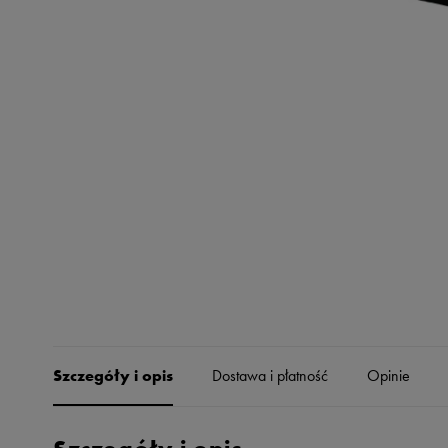
Skechers
Timberland
Umbro
Under Armour
Up8
U.S. Polo ASSN.
Vans
Szczegóły i opis
Dostawa i płatność
Opinie