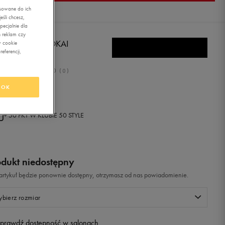
asowane do ich
śli chcesz,
ecjalnie dla
 reklam czy
IKSILVER MOLOKAI
w cookie
eferencji,
OTOGRAP
0.0
(
0
)
OK
99
zł
z Vat
+ 50 PKT W
KLUBIE 50 STYLE
odukt niedostępny
i artykuł będzie ponownie dostępny, otrzymasz od nas powiadomienie.
bierz rozmiar
prawdź dostępność w salonach
Rozmiary EU
Rozmiary US