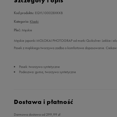
Szczegóły i opis
Kod produktu:
EQYL100028XKKB
Kategoria:
Klapki
Płeć:
Męskie
Męskie japonki MOLOKAI PHOTOGRAP od marki Quiksilver. Lekkie i elast
Pasek z miękkiego tworzywa zadba o komfortowe dopasowanie. Ciekawa 
Pasek: tworzywo syntetyczne
Podeszwa: guma, tworzywo syntetyczne
Dostawa i płatność
Darmowa dostawa od 299,99 zł