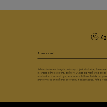
Zg
Adres e-mail
Administratorem danych osobowych jest Marketing Investme
interesie administratora, za który uważa się marketing pro
niezbędne w celu otrzymywania newslettera. Każdy ma prawo
prawo wniesienia skargi do organu nadzorczego.
Pełną treś