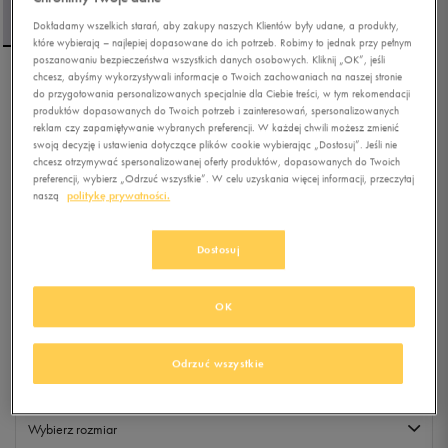
Dokładamy wszelkich starań, aby zakupy naszych Klientów były udane, a produkty,
które wybierają – najlepiej dopasowane do ich potrzeb. Robimy to jednak przy pełnym
poszanowaniu bezpieczeństwa wszystkich danych osobowych. Kliknij „OK”, jeśli
chcesz, abyśmy wykorzystywali informacje o Twoich zachowaniach na naszej stronie
REEBOK BLUZA NOAH
do przygotowania personalizowanych specjalnie dla Ciebie treści, w tym rekomendacji
produktów dopasowanych do Twoich potrzeb i zainteresowań, spersonalizowanych
SMALL LOGO HOODY
reklam czy zapamiętywanie wybranych preferencji. W każdej chwili możesz zmienić
swoją decyzję i ustawienia dotyczące plików cookie wybierając „Dostosuj”. Jeśli nie
5.0
(
2
)
chcesz otrzymywać spersonalizowanej oferty produktów, dopasowanych do Twoich
preferencji, wybierz „Odrzuć wszystkie”. W celu uzyskania więcej informacji, przeczytaj
112,49
zł
z Vat
naszą
politykę prywatności.
+ 750 PKT W
KLUBIE 50 STYLE
Dostosuj
Kolor:
granatowy
OK
Odrzuć wszystkie
Wybierz rozmiar