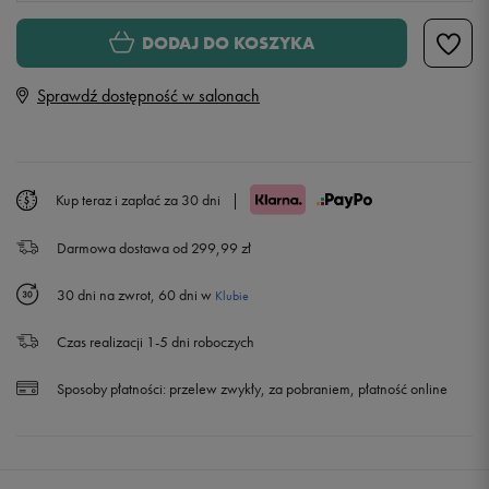
S
DODAJ DO KOSZYKA
Sprawdź dostępność w salonach
M
L
Powiadom o dostępności
Kup teraz i zapłać za 30 dni
|
XL
Powiadom o dostępności
Darmowa dostawa od 299,99 zł
XXL
30 dni na zwrot, 60 dni w
Klubie
Czas realizacji 1-5 dni roboczych
Sposoby płatności:
przelew zwykły, za pobraniem, płatność online