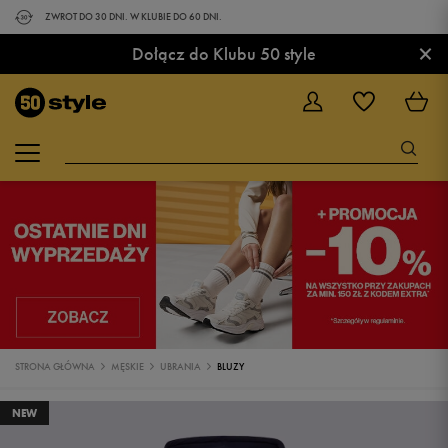
ZWROT DO 30 DNI. W KLUBIE DO 60 DNI.
×
Dołącz do Klubu 50 style
STRONA GŁÓWNA
MĘSKIE
UBRANIA
BLUZY
NEW