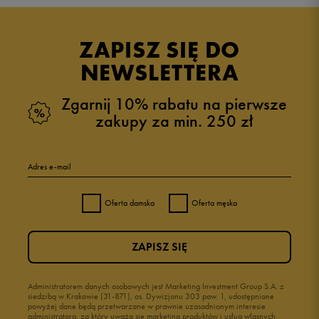
5.0
opinii klientów
2
z całego okresu
ZAPISZ SIĘ DO
zebranych i zweryfikowanych przez
NEWSLETTERA
Zgarnij 10% rabatu na pierwsze
zakupy za min. 250 zł
5
100%
Adres e-mail
4
0%
Oferta damska
Oferta męska
3
0%
ZAPISZ SIĘ
2
0%
1
Administratorem danych osobowych jest Marketing Investment Group S.A. z
0%
siedzibą w Krakowie (31-871), os. Dywizjonu 303 paw. 1, udostępnione
powyżej dane będą przetwarzane w prawnie uzasadnionym interesie
administratora, za który uważa się marketing produktów i usług własnych.