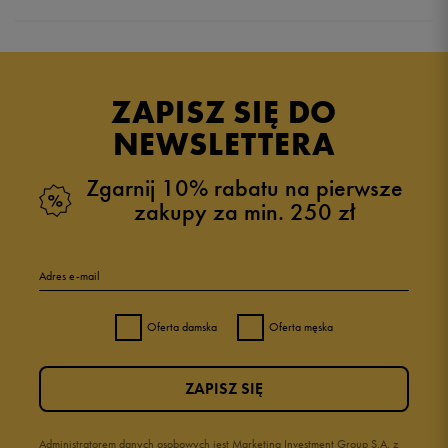
5.0
opinii klientów
3
z całego okresu
ZAPISZ SIĘ DO
zebranych i zweryfikowanych przez
NEWSLETTERA
Zgarnij 10% rabatu na pierwsze
zakupy za min. 250 zł
5
100%
Adres e-mail
4
0%
Oferta damska
Oferta męska
3
0%
ZAPISZ SIĘ
2
0%
1
Administratorem danych osobowych jest Marketing Investment Group S.A. z
0%