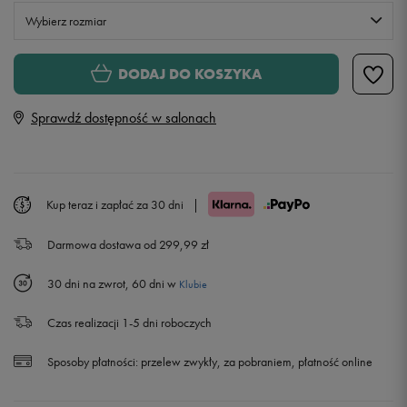
Wybierz rozmiar
S
DODAJ DO KOSZYKA
Sprawdź dostępność w salonach
M
L
Kup teraz i zapłać za 30 dni
|
XL
Powiadom o dostępności
Darmowa dostawa od 299,99 zł
XXL
Powiadom o dostępności
30 dni na zwrot, 60 dni w
Klubie
Czas realizacji 1-5 dni roboczych
Sposoby płatności:
przelew zwykły, za pobraniem, płatność online