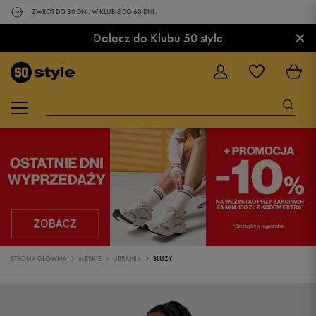
ZWROT DO 30 DNI. W KLUBIE DO 60 DNI.
×
Dołącz do Klubu 50 style
STRONA GŁÓWNA
MĘSKIE
UBRANIA
BLUZY