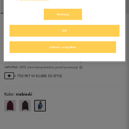
Dostosuj
REEBOK BLUZA Z
OK
KAPTUREM OTIS
5.0
(
3
)
Odrzuć wszystkie
104,99
zł
z Vat
119,99
zł
-13%
(najniższa cena z 30 dni przed obniżką)
149,99
zł
-30%
(cena bezpośrednio przed promocją)
+ 750 PKT W
KLUBIE 50 STYLE
Kolor:
niebieski