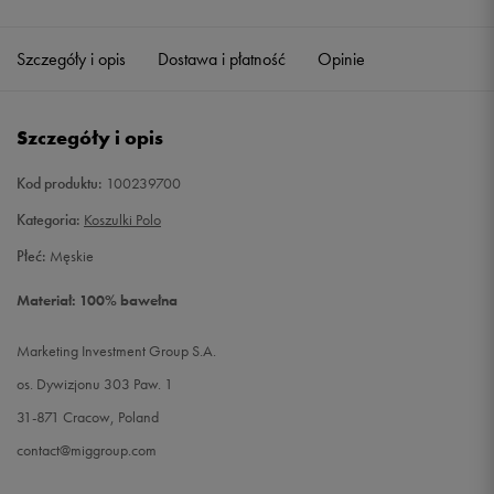
Szczegóły i opis
Dostawa i płatność
Opinie
Szczegóły i opis
Kod produktu:
100239700
Kategoria:
Koszulki Polo
Płeć:
Męskie
Materiał: 100% bawełna
Marketing Investment Group S.A.
os. Dywizjonu 303 Paw. 1
31-871 Cracow, Poland
contact@miggroup.com