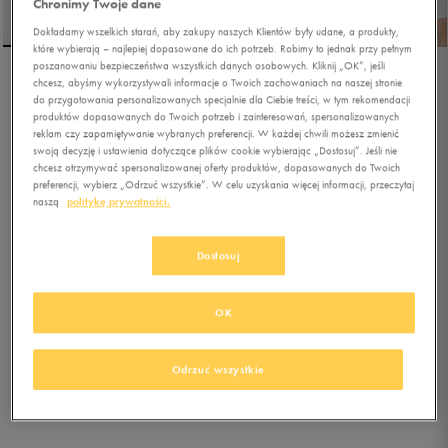
Chronimy Twoje dane
Dokładamy wszelkich starań, aby zakupy naszych Klientów były udane, a produkty,
które wybierają – najlepiej dopasowane do ich potrzeb. Robimy to jednak przy pełnym
poszanowaniu bezpieczeństwa wszystkich danych osobowych. Kliknij „OK”, jeśli
chcesz, abyśmy wykorzystywali informacje o Twoich zachowaniach na naszej stronie
REEBOK POLO BLAZE
do przygotowania personalizowanych specjalnie dla Ciebie treści, w tym rekomendacji
EMBROIDERED SS
produktów dopasowanych do Twoich potrzeb i zainteresowań, spersonalizowanych
reklam czy zapamiętywanie wybranych preferencji. W każdej chwili możesz zmienić
swoją decyzję i ustawienia dotyczące plików cookie wybierając „Dostosuj”. Jeśli nie
5.0
(
3
)
chcesz otrzymywać spersonalizowanej oferty produktów, dopasowanych do Twoich
64,99
zł
z Vat
preferencji, wybierz „Odrzuć wszystkie”. W celu uzyskania więcej informacji, przeczytaj
naszą
politykę prywatności.
69,99
zł
-7%
(najniższa cena z 30 dni przed obniżką)
99,99
zł
-35%
(cena bezpośrednio przed promocją)
Dostosuj
+ 500 PKT W
KLUBIE 50 STYLE
OK
Kolor:
biały
Odrzuć wszystkie