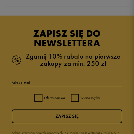
5.0
opinii klientów
3
z całego okresu
ZAPISZ SIĘ DO
zebranych i zweryfikowanych przez
NEWSLETTERA
Zgarnij 10% rabatu na pierwsze
zakupy za min. 250 zł
5
100%
Adres e-mail
4
0%
Oferta damska
Oferta męska
3
0%
ZAPISZ SIĘ
2
0%
1
Administratorem danych osobowych jest Marketing Investment Group S.A. z
0%