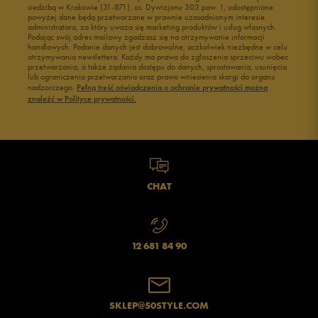
siedzibą w Krakowie (31-871), os. Dywizjonu 303 paw. 1, udostępnione
powyżej dane będą przetwarzane w prawnie uzasadnionym interesie
administratora, za który uważa się marketing produktów i usług własnych.
Podając swój adres mailowy zgadzasz się na otrzymywanie informacji
handlowych. Podanie danych jest dobrowolne, aczkolwiek niezbędne w celu
otrzymywania newslettera. Każdy ma prawo do zgłoszenia sprzeciwu wobec
przetwarzania, a także żądania dostępu do danych, sprostowania, usunięcia
lub ograniczenia przetwarzania oraz prawo wniesienia skargi do organu
Jak zbieramy opinie?
nadzorczego.
Pełną treść oświadczenia o ochronie prywatności można
znaleźć w Polityce prywatności.
Opinie klientów
Wyczyść
Szukaj
CHAT
12 681 84 90
SKLEP@50STYLE.COM