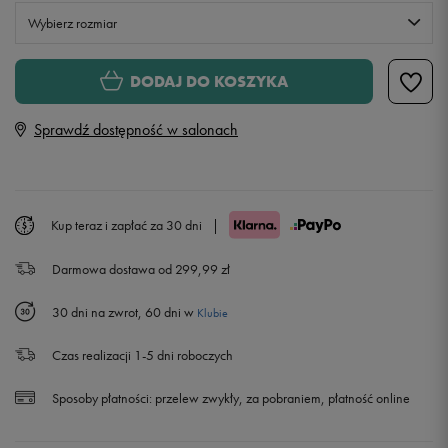
Wybierz rozmiar
S
DODAJ DO KOSZYKA
Sprawdź dostępność w salonach
M
L
Kup teraz i zapłać za 30 dni
|
XL
Powiadom o dostępności
Darmowa dostawa od 299,99 zł
XXL
Powiadom o dostępności
30 dni na zwrot, 60 dni w
Klubie
Czas realizacji 1-5 dni roboczych
Sposoby płatności:
przelew zwykły, za pobraniem, płatność online