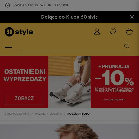
ZWROT DO 30 DNI. W KLUBIE DO 60 DNI.
×
Dołącz do Klubu 50 style
STRONA GŁÓWNA
MĘSKIE
UBRANIA
KOSZULKI POLO