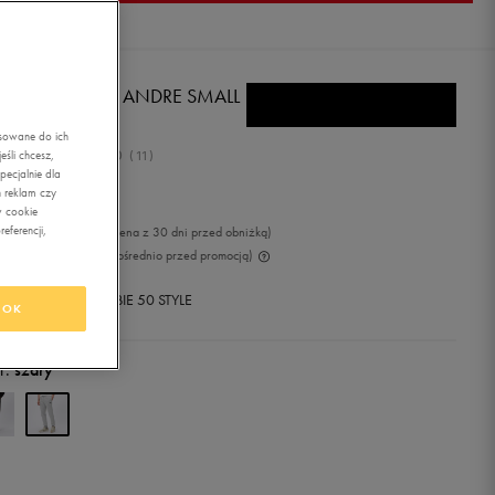
EBOK SPODNIE ANDRE SMALL
GO CUFFED
asowane do ich
5.0
śli chcesz,
(
11
)
ecjalnie dla
4,99
zł
z Vat
 reklam czy
w cookie
eferencji,
99
zł
-22%
(najniższa cena z 30 dni przed obniżką)
99
zł
-30%
(cena bezpośrednio przed promocją)
+ 750 PKT W
KLUBIE 50 STYLE
OK
r:
szary