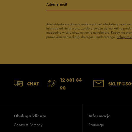
4
Adres e-mail
3
Administratorem danych osobowych jest Marketing Investme
interesie administratora, za który uważa się marketing pro
2
niezbędne w celu otrzymywania newslettera. Każdy ma prawo
prawo wniesienia skargi do organu nadzorczego.
Pełną treś
1
Zgodność z rozmiarem
Liczba głosów
12 681 84
CHAT
SKLEP@50
90
zaniżony
zgodny
zawyż
Szerokość
Liczba głosów
wąski
standardowy
szer
Obsługa klienta
Informacje
Centrum Pomocy
Promocje