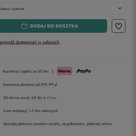
bierz rozmiar
S
DODAJ DO KOSZYKA
M
prawdź dostępność w salonach
L
XL
Kup teraz i zapłać za 30 dni
|
Darmowa dostawa od 299,99 zł
XXL
30 dni na zwrot, 60 dni w
Klubie
Czas realizacji 1-5 dni roboczych
Sposoby płatności:
przelew zwykły, za pobraniem, płatność online