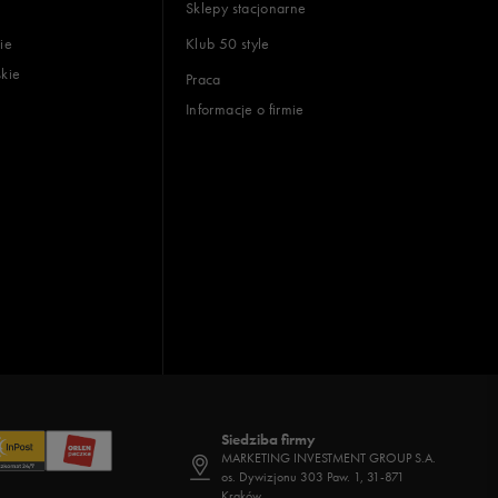
Sklepy stacjonarne
ie
Klub 50 style
skie
Praca
Informacje o firmie
Siedziba firmy
MARKETING INVESTMENT GROUP S.A.
os. Dywizjonu 303 Paw. 1, 31-871
Kraków