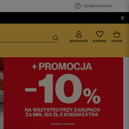
CENTRUM POMOCY
×
MOJE KONTO
SCHOWEK
KOSZYK
BUTY DLA CHŁOPCA
BUTY DLA DZIEWCZYNKI
0-4 lat
0-4 lat
4-8 lat
4-8 lat
9-16 lat
9-16 lat