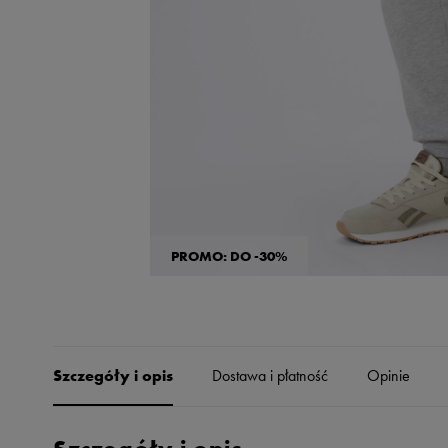
Skechers
Timberland
Umbro
Under Armour
Up8
U.S. Polo ASSN.
Vans
PROMO: DO -30%
Szczegóły i opis
Dostawa i płatność
Opinie