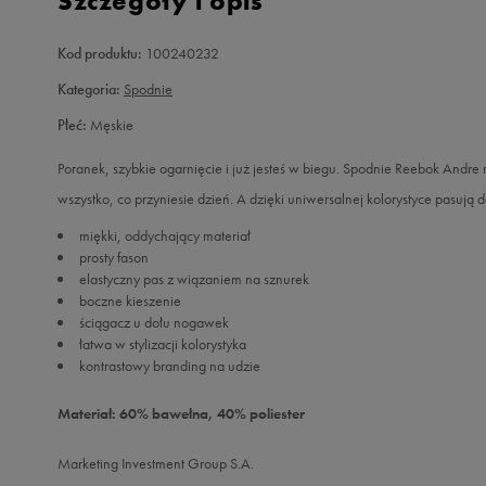
Szczegóły i opis
Kod produktu:
100240232
Kategoria:
Spodnie
Płeć:
Męskie
Poranek, szybkie ogarnięcie i już jesteś w biegu. Spodnie Reebok Andr
wszystko, co przyniesie dzień. A dzięki uniwersalnej kolorystyce pasują do
miękki, oddychający materiał
prosty fason
elastyczny pas z wiązaniem na sznurek
boczne kieszenie
ściągacz u dołu nogawek
łatwa w stylizacji kolorystyka
kontrastowy branding na udzie
Materiał: 60% bawełna, 40% poliester
Marketing Investment Group S.A.