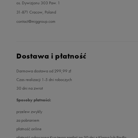
os. Dywizjonu 303 Paw. 1
31-871 Cracow, Poland
contact@miggroup.com
Dostawa i płatność
Darmowa dostawa od 299,99 zł
Czas realizacji 1-5 dni roboczych
30 dni na zwrot
Sposoby płatności:
przelew zwykły
za pobraniem
płatność online
płatność odroczona Kup teraz zapłać za 30 dni z Klarną lub PayPo