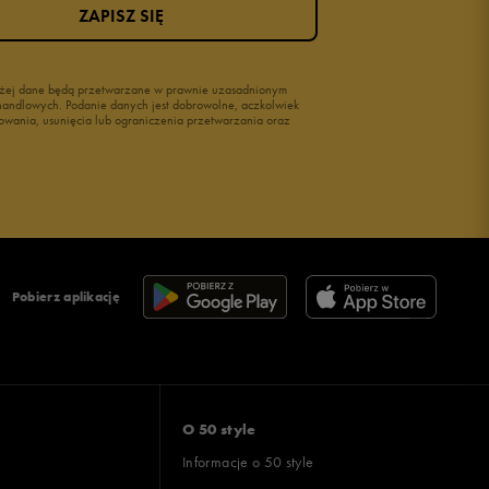
ZAPISZ SIĘ
wyżej dane będą przetwarzane w prawnie uzasadnionym
i handlowych. Podanie danych jest dobrowolne, aczkolwiek
owania, usunięcia lub ograniczenia przetwarzania oraz
Pobierz aplikację
O 50 style
Informacje o 50 style