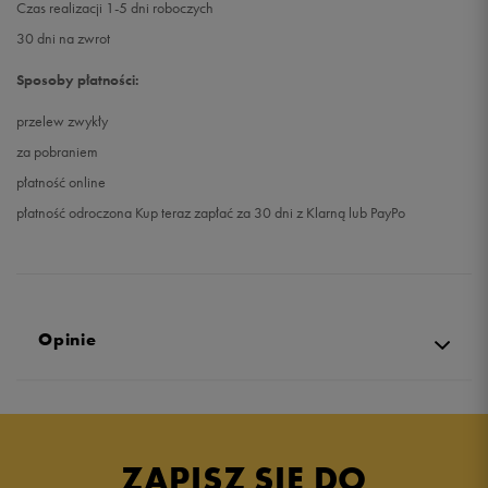
Czas realizacji 1-5 dni roboczych
30 dni na zwrot
Sposoby płatności:
przelew zwykły
za pobraniem
płatność online
płatność odroczona Kup teraz zapłać za 30 dni z Klarną lub PayPo
Opinie
5.0
opinii klientów
3
z całego okresu
ZAPISZ SIĘ DO