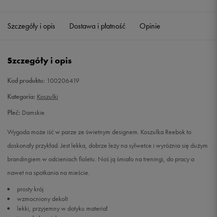
Szczegóły i opis
Dostawa i płatność
Opinie
Szczegóły i opis
Kod produktu:
100206419
Kategoria:
Koszulki
Płeć:
Damskie
Wygoda może iść w parze ze świetnym designem. Koszulka Reebok to
doskonały przykład. Jest lekka, dobrze leży na sylwetce i wyróżnia się dużym
brandingiem w odcieniach fioletu. Noś ją śmiało na treningi, do pracy a
nawet na spotkania na mieście.
prosty krój
wzmocniony dekolt
lekki, przyjemny w dotyku materiał