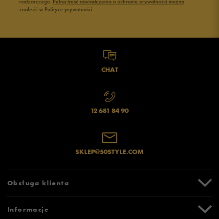
nadzorczego.
Pełną treść oświadczenia o ochronie prywatności można
znaleźć w Polityce prywatności.
Opinie klientów
Wyczyść
Szukaj
CHAT
12 681 84 90
SKLEP@50STYLE.COM
Obsługa klienta
Centrum Pomocy
Informacje
Zwroty i reklamacje