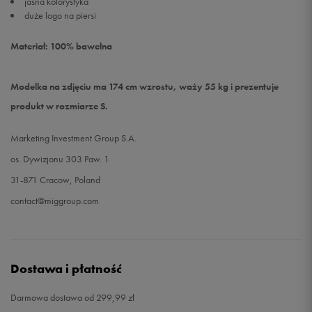
jasna kolorystyka
duże logo na piersi
Materiał: 100% bawełna
Modelka na zdjęciu ma 174 cm wzrostu, waży 55 kg i prezentuje
produkt w rozmiarze S.
Marketing Investment Group S.A.
os. Dywizjonu 303 Paw. 1
31-871 Cracow, Poland
contact@miggroup.com
Dostawa i płatność
Darmowa dostawa od 299,99 zł