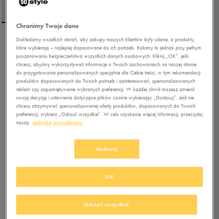
Chronimy Twoje dane
Dokładamy wszelkich starań, aby zakupy naszych Klientów były udane, a produkty,
REEBOK T-SHIRT IDENTITY
które wybierają – najlepiej dopasowane do ich potrzeb. Robimy to jednak przy pełnym
BIG LOGO
poszanowaniu bezpieczeństwa wszystkich danych osobowych. Kliknij „OK”, jeśli
chcesz, abyśmy wykorzystywali informacje o Twoich zachowaniach na naszej stronie
do przygotowania personalizowanych specjalnie dla Ciebie treści, w tym rekomendacji
5.0
(
3
)
produktów dopasowanych do Twoich potrzeb i zainteresowań, spersonalizowanych
32,49
zł
z Vat
reklam czy zapamiętywanie wybranych preferencji. W każdej chwili możesz zmienić
swoją decyzję i ustawienia dotyczące plików cookie wybierając „Dostosuj”. Jeśli nie
37,49
zł
-13%
(najniższa cena z 30 dni przed obniżką)
chcesz otrzymywać spersonalizowanej oferty produktów, dopasowanych do Twoich
49,99
zł
-35%
(cena bezpośrednio przed promocją)
preferencji, wybierz „Odrzuć wszystkie”. W celu uzyskania więcej informacji, przeczytaj
naszą
politykę prywatności.
+ 250 PKT W
KLUBIE 50 STYLE
Dostosuj
Kolor:
biały
OK
Odrzuć wszystkie