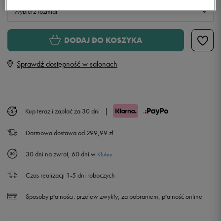
Wybierz rozmiar
XS
DODAJ DO KOSZYKA
Sprawdź dostępność w salonach
S
M
Powiadom o dostępności
Kup teraz i zapłać za 30 dni
|
L
Powiadom o dostępności
Darmowa dostawa od 299,99 zł
30 dni na zwrot, 60 dni w
Klubie
Czas realizacji 1-5 dni roboczych
Sposoby płatności:
przelew zwykły, za pobraniem, płatność online