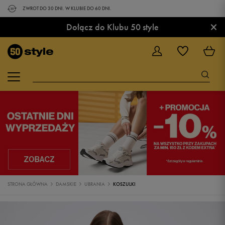
ZWROT DO 30 DNI. W KLUBIE DO 60 DNI.
×
Dołącz do Klubu 50 style
STRONA GŁÓWNA
DAMSKIE
UBRANIA
KOSZULKI