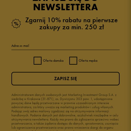
zebranych i zweryfikowanych przez
NEWSLETTERA
Zgarnij 10% rabatu na pierwsze
zakupy za min. 250 zł
5
100%
Adres e-mail
4
0%
Oferta damska
Oferta męska
3
0%
ZAPISZ SIĘ
2
0%
1
Administratorem danych osobowych jest Marketing Investment Group S.A. z
0%
siedzibą w Krakowie (31-871), os. Dywizjonu 303 paw. 1, udostępnione
powyżej dane będą przetwarzane w prawnie uzasadnionym interesie
administratora, za który uważa się marketing produktów i usług własnych.
Podając swój adres mailowy zgadzasz się na otrzymywanie informacji
handlowych. Podanie danych jest dobrowolne, aczkolwiek niezbędne w celu
otrzymywania newslettera. Każdy ma prawo do zgłoszenia sprzeciwu wobec
przetwarzania, a także żądania dostępu do danych, sprostowania, usunięcia
lub ograniczenia przetwarzania oraz prawo wniesienia skargi do organu
Jak zbieramy opinie?