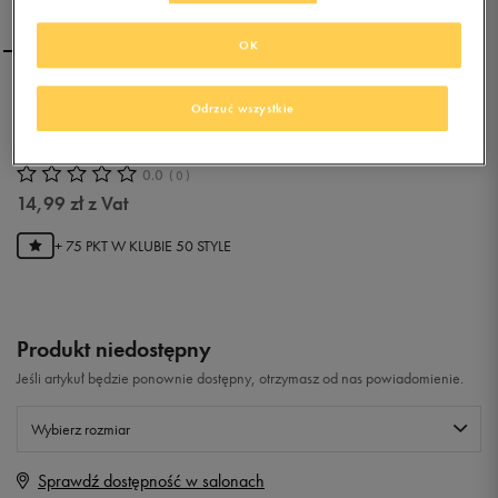
OK
ROXY BARCELONA
Odrzuć wszystkie
0.0
(
0
)
14,99
zł
z Vat
+ 75 PKT W
KLUBIE 50 STYLE
Produkt niedostępny
Jeśli artykuł będzie ponownie dostępny, otrzymasz od nas powiadomienie.
Wybierz rozmiar
Sprawdź dostępność w salonach
Rozmiary EU
Rozmiary US