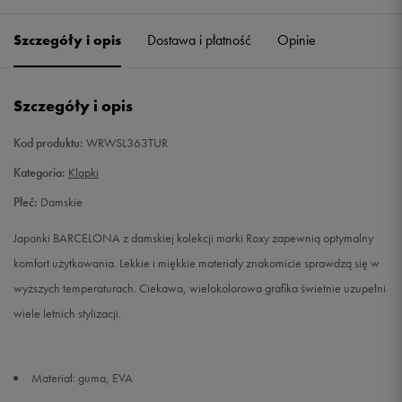
37
24 cm
Powiadom o dostępności
Szczegóły i opis
Dostawa i płatność
Opinie
38
25 cm
Powiadom o dostępności
Szczegóły i opis
40
26 cm
Powiadom o dostępności
Kod produktu:
WRWSL363TUR
Kategoria:
Klapki
Płeć:
Damskie
Japonki BARCELONA z damskiej kolekcji marki Roxy zapewnią optymalny
komfort użytkowania. Lekkie i miękkie materiały znakomicie sprawdzą się w
wyższych temperaturach. Ciekawa, wielokolorowa grafika świetnie uzupełni
wiele letnich stylizacji.
Materiał: guma, EVA