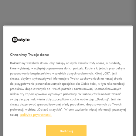
Chronimy Twoje dane
Dokładamy wszelkich starań, aby zakupy naszych Klientów były udane, a produkty,
które wybierają – najlepiej dopasowane do ich potrzeb. Robimy to jednak przy pełnym
poszanowaniu bezpieczeństwa wszystkich danych osobowych. Kliknij „OK”, jeśli
chcesz, abyśmy wykorzystywali informacje o Twoich zachowaniach na naszej stronie
do przygotowania personalizowanych specjalnie dla Ciebie treści, w tym rekomendacji
produktów dopasowanych do Twoich potrzeb i zainteresowań, spersonalizowanych
reklam czy zapamiętywanie wybranych preferencji. W każdej chwili możesz zmienić
swoją decyzję i ustawienia dotyczące plików cookie wybierając „Dostosuj”. Jeśli nie
chcesz otrzymywać spersonalizowanej oferty produktów, dopasowanych do Twoich
preferencji, wybierz „Odrzuć wszystkie”. W celu uzyskania więcej informacji, przeczytaj
naszą
politykę prywatności.
1/4
Dostosuj