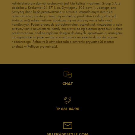
Administratorem danych osobowych jest Marketing Investment Group S.A. z
siedzibą w Krakowie (31-871), os. Dywizjonu 303 paw. 1, udostępnione
powyżej dane będą przetwarzane w prawnie uzasadnionym interesie
administratora, za który uważa się marketing produktów i usług własnych.
Podając swój adres mailowy zgadzasz się na otrzymywanie informacji
handlowych. Podanie danych jest dobrowolne, aczkolwiek niezbędne w celu
otrzymywania newslettera. Każdy ma prawo do zgłoszenia sprzeciwu wobec
przetwarzania, a także żądania dostępu do danych, sprostowania, usunięcia
lub ograniczenia przetwarzania oraz prawo wniesienia skargi do organu
nadzorczego.
Pełną treść oświadczenia o ochronie prywatności można
znaleźć w Polityce prywatności.
CHAT
12 681 84 90
SKLEP@50STYLE.COM