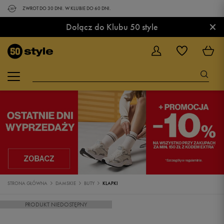
ZWROT DO 30 DNI. W KLUBIE DO 60 DNI.
×
Dołącz do Klubu 50 style
STRONA GŁÓWNA
DAMSKIE
BUTY
KLAPKI
PRODUKT NIEDOSTĘPNY