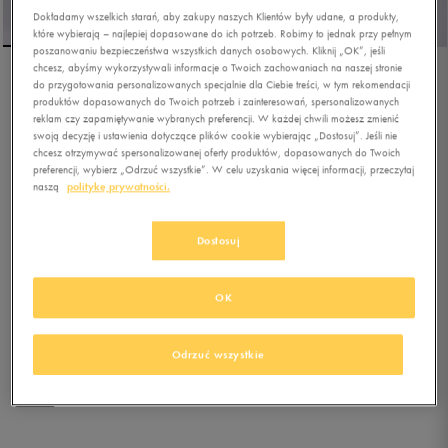
Dokładamy wszelkich starań, aby zakupy naszych Klientów były udane, a produkty,
które wybierają – najlepiej dopasowane do ich potrzeb. Robimy to jednak przy pełnym
poszanowaniu bezpieczeństwa wszystkich danych osobowych. Kliknij „OK”, jeśli
chcesz, abyśmy wykorzystywali informacje o Twoich zachowaniach na naszej stronie
do przygotowania personalizowanych specjalnie dla Ciebie treści, w tym rekomendacji
S.NOW JOB SIZEER T SHIRT
produktów dopasowanych do Twoich potrzeb i zainteresowań, spersonalizowanych
“WHO MADE WHO”-
reklam czy zapamiętywanie wybranych preferencji. W każdej chwili możesz zmienić
BLACK
swoją decyzję i ustawienia dotyczące plików cookie wybierając „Dostosuj”. Jeśli nie
chcesz otrzymywać spersonalizowanej oferty produktów, dopasowanych do Twoich
preferencji, wybierz „Odrzuć wszystkie”. W celu uzyskania więcej informacji, przeczytaj
0.0
(
0
)
naszą
politykę prywatności.
76,49
zł
z Vat
89,99
zł
-15%
(najniższa cena z 30 dni przed obniżką)
Dostosuj
89,99
zł
-15%
(cena bezpośrednio przed promocją)
+ 450 PKT W
KLUBIE 50 STYLE
OK
Kolor:
czarny
Odrzuć wszystkie