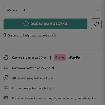
Wybierz rozmiar
S/M
DODAJ DO KOSZYKA
Sprawdź dostępność w salonach
L/XL
Kup teraz i zapłać za 30 dni
|
Darmowa dostawa od 299,99 zł
30 dni na zwrot, 60 dni w
Klubie
Czas realizacji 1-5 dni roboczych
Sposoby płatności:
przelew zwykły, za pobraniem, płatność online