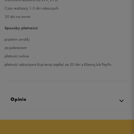
Czas realizacji 1-5 dni roboczych
30 dni na zwrot
Sposoby płatności:
przelew zwykły
za pobraniem
płatność online
płatność odroczona Kup teraz zapłać za 30 dni z Klarną lub PayPo
Opinie
Produkt nie posiada recenzji