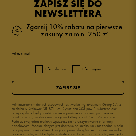
ZAPISZ SIĘ DO
NEWSLETTERA
Zgarnij 10% rabatu na pierwsze
zakupy za min. 250 zł
Adres e-mail
Oferta damska
Oferta męska
ZAPISZ SIĘ
Administratorem danych osobowych jest Marketing Investment Group S.A. z
siedzibą w Krakowie (31-871), os. Dywizjonu 303 paw. 1, udostępnione
powyżej dane będą przetwarzane w prawnie uzasadnionym interesie
administratora, za który uważa się marketing produktów i usług własnych.
Podając swój adres mailowy zgadzasz się na otrzymywanie informacji
handlowych. Podanie danych jest dobrowolne, aczkolwiek niezbędne w celu
otrzymywania newslettera. Każdy ma prawo do zgłoszenia sprzeciwu wobec
przetwarzania, a także żądania dostępu do danych, sprostowania, usunięcia