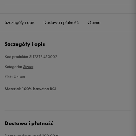
Szczegóły i opis
Dostawa i płatność
Opinie
Szczegóły i opis
Kod produktu:
SI123TSU50002
Kategoria:
Sizeer
Płeć:
Unisex
Materiał: 100% bawełna BCI
Dostawa i płatność
Darmowa dostawa od 299,99 zł