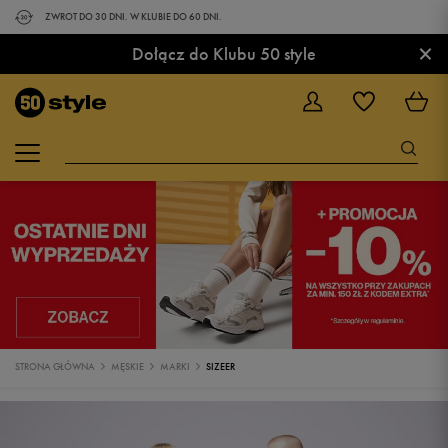
ZWROT DO 30 DNI. W KLUBIE DO 60 DNI.
×
Dołącz do Klubu 50 style
STRONA GŁÓWNA
MĘSKIE
MARKI
SIZEER