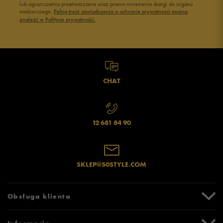
lub ograniczenia przetwarzania oraz prawo wniesienia skargi do organu
nadzorczego.
Pełną treść oświadczenia o ochronie prywatności można
znaleźć w Polityce prywatności.
CHAT
12 681 84 90
SKLEP@50STYLE.COM
Obsługa klienta
Centrum Pomocy