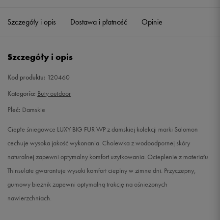
36
22 cm
Powiadom o dostępności
Szczegóły i opis
Dostawa i płatność
Opinie
36 2/3
22,5 cm
Powiadom o dostępności
Szczegóły i opis
37 1/3
23 cm
Powiadom o dostępności
Kod produktu:
120460
38
23,5 cm
Powiadom o dostępności
Kategoria:
Buty outdoor
Płeć:
Damskie
38 2/3
24 cm
Powiadom o dostępności
Ciepłe śniegowce LUXY BIG FUR WP z damskiej kolekcji marki Salomon
39 1/3
24,5 cm
Powiadom o dostępności
cechuje wysoka jakość wykonania. Cholewka z wodoodpornej skóry
naturalnej zapewni optymalny komfort uzytkowania. Ocieplenie z materiału
40
25 cm
Powiadom o dostępności
Thinsulate gwarantuje wysoki komfort cieplny w zimne dni. Przyczepny,
gumowy bieżnik zapewni optymalną trakcję na ośnieżonych
40 2/3
25,5 cm
Powiadom o dostępności
nawierzchniach.
41 1/3
26 cm
Powiadom o dostępności