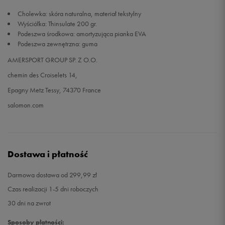
Cholewka: skóra naturalna, materiał tekstylny
Wyściółka: Thinsulate 200 gr.
Podeszwa środkowa: amortyzująca pianka EVA
Podeszwa zewnętrzna: guma
AMERSPORT GROUP SP. Z O.O.
chemin des Croiselets 14,
Epagny Metz Tessy, 74370 France
salomon.com
Dostawa i płatność
Darmowa dostawa od 299,99 zł
Czas realizacji 1-5 dni roboczych
30 dni na zwrot
Sposoby płatności: