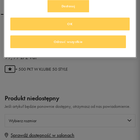
Dostosuj
OK
SALOMON LUXY BIG FUR
WP
Odrzuć wszystkie
0.0
(
0
)
99,99
zł
z Vat
+ 500 PKT W
KLUBIE 50 STYLE
Produkt niedostępny
Jeśli artykuł będzie ponownie dostępny, otrzymasz od nas powiadomienie.
Wybierz rozmiar
Sprawdź dostępność w salonach
Rozmiary EU
Rozmiary US