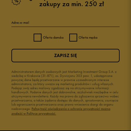
zakupy za min. 250 zł
Adres e-mail
Oferta damska
Oferta męska
ZAPISZ SIĘ
Administratorem danych osobowych jest Marketing Investment Group S.A. z
siedzibą w Krakowie (31-871), os. Dywizjonu 303 paw. 1, udostępnione
powyżej dane będą przetwarzane w prawnie uzasadnionym interesie
administratora, za który uważa się marketing produktów i usług własnych.
Podając swój adres mailowy zgadzasz się na otrzymywanie informacji
handlowych. Podanie danych jest dobrowolne, aczkolwiek niezbędne w celu
otrzymywania newslettera. Każdy ma prawo do zgłoszenia sprzeciwu wobec
przetwarzania, a także żądania dostępu do danych, sprostowania, usunięcia
lub ograniczenia przetwarzania oraz prawo wniesienia skargi do organu
nadzorczego.
Pełną treść oświadczenia o ochronie prywatności można
znaleźć w Polityce prywatności.