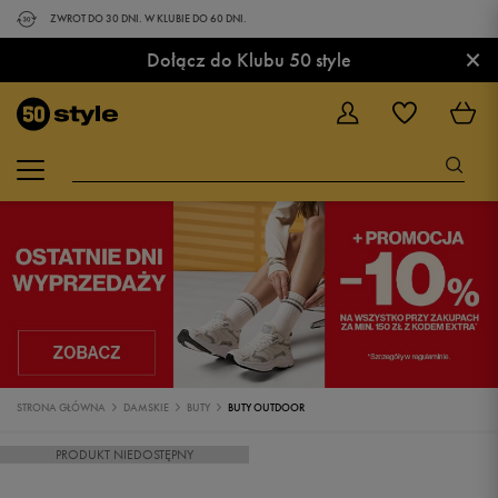
ZWROT DO 30 DNI. W KLUBIE DO 60 DNI.
×
Dołącz do Klubu 50 style
STRONA GŁÓWNA
DAMSKIE
BUTY
BUTY OUTDOOR
PRODUKT NIEDOSTĘPNY