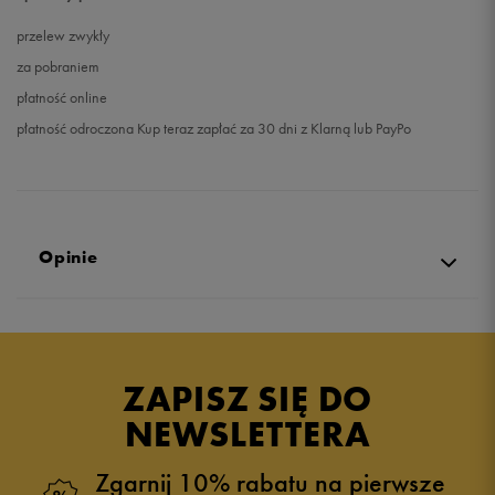
przelew zwykły
za pobraniem
płatność online
płatność odroczona Kup teraz zapłać za 30 dni z Klarną lub PayPo
Opinie
Produkt nie posiada recenzji
ZAPISZ SIĘ DO
NEWSLETTERA
Zgarnij 10% rabatu na pierwsze