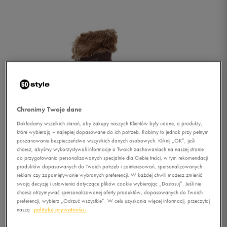
Chronimy Twoje dane
Dokładamy wszelkich starań, aby zakupy naszych Klientów były udane, a produkty,
które wybierają – najlepiej dopasowane do ich potrzeb. Robimy to jednak przy pełnym
poszanowaniu bezpieczeństwa wszystkich danych osobowych. Kliknij „OK”, jeśli
chcesz, abyśmy wykorzystywali informacje o Twoich zachowaniach na naszej stronie
do przygotowania personalizowanych specjalnie dla Ciebie treści, w tym rekomendacji
produktów dopasowanych do Twoich potrzeb i zainteresowań, spersonalizowanych
reklam czy zapamiętywanie wybranych preferencji. W każdej chwili możesz zmienić
swoją decyzję i ustawienia dotyczące plików cookie wybierając „Dostosuj”. Jeśli nie
1/4
chcesz otrzymywać spersonalizowanej oferty produktów, dopasowanych do Twoich
preferencji, wybierz „Odrzuć wszystkie”. W celu uzyskania więcej informacji, przeczytaj
naszą
politykę prywatności.