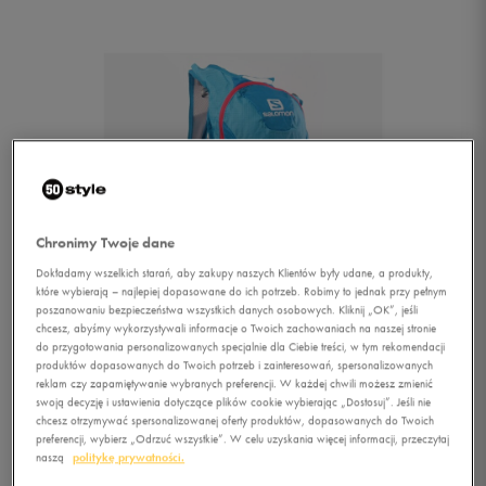
Chronimy Twoje dane
Dokładamy wszelkich starań, aby zakupy naszych Klientów były udane, a produkty,
które wybierają – najlepiej dopasowane do ich potrzeb. Robimy to jednak przy pełnym
poszanowaniu bezpieczeństwa wszystkich danych osobowych. Kliknij „OK”, jeśli
chcesz, abyśmy wykorzystywali informacje o Twoich zachowaniach na naszej stronie
do przygotowania personalizowanych specjalnie dla Ciebie treści, w tym rekomendacji
produktów dopasowanych do Twoich potrzeb i zainteresowań, spersonalizowanych
reklam czy zapamiętywanie wybranych preferencji. W każdej chwili możesz zmienić
swoją decyzję i ustawienia dotyczące plików cookie wybierając „Dostosuj”. Jeśli nie
1/2
chcesz otrzymywać spersonalizowanej oferty produktów, dopasowanych do Twoich
preferencji, wybierz „Odrzuć wszystkie”. W celu uzyskania więcej informacji, przeczytaj
naszą
politykę prywatności.