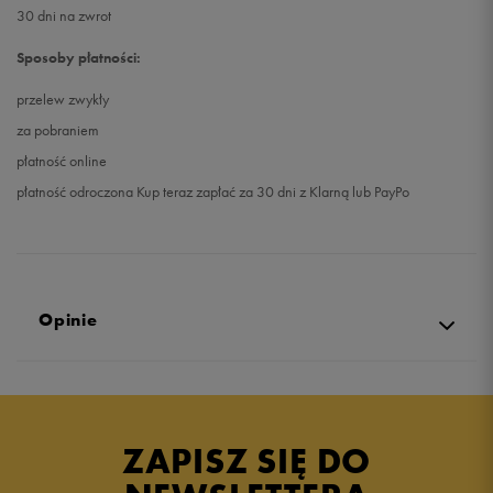
30 dni na zwrot
Sposoby płatności:
przelew zwykły
za pobraniem
płatność online
płatność odroczona Kup teraz zapłać za 30 dni z Klarną lub PayPo
Opinie
Produkt nie posiada recenzji
ZAPISZ SIĘ DO