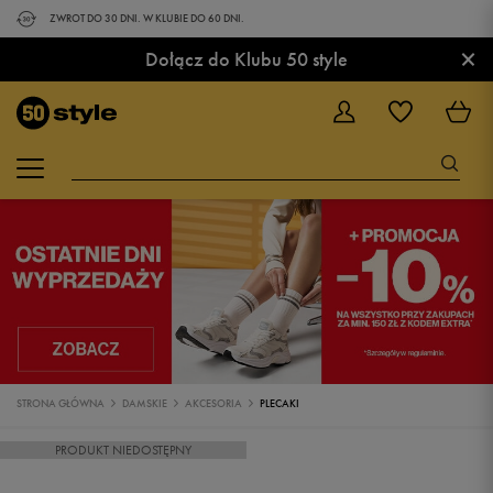
ZWROT DO 30 DNI. W KLUBIE DO 60 DNI.
×
Dołącz do Klubu 50 style
STRONA GŁÓWNA
DAMSKIE
AKCESORIA
PLECAKI
PRODUKT NIEDOSTĘPNY