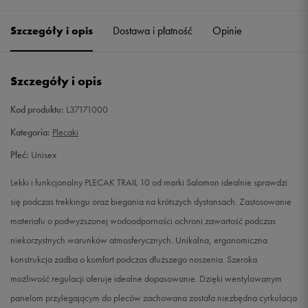
Szczegóły i opis
Dostawa i płatność
Opinie
Szczegóły i opis
Kod produktu:
L37171000
Kategoria:
Plecaki
Płeć:
Unisex
Lekki i funkcjonalny PLECAK TRAIL 10 od marki Salomon idealnie sprawdzi
się podczas trekkingu oraz biegania na krótszych dystansach. Zastosowanie
materiału o podwyższonej wodoodporności ochroni zawartość podczas
niekorzystnych warunków atmosferycznych. Unikalna, ergonomiczna
konstrukcja zadba o komfort podczas dłuższego noszenia. Szeroka
możliwość regulacji oferuje idealne dopasowanie. Dzięki wentylowanym
panelom przylegającym do pleców zachowana została niezbędna cyrkulacja