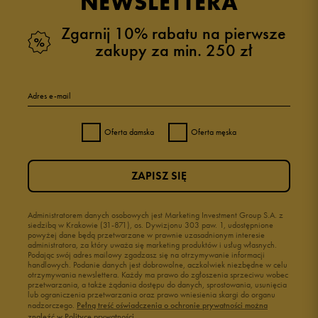
NEWSLETTERA
Zgarnij 10% rabatu na pierwsze
zakupy za min. 250 zł
Adres e-mail
Oferta damska
Oferta męska
ZAPISZ SIĘ
Administratorem danych osobowych jest Marketing Investment Group S.A. z
siedzibą w Krakowie (31-871), os. Dywizjonu 303 paw. 1, udostępnione
powyżej dane będą przetwarzane w prawnie uzasadnionym interesie
administratora, za który uważa się marketing produktów i usług własnych.
Podając swój adres mailowy zgadzasz się na otrzymywanie informacji
handlowych. Podanie danych jest dobrowolne, aczkolwiek niezbędne w celu
otrzymywania newslettera. Każdy ma prawo do zgłoszenia sprzeciwu wobec
przetwarzania, a także żądania dostępu do danych, sprostowania, usunięcia
lub ograniczenia przetwarzania oraz prawo wniesienia skargi do organu
nadzorczego.
Pełną treść oświadczenia o ochronie prywatności można
znaleźć w Polityce prywatności.