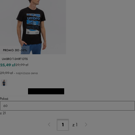
PROMO: DO -30%
UMBRO T-SHIRT OTIS
25,49 zł
29,99 zł
29,99 zł
- najniższa cena
Pokaż
60
z 21
z
1