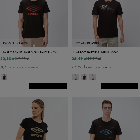
PROMO: DO -30%
PROMO: DO -30%
UMBRO T-SHIRT UMBRO GRAPHICS BLACK
UMBRO T-SHIRT ESS LINEAR LOGO
22,50 zł
25,49 zł
89,99 zł
29,99 zł
31,50 zł
- najniższa cena
29,99 zł
- najniższa cena