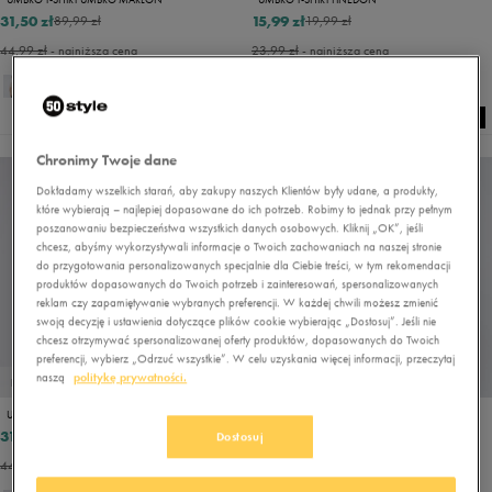
31,50 zł
15,99 zł
89,99 zł
19,99 zł
44,99 zł
- najniższa cena
23,99 zł
- najniższa cena
+
14
Chronimy Twoje dane
Dokładamy wszelkich starań, aby zakupy naszych Klientów były udane, a produkty,
które wybierają – najlepiej dopasowane do ich potrzeb. Robimy to jednak przy pełnym
poszanowaniu bezpieczeństwa wszystkich danych osobowych. Kliknij „OK”, jeśli
chcesz, abyśmy wykorzystywali informacje o Twoich zachowaniach na naszej stronie
do przygotowania personalizowanych specjalnie dla Ciebie treści, w tym rekomendacji
produktów dopasowanych do Twoich potrzeb i zainteresowań, spersonalizowanych
reklam czy zapamiętywanie wybranych preferencji. W każdej chwili możesz zmienić
swoją decyzję i ustawienia dotyczące plików cookie wybierając „Dostosuj”. Jeśli nie
chcesz otrzymywać spersonalizowanej oferty produktów, dopasowanych do Twoich
preferencji, wybierz „Odrzuć wszystkie”. W celu uzyskania więcej informacji, przeczytaj
naszą
politykę prywatności.
PROMO: DO -30%
PROMO: DO -30%
UMBRO T-SHIRT LARGE LOGO
UMBRO T-SHIRT ESS STRIPE
31,50 zł
27,00 zł
89,99 zł
89,99 zł
Dostosuj
44,99 zł
- najniższa cena
31,50 zł
- najniższa cena