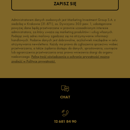
ZAPISZ SIĘ
Administratorem danych osobowych jest Marketing Investment Group S.A. z
siedzibą w Krakowie (31-871), os. Dywizjonu 303 paw. 1, udostępnione
powyżej dane będą przetwarzane w prawnie uzasadnionym interesie
administratora, za który uważa się marketing produktów i usług własnych.
Podając swój adres mailowy zgadzasz się na otrzymywanie informacji
handlowych. Podanie danych jest dobrowolne, aczkolwiek niezbędne w celu
otrzymywania newslettera. Każdy ma prawo do zgłoszenia sprzeciwu wobec
przetwarzania, a także żądania dostępu do danych, sprostowania, usunięcia
lub ograniczenia przetwarzania oraz prawo wniesienia skargi do organu
nadzorczego.
Pełną treść oświadczenia o ochronie prywatności można
znaleźć w Polityce prywatności.
CHAT
12 681 84 90