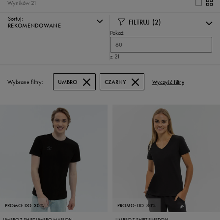
Wyników
21
Sortuj:
FILTRUJ
(2)
REKOMENDOWANE
Pokaż
60
z 21
Wybrane filtry:
UMBRO
CZARNY
Wyczyść filtry
PROMO: DO -30%
PROMO: DO -30%
UMBRO T-SHIRT UMBRO MARLON
UMBRO T-SHIRT FINEDON