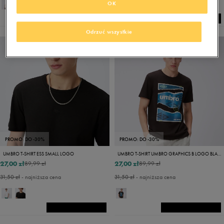
OK
Odrzuć wszystkie
PROMO: DO -30%
PROMO: DO -30%
UMBRO T-SHIRT ESS SMALL LOGO
UMBRO T-SHIRT UMBRO GRAPHICS B LOGO BLACK
27,00 zł
27,00 zł
89,99 zł
89,99 zł
31,50 zł
- najniższa cena
31,50 zł
- najniższa cena