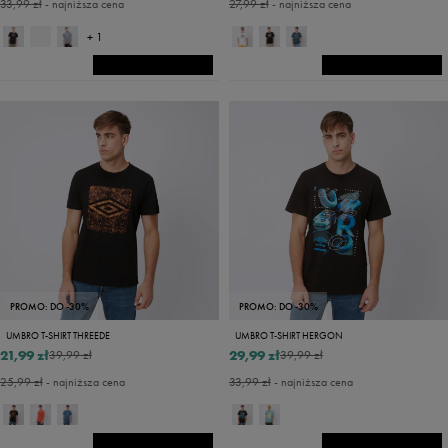
33,99 zł
- najniższa cena
27,99 zł
- najniższa cena
+ 1
PROMO: DO -30%
PROMO: DO -30%
UMBRO T-SHIRT THREEDE
UMBRO T-SHIRT HERGON
21,99 zł
29,99 zł
39,99 zł
39,99 zł
25,99 zł
- najniższa cena
33,99 zł
- najniższa cena