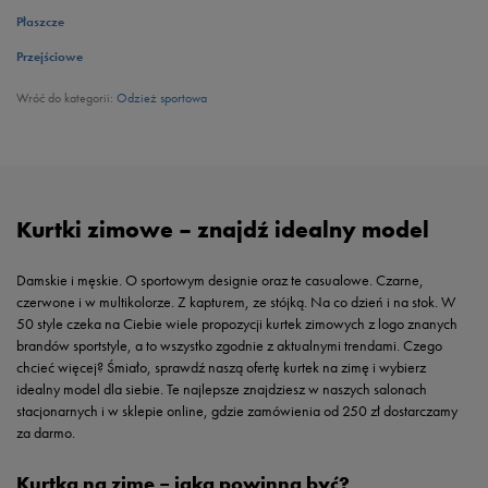
Płaszcze
Przejściowe
Wróć do kategorii:
Odzież sportowa
Kurtki zimowe – znajdź idealny model
Damskie i męskie. O sportowym designie oraz te casualowe. Czarne,
czerwone i w multikolorze. Z kapturem, ze stójką. Na co dzień i na stok. W
50 style czeka na Ciebie wiele propozycji kurtek zimowych z logo znanych
brandów sportstyle, a to wszystko zgodnie z aktualnymi trendami. Czego
chcieć więcej? Śmiało, sprawdź naszą ofertę kurtek na zimę i wybierz
idealny model dla siebie. Te najlepsze znajdziesz w naszych salonach
stacjonarnych i w sklepie online, gdzie zamówienia od 250 zł dostarczamy
za darmo.
Kurtka na zimę – jaka powinna być?