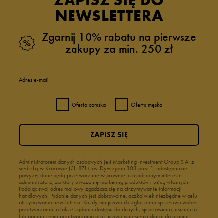
ZAPISZ SIĘ DO
NEWSLETTERA
Zgarnij 10% rabatu na pierwsze
zakupy za min. 250 zł
Adres e-mail
Oferta damska
Oferta męska
ZAPISZ SIĘ
Administratorem danych osobowych jest Marketing Investment Group S.A. z
siedzibą w Krakowie (31-871), os. Dywizjonu 303 paw. 1, udostępnione
powyżej dane będą przetwarzane w prawnie uzasadnionym interesie
administratora, za który uważa się marketing produktów i usług własnych.
Podając swój adres mailowy zgadzasz się na otrzymywanie informacji
handlowych. Podanie danych jest dobrowolne, aczkolwiek niezbędne w celu
otrzymywania newslettera. Każdy ma prawo do zgłoszenia sprzeciwu wobec
przetwarzania, a także żądania dostępu do danych, sprostowania, usunięcia
lub ograniczenia przetwarzania oraz prawo wniesienia skargi do organu