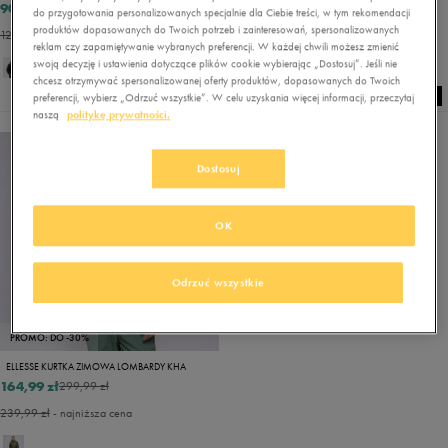
90,99 zł
195,99 zł
129,99 zł
279,99 zł
do przygotowania personalizowanych specjalnie dla Ciebie treści, w tym rekomendacji
produktów dopasowanych do Twoich potrzeb i zainteresowań, spersonalizowanych
129,99 zł
- najniższa cena
279,99 zł
- najniższa cena
reklam czy zapamiętywanie wybranych preferencji. W każdej chwili możesz zmienić
swoją decyzję i ustawienia dotyczące plików cookie wybierając „Dostosuj”. Jeśli nie
chcesz otrzymywać spersonalizowanej oferty produktów, dopasowanych do Twoich
preferencji, wybierz „Odrzuć wszystkie”. W celu uzyskania więcej informacji, przeczytaj
naszą
politykę prywatności.
Dostosuj
OK
Odrzuć wszystkie
PROMO: DO -30%
ELLESSE KURTKA ZIMOWA LOMBARDY KHA
164,99 zł
299,99 zł
239,99 zł
- najniższa cena