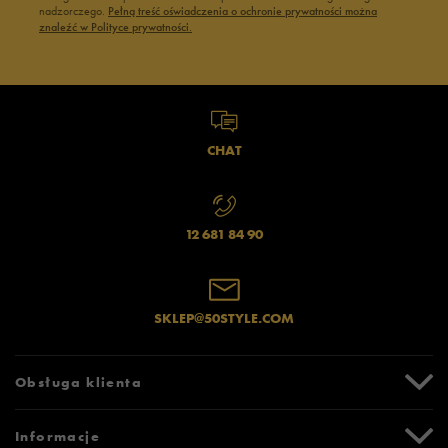
nadzorczego.
Pełną treść oświadczenia o ochronie prywatności można
znaleźć w Polityce prywatności.
CHAT
12 681 84 90
SKLEP@50STYLE.COM
Obsługa klienta
Centrum Pomocy
Informacje