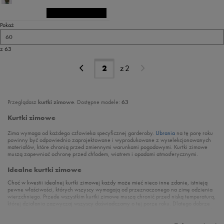
Pokaż
60
z 63
z
2
Przeglądasz
kurtki zimowe
. Dostępne modele:
63
Kurtki zimowe
Zima wymaga od każdego człowieka specyficznej garderoby.
Ubrania
na tę porę roku
powinny być odpowiednio zaprojektowane i wyprodukowane z wyselekcjonowanych
materiałów, które chronią przed zmiennymi warunkami pogodowymi. Kurtki zimowe
muszą zapewniać ochronę przed chłodem, wiatrem i opadami atmosferycznymi.
Idealne kurtki zimowe
Choć w kwestii idealnej kurtki zimowej każdy może mieć nieco inne zdanie, istnieją
pewne właściwości, których wszyscy wymagają od przeznaczonego na zimę odzienia
wierzchniego. Przede wszystkim kurtki zimowe muszą chronić przed niską temperaturą,
której działania zazwyczaj wszyscy doświadczamy o tej porze roku. Dlatego dobrze
jest wybierać modele stworzone z odpowiednich tkanin, które potrafią zapewnić ciepło
i jednocześnie oferują optymalny poziom cyrkulacji powietrza. Warto zwrócić uwagę