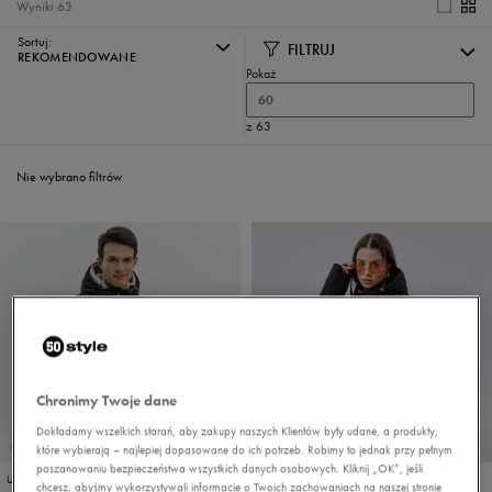
Wyniki
63
Sortuj:
FILTRUJ
REKOMENDOWANE
Pokaż
60
z 63
Nie wybrano filtrów
Chronimy Twoje dane
Dokładamy wszelkich starań, aby zakupy naszych Klientów były udane, a produkty,
PROMO: DO -30%
PROMO: DO -30%
które wybierają – najlepiej dopasowane do ich potrzeb. Robimy to jednak przy pełnym
poszanowaniu bezpieczeństwa wszystkich danych osobowych. Kliknij „OK”, jeśli
UMBRO KURTKA ZIMOWA MILVO
ELLESSE KURTKA PEJO PADDED JACKET BLK
chcesz, abyśmy wykorzystywali informacje o Twoich zachowaniach na naszej stronie