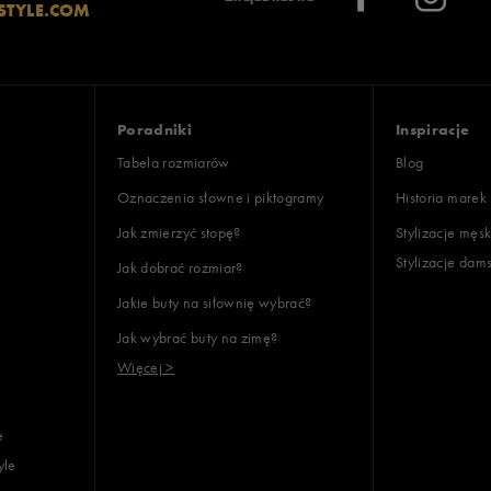
STYLE.COM
140
164
176
128-137
Poradniki
Inspiracje
137-147
Tabela rozmiarów
Blog
Oznaczenia słowne i piktogramy
Historia marek
147-158
Jak zmierzyć stopę?
Stylizacje męsk
158-170
Stylizacje dam
Jak dobrać rozmiar?
Xs/28
Jakie buty na siłownię wybrać?
L/34
Jak wybrać buty na zimę?
Xl/36
Więcej >
S/30
M/32
e
Xxxs
yle