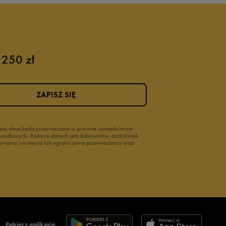
 250 zł
ZAPISZ SIĘ
wyżej dane będą przetwarzane w prawnie uzasadnionym
i handlowych. Podanie danych jest dobrowolne, aczkolwiek
owania, usunięcia lub ograniczenia przetwarzania oraz
Pobierz aplikację