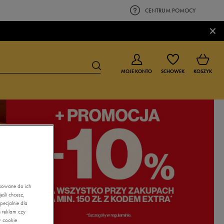
CENTRUM POMOCY
×
MOJE KONTO
SCHOWEK
KOSZYK
BUTY DLA CHŁOPCA
BUTY DLA DZIEWCZYNKI
0-4 lat
0-4 lat
4-8 lat
4-8 lat
9-16 lat
9-16 lat
asowane do ich
śli chcesz,
ecjalnie dla
 reklam czy
w cookie