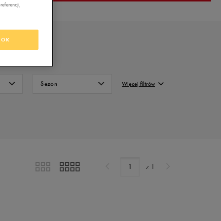
eferencji,
OK
Sezon
Więcej filtrów
Całoroczne
FILTRUJ
Letnie
Wyczyść
z
1