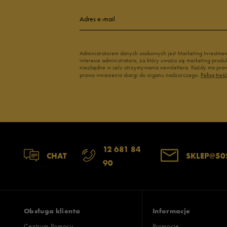
Adres e-mail
Administratorem danych osobowych jest Marketing Investme
interesie administratora, za który uważa się marketing pro
niezbędne w celu otrzymywania newslettera. Każdy ma prawo
prawo wniesienia skargi do organu nadzorczego.
Pełną treś
12 681 84
CHAT
SKLEP@50
90
Obsługa klienta
Informacje
Centrum Pomocy
Promocje