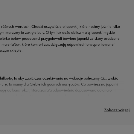
żnych wersjach. Chodzi oczywiście o japonki, które nosimy już nie tylko
czym marzymy to zakryte buty. O tym jak dużo oblicz mają japonki męskie
 piórko butów producenci przygotowali bowiem japonki ze skóry osadzone
u materiałów, które komfort zawdzięczają odpowiednio wyprofilowanej
aszym sklepie.
chilloutu, to aby zabić czas oczekiwania na wakacje polecamy Ci… zrobić
ryturę, to mamy dla Ciebie ich godnych następców. Co powiesz na japonki
 wagę do konstrukcji, która została odpowiednio dopasowana do anatomii
gającymi do stóp, które nie podrażniają skóry oraz spodem wykończonym
Zobacz więcej
w czy stylem rodem z koszykarskich boisk lub kortów tenisowych, to w sezonie
ciażby w postaci japonek. Jeżeli ten rodzaj butów, jak dotąd kojarzył Ci się
ami dresowymi i T-shirtem, ale nie jest to jedyna opcja z możliwych.
możesz równie dobrze założyć do lnianej koszuli bądź koszulki polo i bermudów