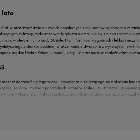
 lato
dnak w przeciwieństwie do swoich popularnych konkurentów są dostępne w wielu ró
acyjnych stylizacji, zwłaszcza wtedy gdy żar niemal leje się z nieba i ostatnie o 
h m.in. w ofercie multibrandu 50style. Na miłośników wygodnych i lekkich niczym
yntetycznego z cienkim paskiem, a także modele stworzone z wykorzystaniem kilk
. japonki męskie Umbro Kahoni – model, który już teraz możesz znaleźć właśnie w n
ji
ie możesz doczekać się tego widoku nieodłącznie kojarzącego się z okresem lata i 
 odkryjesz, że klapki męskie z poprzednich sezonów zasługują już na zasłużoną eme
y były one wykonane z trwałych i szybkoschnących materiałów, ale też przywiązał
ro Kahoni – model ze sprężystą podeszwą z pianki EVA, paskami wygodnie przyle
niemal oszalała) niskie i wysokie sneakersy inspirowane kulturą hip-hopu, skejtó
 się właśnie lekkie i zapewniające optymalny przepływ powietrza
klapki męskie
cho
ędu. Owszem japonki takie jak Umbro Kahoni możesz śmiało nosić z cienkimi spodni
arki lub też grantowe Umbro Kahoni ozdobione taśmą w marynistycznych kolorach 