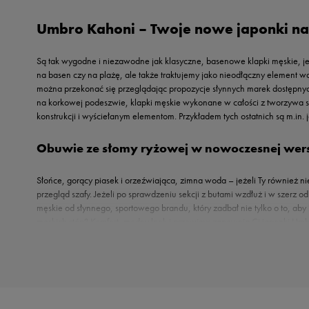
Reebok
Oto
Umbro Kahoni – Twoje nowe japonki na
Sizeer
Puma
Skechers
Reebok
Są tak wygodne i niezawodne jak klasyczne, basenowe klapki męskie, je
Umbro
Sizeer
na basen czy na plażę, ale także traktujemy jako nieodłączny element wak
Vans
można przekonać się przeglądając propozycje słynnych marek dostępnyc
Skechers
na korkowej podeszwie, klapki męskie wykonane w całości z tworzywa s
Timberland
konstrukcji i wyściełanym elementom. Przykładem tych ostatnich są m.in
Umbro
Obuwie ze słomy ryżowej w nowoczesnej wers
Under Armour
Up8
Słońce, gorący piasek i orzeźwiająca, zimna woda – jeżeli Ty również n
U.S. Polo ASSN.
przegląd szafy. Jeżeli po sprawdzeniu sekcji z butami wzdłuż i w szerz
Vans
męskie od słynnego, sportowego brandu, który zadbał nie tylko o to, ab
męskich stóp? Komfort, modny look i przewiew zapewnią Ci japonki Umb
gumą zwiększającą przyczepność.
Do jakich outfitów pasują japonki męskie od Umbro?
Choć streetwearowa moda szczególnie przypodobała sobie (żeby nie powiedzieć, że 
letnim nie zdają one raczej egzaminu. Podczas upałów znacznie lepiej sprawdzają
wyłącznie z niezobowiązującymi stylizacjami, to pozwól, że wyprowadzimy Cię z bł
Monochromatyczne, czarne japonki męskie subtelnie sygnowane logo brytyjskiej m