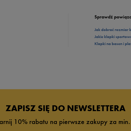
 kolorowe wzory i męskimi szortami lub swoje nowe japonki wykorzystać do stylizac
. Którą odsłonę tych japonek wybierzesz dla siebie?
Sprawdź powiąza
Jak dobrać rozmiar 
Jakie klapki sporto
Klapki na basen i pl
ZAPISZ SIĘ DO NEWSLETTERA
arnij 10% rabatu na pierwsze zakupy za min.