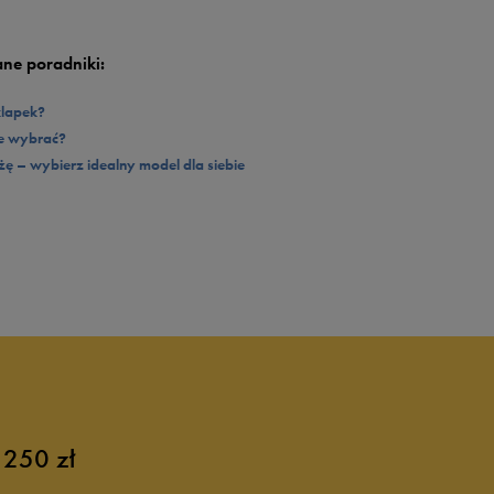
ji ze spodniami cargo i koszulką rugby. Kupując klapki męskie Umbro Kahoni
ne poradniki:
klapek?
we wybrać?
ażę – wybierz idealny model dla siebie
 250 zł