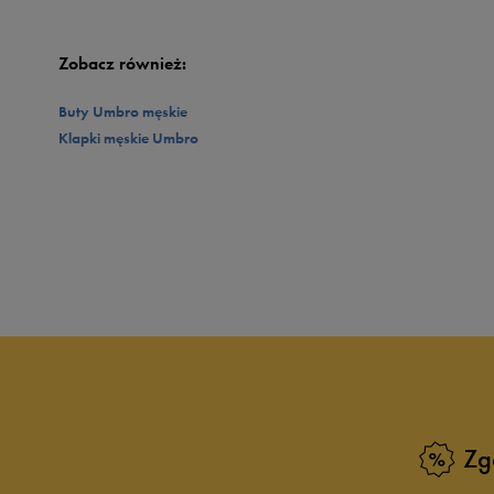
otrzymując w ten sposób modny outfit na lato. Zestawić je z dzianinową koszulą w
dodajesz do swojej szafy model uniwersalny model pasujący do rozmaitych outfitów
Zobacz również:
Buty Umbro męskie
Klapki męskie Umbro
Zg