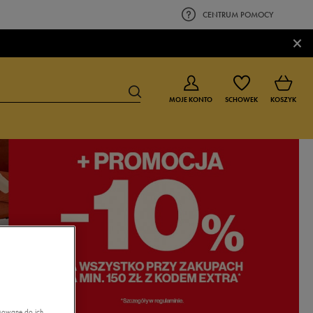
CENTRUM POMOCY
×
MOJE KONTO
SCHOWEK
KOSZYK
BUTY DLA CHŁOPCA
BUTY DLA DZIEWCZYNKI
0-4 lat
0-4 lat
4-8 lat
4-8 lat
9-16 lat
9-16 lat
asowane do ich