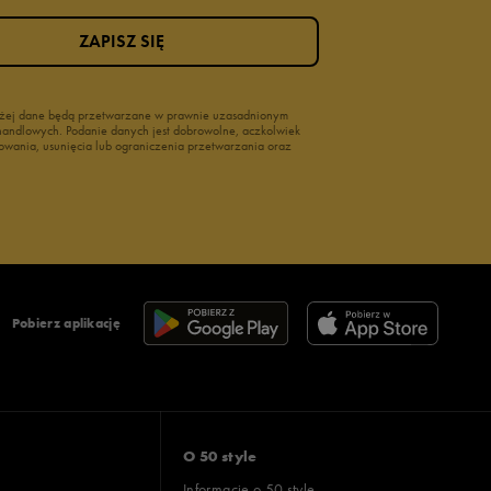
ZAPISZ SIĘ
wyżej dane będą przetwarzane w prawnie uzasadnionym
i handlowych. Podanie danych jest dobrowolne, aczkolwiek
owania, usunięcia lub ograniczenia przetwarzania oraz
Pobierz aplikację
O 50 style
Informacje o 50 style