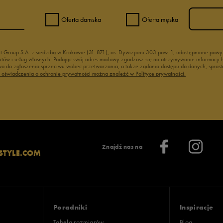
Oferta damska
Oferta męska
nt Group S.A. z siedzibą w Krakowie (31-871), os. Dywizjonu 303 paw. 1, udostępnione po
duktów i usług własnych. Podając swój adres mailowy zgadzasz się na otrzymywanie informacj
 do zgłoszenia sprzeciwu wobec przetwarzania, a także żądania dostępu do danych, sprost
ć oświadczenia o ochronie prywatności można znaleźć w Polityce prywatności.
Znajdź nas na
STYLE.COM
Poradniki
Inspiracje
Tabela rozmiarów
Blog