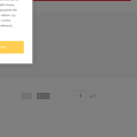
śli chcesz,
ecjalnie dla
 reklam czy
w cookie
eferencji,
OK
z
1