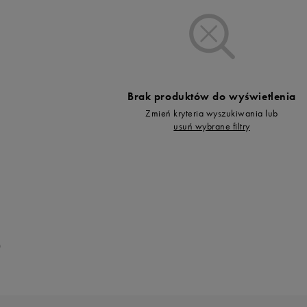
Vans
Timberland
Umbro
Under Armour
Up8
Brak produktów do wyświetlenia
U.S. Polo ASSN.
Zmień kryteria wyszukiwania lub
Vans
usuń wybrane filtry
0