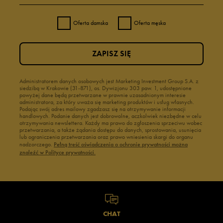
Oferta damska
Oferta męska
ZAPISZ SIĘ
Administratorem danych osobowych jest Marketing Investment Group S.A. z
siedzibą w Krakowie (31-871), os. Dywizjonu 303 paw. 1, udostępnione
powyżej dane będą przetwarzane w prawnie uzasadnionym interesie
administratora, za który uważa się marketing produktów i usług własnych.
Podając swój adres mailowy zgadzasz się na otrzymywanie informacji
handlowych. Podanie danych jest dobrowolne, aczkolwiek niezbędne w celu
otrzymywania newslettera. Każdy ma prawo do zgłoszenia sprzeciwu wobec
przetwarzania, a także żądania dostępu do danych, sprostowania, usunięcia
lub ograniczenia przetwarzania oraz prawo wniesienia skargi do organu
nadzorczego.
Pełną treść oświadczenia o ochronie prywatności można
znaleźć w Polityce prywatności.
CHAT