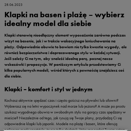
28.06.2023
Klapki na basen i plażę – wybierz
idealny model dla siebie
Klapki stanowią nieodłączny element wyposażenia zarówno podczas
wizyt na basenie, jak i w trakcie wakacyjnego leniuchowania na
plaży. Odpowiednie obuwie to bowiem nie tylko kwestia wygody, ale
również bezpieczeństwa i dopracowanego stylu w każdej sytuacji.
Jeśli zależy Ci na tym, aby znaleźć idealną parę, poznaj nasze
wskazówki i propozycje. W poniższym artykule przedstawiamy Ci
kilka popularnych modeli, wśród których z pewnością znajdziesz coś
dla siebie.
Klapki – komfort i styl w jednym
Kochasz aktywnie spędzać czas i często gościsz na pływalni lub siłowni?
Wybierasz się na letni wypoczynek nad morze lub jezioro? A może po prostu
szukasz wygodnego obuwia w swobodnym stylu na gorący czas spędzany w
mieście? Niezależnie od tego, jak rysują się Twoje plany, przydadzą Ci się
odpowiednie klapki lub japonki. Modele na plażę i basen, które oferują
najlepsze marki sportstyle, to nie tylko dodatek, który ma nadać Twoim setom