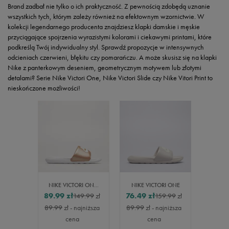
Brand zadbał nie tylko o ich praktyczność. Z pewnością zdobędą uznanie
wszystkich tych, którym zależy również na efektownym wzornictwie. W
kolekcji legendarnego producenta znajdziesz klapki damskie i męskie
przyciągające spojrzenia wyrazistymi kolorami i ciekawymi printami, które
podkreślą Twój indywidualny styl. Sprawdź propozycje w intensywnych
odcieniach czerwieni, błękitu czy pomarańczu. A może skusisz się na klapki
Nike z panterkowym deseniem, geometrycznym motywem lub złotymi
detalami? Serie Nike Victori One, Nike Victori Slide czy Nike Vitori Print to
nieskończone możliwości!
NIKE VICTORI ONE SLIDE
NIKE VICTORI ONE
89.99
zł
76.49
zł
149.99
zł
159.99
zł
89.99
zł
- najniższa
89.99
zł
- najniższa
cena
cena