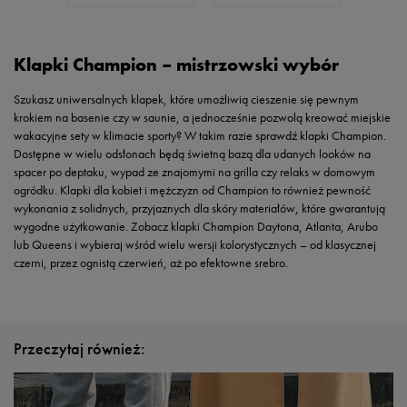
Klapki Champion – mistrzowski wybór
Szukasz uniwersalnych klapek, które umożliwią cieszenie się pewnym
krokiem na basenie czy w saunie, a jednocześnie pozwolą kreować miejskie
wakacyjne sety w klimacie sporty? W takim razie sprawdź klapki Champion.
Dostępne w wielu odsłonach będą świetną bazą dla udanych looków na
spacer po deptaku, wypad ze znajomymi na grilla czy relaks w domowym
ogródku. Klapki dla kobiet i mężczyzn od Champion to również pewność
wykonania z solidnych, przyjaznych dla skóry materiałów, które gwarantują
wygodne użytkowanie. Zobacz klapki Champion Daytona, Atlanta, Arubo
lub Queens i wybieraj wśród wielu wersji kolorystycznych – od klasycznej
czerni, przez ognistą czerwień, aż po efektowne srebro.
Przeczytaj również: