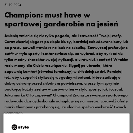
31.10.2024
Champion: must have w
sportowej garderobie na jesień
Jesienią zmienia się nie tylko pogoda, ale i zawartość Twojej szafy.
Coraz chętniej sięgasz po ciepłe bluzy, bardziej zabudowane buty lub
po prostu powoli stawiasz na look na cebulkę. Zazwyczaj preferujesz
outfit w stylu sporty i zastanawiasz się, co wybrać, aby zyskać nie
tylko modny charakter swojej stylizacji, ale również komfort? W takim
razie mamy dla Ciebie rozwiązanie. Sięgnij po ubrania, które
zapewnią komfort (również termiczny) w chłodniejsze dni. Pamiętaj
też, aby uzupełnić stylizację wygodnymi butami, które zadbają o
dobrą ochronę przed chłodnym powietrzem, a przy tym sprytnie
podkręcą każdy zestaw – zarówno ten w stylu sporty, jak i casual.
Jaka marka Ci to zapewni? Champion! Znana ze swojego sportowego
rodowodu dzisiaj doskonale odnajduje się na mieście. Sprawdź ofertę
marki Champion i przekonaj się, że idealnie spełnia większość Twoich
wymagań.
Buty Champion – idealne na jesień