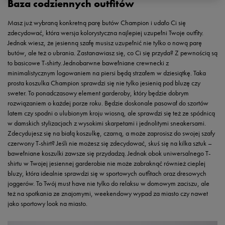
Baza codziennych outfitów
Masz już wybraną konkretną parę butów Champion i udało Ci się
zdecydować, która wersja kolorystyczna najlepiej uzupełni Twoje outfity.
Jednak wiesz, że jesienną szafę musisz uzupełnić nie tylko o nową parę
butów, ale też o ubrania. Zastanawiasz się, co Ci się przyda? Z pewnością są
to basicowe T-shirty. Jednobarwne bawełniane crewnecki z
minimalistycznym logowaniem na piersi będą strzałem w dziesiątkę. Taka
prosta koszulka Champion sprawdzi się nie tylko jesienią pod bluzę czy
sweter. To ponadczasowy element garderoby, który będzie dobrym
rozwiązaniem o każdej porze roku. Będzie doskonale pasował do szortów
latem czy spodni o ulubionym kroju wiosną, ale sprawdzi się też ze spódnicą
w damskich stylizacjach z wysokimi skarpetami i jednolitymi sneakersami.
Zdecydujesz się na białą koszulkę, czarną, a może zaprosisz do swojej szafy
czerwony T-shirt? Jeśli nie możesz się zdecydować, skuś się na kilka sztuk –
bawełniane koszulki zawsze się przydadzą. Jednak obok uniwersalnego T-
shirtu w Twojej jesiennej garderobie nie może zabraknąć również cieplej
bluzy, która idealnie sprawdzi się w sportowych outfitach oraz dresowych
joggerów. To Twój must have nie tylko do relaksu w domowym zaciszu, ale
też na spotkania ze znajomymi, weekendowy wypad za miasto czy nawet
jako sportowy look na miasto.