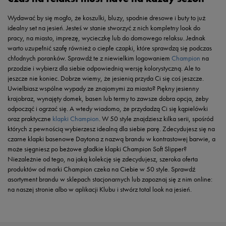
Wydawać by się mogło, że koszulki, bluzy, spodnie dresowe i buty to już
idealny set na jesień. Jesteś w stanie stworzyć z nich kompletny look do
pracy, na miasto, imprezę, wycieczkę lub do domowego relaksu. Jednak
warto uzupełnić szafę również o ciepłe czapki, które sprawdzą się podczas
chłodnych poranków. Sprawdź te z niewielkim logowaniem
Champion
na
przodzie i wybierz dla siebie odpowiednią wersję kolorystyczną. Ale to
jeszcze nie koniec. Dobrze wiemy, że jesienią przyda Ci się coś jeszcze.
Uwielbiasz wspólne wypady ze znajomymi za miasto? Piękny jesienny
krajobraz, wynajęty domek, basen lub termy to zawsze dobra opcja, żeby
odpocząć i ogrzać się. A wtedy wiadomo, że przydadzą Ci się kąpielówki
oraz praktyczne
klapki Champion
. W 50 style znajdziesz kilka serii, spośród
których z pewnością wybierzesz idealną dla siebie parę. Zdecydujesz się na
czarne klapki basenowe Daytona z nazwą brandu w kontrastowej barwie, a
może sięgniesz po beżowe gładkie klapki Champion Soft Slipper?
Niezależnie od tego, na jaką kolekcję się zdecydujesz, szeroka oferta
produktów od marki Champion czeka na Ciebie w 50 style. Sprawdź
asortyment brandu w sklepach stacjonarnych lub zapoznaj się z nim online:
na naszej stronie albo w aplikacji Klubu i stwórz total look na jesień.