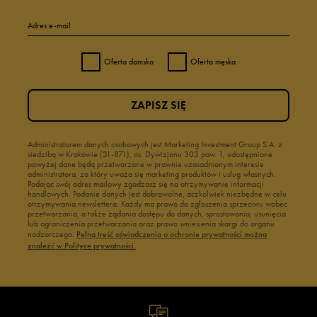
Adres e-mail
Oferta damska
Oferta męska
ZAPISZ SIĘ
Administratorem danych osobowych jest Marketing Investment Group S.A. z
siedzibą w Krakowie (31-871), os. Dywizjonu 303 paw. 1, udostępnione
powyżej dane będą przetwarzane w prawnie uzasadnionym interesie
administratora, za który uważa się marketing produktów i usług własnych.
Podając swój adres mailowy zgadzasz się na otrzymywanie informacji
handlowych. Podanie danych jest dobrowolne, aczkolwiek niezbędne w celu
otrzymywania newslettera. Każdy ma prawo do zgłoszenia sprzeciwu wobec
przetwarzania, a także żądania dostępu do danych, sprostowania, usunięcia
lub ograniczenia przetwarzania oraz prawo wniesienia skargi do organu
nadzorczego.
Pełną treść oświadczenia o ochronie prywatności można
znaleźć w Polityce prywatności.