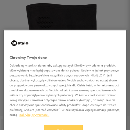
Chronimy Twoje dane
Dokładamy wszelkich starań, aby zakupy naszych Klientów były udane, a produkty,
które wybierają – najlepiej dopasowane do ich potrzeb. Robimy to jednak przy pełnym
poszanowaniu bezpieczeństwa wszystkich danych osobowych. Kliknij „OK”, jeśli
chcesz, abyśmy wykorzystywali informacje o Twoich zachowaniach na naszej stronie
do przygotowania personalizowanych specjalnie dla Ciebie treści, w tym rekomendacji
produktów dopasowanych do Twoich potrzeb i zainteresowań, spersonalizowanych
reklam czy zapamiętywanie wybranych preferencji. W każdej chwili możesz zmienić
swoją decyzję i ustawienia dotyczące plików cookie wybierając „Dostosuj”. Jeśli nie
chcesz otrzymywać spersonalizowanej oferty produktów, dopasowanych do Twoich
1/2
preferencji, wybierz „Odrzuć wszystkie”. W celu uzyskania więcej informacji, przeczytaj
naszą
politykę prywatności.