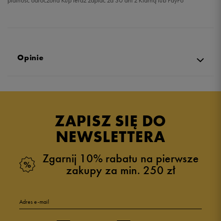
płatność odroczona Kup teraz zapłać za 30 dni z Klarną lub PayPo
Opinie
4.9
opinii klientów
31
z całego okresu
ZAPISZ SIĘ DO
zebranych i zweryfikowanych przez
NEWSLETTERA
Zgarnij 10% rabatu na pierwsze
zakupy za min. 250 zł
5
94%
Adres e-mail
4
6%