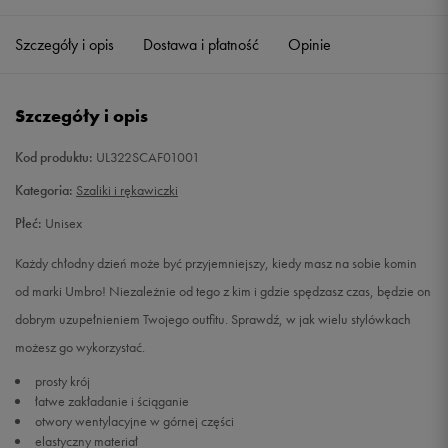
Szczegóły i opis
Dostawa i płatność
Opinie
Szczegóły i opis
Kod produktu:
UL322SCAF01001
Kategoria:
Szaliki i rękawiczki
Płeć:
Unisex
Każdy chłodny dzień może być przyjemniejszy, kiedy masz na sobie komin
od marki Umbro! Niezależnie od tego z kim i gdzie spędzasz czas, będzie on
dobrym uzupełnieniem Twojego outfitu. Sprawdź, w jak wielu stylówkach
możesz go wykorzystać.
prosty krój
łatwe zakładanie i ściąganie
otwory wentylacyjne w górnej części
elastyczny materiał