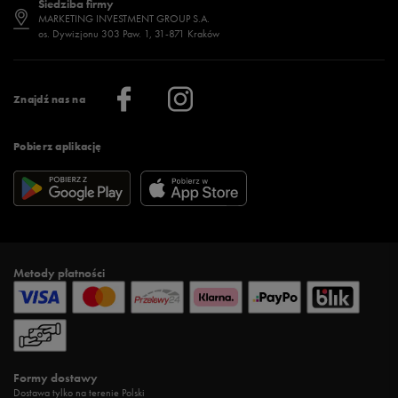
Siedziba firmy
Jak wybrać buty na zimę?
Stylizacje damskie
Sklepy stacjonarne
MARKETING INVESTMENT GROUP S.A.
os. Dywizjonu 303 Paw. 1, 31-871 Kraków
Więcej >
Klub 50 style
Regulamin sklepu 50 style
Praca
Regulamin aplikacji 50 style
Informacje o firmie
Więcej regulaminów >
Znajdź nas na
Pobierz aplikację
Metody płatności
Formy dostawy
Dostawa tylko na terenie Polski