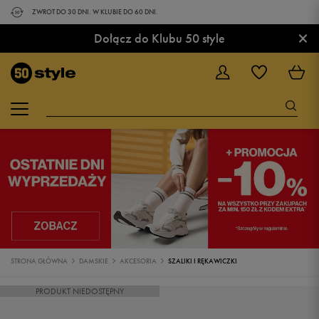
ZWROT DO 30 DNI. W KLUBIE DO 60 DNI.
×
Dołącz do Klubu 50 style
STRONA GŁÓWNA
DAMSKIE
AKCESORIA
SZALIKI I RĘKAWICZKI
PRODUKT NIEDOSTĘPNY