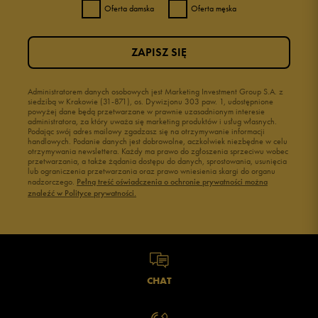
Oferta damska
Oferta męska
3
0%
ZAPISZ SIĘ
2
0%
1
Administratorem danych osobowych jest Marketing Investment Group S.A. z
0%
siedzibą w Krakowie (31-871), os. Dywizjonu 303 paw. 1, udostępnione
powyżej dane będą przetwarzane w prawnie uzasadnionym interesie
administratora, za który uważa się marketing produktów i usług własnych.
Podając swój adres mailowy zgadzasz się na otrzymywanie informacji
handlowych. Podanie danych jest dobrowolne, aczkolwiek niezbędne w celu
otrzymywania newslettera. Każdy ma prawo do zgłoszenia sprzeciwu wobec
przetwarzania, a także żądania dostępu do danych, sprostowania, usunięcia
lub ograniczenia przetwarzania oraz prawo wniesienia skargi do organu
Jak zbieramy opinie?
nadzorczego.
Pełną treść oświadczenia o ochronie prywatności można
znaleźć w Polityce prywatności.
Opinie klientów
Wyczyść
Szukaj
CHAT