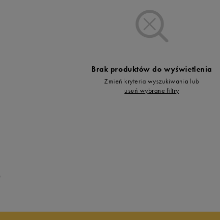
Vans
Skechers
Timberland
Umbro
Under Armour
Brak produktów do wyświetlenia
Up8
Zmień kryteria wyszukiwania lub
U.S. Polo ASSN.
usuń wybrane filtry
Vans
0