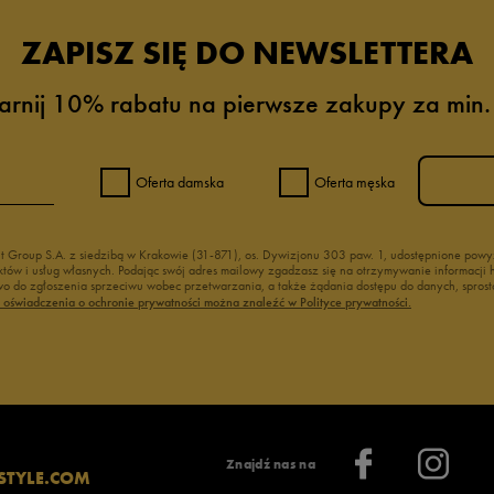
ZAPISZ SIĘ DO NEWSLETTERA
arnij 10% rabatu na pierwsze zakupy za min.
Oferta damska
Oferta męska
nt Group S.A. z siedzibą w Krakowie (31-871), os. Dywizjonu 303 paw. 1, udostępnione po
duktów i usług własnych. Podając swój adres mailowy zgadzasz się na otrzymywanie informacj
 do zgłoszenia sprzeciwu wobec przetwarzania, a także żądania dostępu do danych, sprost
ć oświadczenia o ochronie prywatności można znaleźć w Polityce prywatności.
Znajdź nas na
STYLE.COM