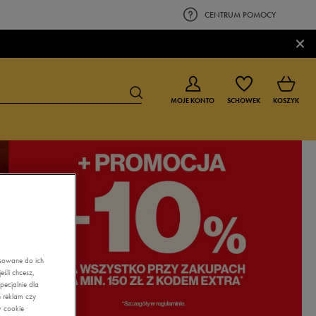
CENTRUM POMOCY
×
MOJE KONTO
SCHOWEK
KOSZYK
BUTY DLA CHŁOPCA
BUTY DLA DZIEWCZYNKI
0-4 lat
0-4 lat
4-8 lat
4-8 lat
9-16 lat
9-16 lat
asowane do ich
śli chcesz,
ecjalnie dla
 reklam czy
w cookie