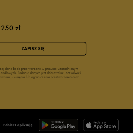
 250 zł
ZAPISZ SIĘ
wyżej dane będą przetwarzane w prawnie uzasadnionym
i handlowych. Podanie danych jest dobrowolne, aczkolwiek
owania, usunięcia lub ograniczenia przetwarzania oraz
Pobierz aplikację