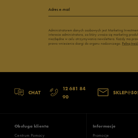
4
Adres e-mail
3
Administratorem danych osobowych jest Marketing Investme
interesie administratora, za który uważa się marketing pro
2
niezbędne w celu otrzymywania newslettera. Każdy ma prawo
prawo wniesienia skargi do organu nadzorczego.
Pełną treś
1
Zgodność z rozmiarem
Liczba głosów:
12 681 84
CHAT
SKLEP@50
90
zaniżony
zgodny
zawyż
Szerokość
Liczba głosów:
wąski
standardowy
szer
Obsługa klienta
Informacje
Centrum Pomocy
Promocje