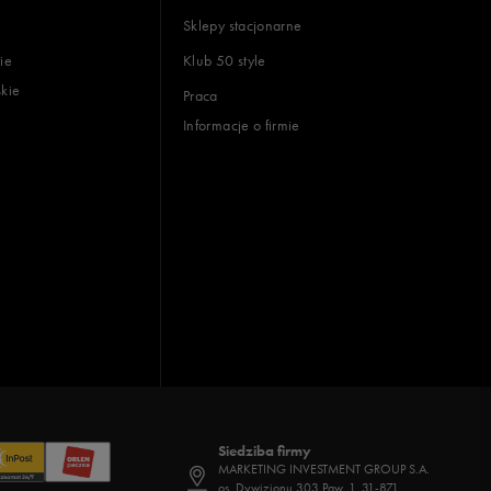
Sklepy stacjonarne
ie
Klub 50 style
skie
Praca
Informacje o firmie
Siedziba firmy
MARKETING INVESTMENT GROUP S.A.
os. Dywizjonu 303 Paw. 1, 31-871