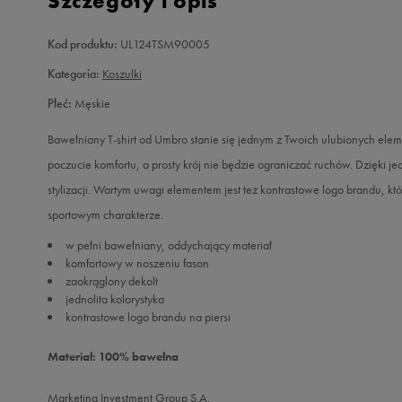
Szczegóły i opis
Kod produktu:
UL124TSM90005
Kategoria:
Koszulki
Płeć:
Męskie
Bawełniany T-shirt od Umbro stanie się jednym z Twoich ulubionych el
poczucie komfortu, a prosty krój nie będzie ograniczać ruchów. Dzięki je
stylizacji. Wartym uwagi elementem jest też kontrastowe logo brandu, k
sportowym charakterze.
w pełni bawełniany, oddychający materiał
komfortowy w noszeniu fason
zaokrąglony dekolt
jednolita kolorystyka
kontrastowe logo brandu na piersi
Materiał: 100% bawełna
Marketing Investment Group S.A.