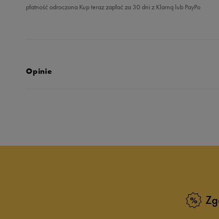
płatność odroczona Kup teraz zapłać za 30 dni z Klarną lub PayPo
Opinie
5.0
opinii klientów
187
z całego okresu
zebranych i zweryfikowanych przez
Zg
5
9