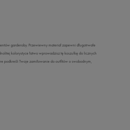
ementów garderoby. Przewiewny materiał zapewni długotrwałe
dnolitej kolorystyce łatwo wprowadzisz tę koszulkę do licznych
tóre podkreśli Twoje zamiłowanie do outfitów o swobodnym,