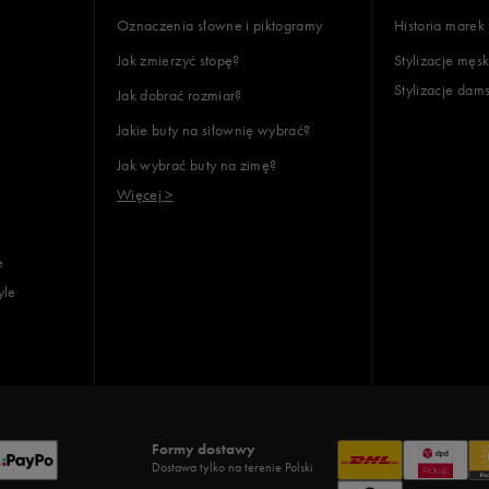
Oznaczenia słowne i piktogramy
Historia marek
Jak zmierzyć stopę?
Stylizacje męsk
Stylizacje dam
Jak dobrać rozmiar?
lientów
Jakie buty na siłownię wybrać?
Jak wybrać buty na zimę?
Wyczyść
Szukaj
Więcej >
e
yle
Formy dostawy
Dostawa tylko na terenie Polski