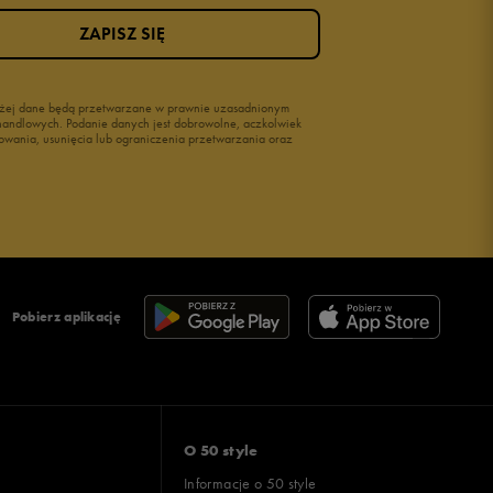
ZAPISZ SIĘ
wyżej dane będą przetwarzane w prawnie uzasadnionym
i handlowych. Podanie danych jest dobrowolne, aczkolwiek
owania, usunięcia lub ograniczenia przetwarzania oraz
Pobierz aplikację
O 50 style
Informacje o 50 style