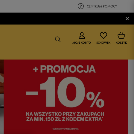
CENTRUM POMOCY
×
MOJE KONTO
SCHOWEK
KOSZYK
BUTY DLA CHŁOPCA
BUTY DLA DZIEWCZYNKI
0-4 lat
0-4 lat
4-8 lat
4-8 lat
9-16 lat
9-16 lat