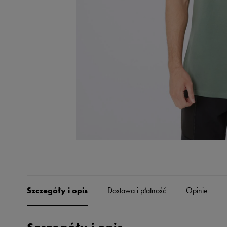
Skechers
Timberland
Umbro
Under Armour
Up8
U.S. Polo ASSN.
Vans
Szczegóły i opis
Dostawa i płatność
Opinie