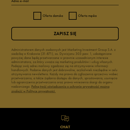
Adres e-mail
Oferta damska
Oferta męska
ZAPISZ SIĘ
Administratorem danych osobowych jest Marketing Investment Group S.A. z
siedzibą w Krakowie (31-871), os. Dywizjonu 303 paw. 1, udostępnione
powyżej dane będą przetwarzane w prawnie uzasadnionym interesie
administratora, za który uważa się marketing produktów i usług własnych.
Podając swój adres mailowy zgadzasz się na otrzymywanie informacji
handlowych. Podanie danych jest dobrowolne, aczkolwiek niezbędne w celu
otrzymywania newslettera. Każdy ma prawo do zgłoszenia sprzeciwu wobec
przetwarzania, a także żądania dostępu do danych, sprostowania, usunięcia
lub ograniczenia przetwarzania oraz prawo wniesienia skargi do organu
nadzorczego.
Pełną treść oświadczenia o ochronie prywatności można
znaleźć w Polityce prywatności.
CHAT