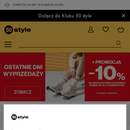
ZWROT DO 30 DNI. W KLUBIE DO 60 DNI.
×
Dołącz do Klubu 50 style
STRONA GŁÓWNA
UMBRO TOBY
MĘSKIE UMBRO TOBY