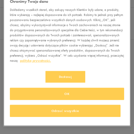
Chronimy Twoje dane
Wyników
0
Dokładamy wszelkich starań, aby zakupy naszych Klientów były udane, a produkty,
Sortuj:
FILTRUJ
które wybierają – najlepiej dopasowane do ich potrzeb. Robimy to jednak przy pełnym
REKOMENDOWANE
poszanowaniu bezpieczeństwa wszystkich danych osobowych. Kliknij „OK”, jeśli
Pokaż
chcesz, abyśmy wykorzystywali informacje o Twoich zachowaniach na naszej stronie
60
do przygotowania personalizowanych specjalnie dla Ciebie treści, w tym rekomendacji
z 0
produktów dopasowanych do Twoich potrzeb i zainteresowań, spersonalizowanych
reklam czy zapamiętywanie wybranych preferencji. W każdej chwili możesz zmienić
swoją decyzję i ustawienia dotyczące plików cookie wybierając „Dostosuj”. Jeśli nie
Nie wybrano filtrów
chcesz otrzymywać spersonalizowanej oferty produktów, dopasowanych do Twoich
preferencji, wybierz „Odrzuć wszystkie”. W celu uzyskania więcej informacji, przeczytaj
naszą
politykę prywatności.
Dostosuj
OK
Brak produktów do wyświetlenia
Zmień kryteria wyszukiwania lub
Odrzuć wszystkie
usuń wybrane filtry