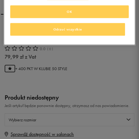
OK
ADIDAS ALTASPORT MID
Odrzuć wszystkie
EL I
0.0
(
0
)
79,99
zł
z Vat
+ 400 PKT W
KLUBIE 50 STYLE
Produkt niedostępny
Jeśli artykuł będzie ponownie dostępny, otrzymasz od nas powiadomienie.
Wybierz rozmiar
Sprawdź dostępność w salonach
Rozmiary EU
Rozmiary US