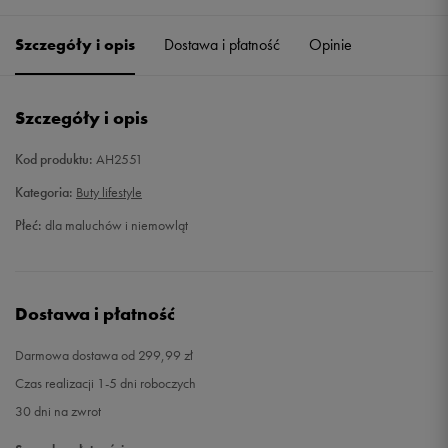
20
11,5 cm
Powiadom o dostępności
Szczegóły i opis
Dostawa i płatność
Opinie
21
12,3 cm
Powiadom o dostępności
Szczegóły i opis
22
12,8 cm
Powiadom o dostępności
Kod produktu:
AH2551
23
13,2 cm
Powiadom o dostępności
Kategoria:
Buty lifestyle
Płeć:
dla maluchów i niemowląt
24
14 cm
Powiadom o dostępności
25
14,5 cm
Powiadom o dostępności
Dostawa i płatność
25,5
14,9 cm
Powiadom o dostępności
Darmowa dostawa od 299,99 zł
Czas realizacji 1-5 dni roboczych
26
15,3 cm
Powiadom o dostępności
30 dni na zwrot
26,5
15,7 cm
Powiadom o dostępności