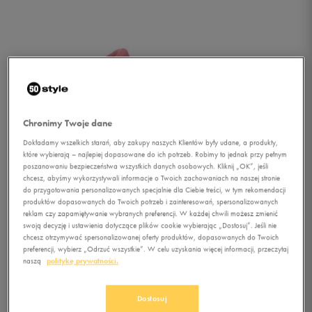
Chronimy Twoje dane
Dokładamy wszelkich starań, aby zakupy naszych Klientów były udane, a produkty,
które wybierają – najlepiej dopasowane do ich potrzeb. Robimy to jednak przy pełnym
poszanowaniu bezpieczeństwa wszystkich danych osobowych. Kliknij „OK”, jeśli
chcesz, abyśmy wykorzystywali informacje o Twoich zachowaniach na naszej stronie
do przygotowania personalizowanych specjalnie dla Ciebie treści, w tym rekomendacji
produktów dopasowanych do Twoich potrzeb i zainteresowań, spersonalizowanych
reklam czy zapamiętywanie wybranych preferencji. W każdej chwili możesz zmienić
swoją decyzję i ustawienia dotyczące plików cookie wybierając „Dostosuj”. Jeśli nie
chcesz otrzymywać spersonalizowanej oferty produktów, dopasowanych do Twoich
preferencji, wybierz „Odrzuć wszystkie”. W celu uzyskania więcej informacji, przeczytaj
naszą
politykę prywatności.
1/4
Dostosuj