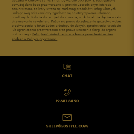
siedzibą w Krakowie (31-871), os. Dywizjonu 303 paw. 1, udostępnione
powyżej dane będą przetwarzane w prawnie uzasadnionym interesie
administratora, za który uważa się marketing produktów i usług własnych.
Podając swój adres mailowy zgadzasz się na otrzymywanie informacji
handlowych. Podanie danych jest dobrowolne, aczkolwiek niezbędne w celu
otrzymywania newslettera. Każdy ma prawo do zgłoszenia sprzeciwu wobec
przetwarzania, a także żądania dostępu do danych, sprostowania, usunięcia
lub ograniczenia przetwarzania oraz prawo wniesienia skargi do organu
nadzorczego.
Pełną treść oświadczenia o ochronie prywatności można
znaleźć w Polityce prywatności.
CHAT
12 681 84 90
SKLEP@50STYLE.COM