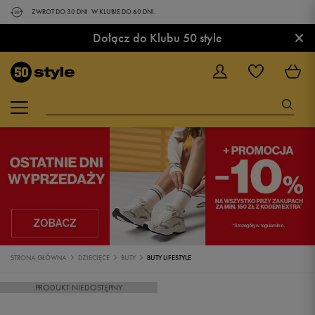
ZWROT DO 30 DNI. W KLUBIE DO 60 DNI.
×
Dołącz do Klubu 50 style
STRONA GŁÓWNA
DZIECIĘCE
BUTY
BUTY LIFESTYLE
PRODUKT NIEDOSTĘPNY