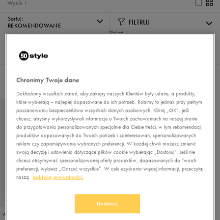
Wynik
1
Sortuj:
FILTRUJ
REKOMENDOWANE
Pokaż
60
z 1
Nie wybrano filtrów
Chronimy Twoje dane
Dokładamy wszelkich starań, aby zakupy naszych Klientów były udane, a produkty,
które wybierają – najlepiej dopasowane do ich potrzeb. Robimy to jednak przy pełnym
poszanowaniu bezpieczeństwa wszystkich danych osobowych. Kliknij „OK”, jeśli
chcesz, abyśmy wykorzystywali informacje o Twoich zachowaniach na naszej stronie
do przygotowania personalizowanych specjalnie dla Ciebie treści, w tym rekomendacji
produktów dopasowanych do Twoich potrzeb i zainteresowań, spersonalizowanych
reklam czy zapamiętywanie wybranych preferencji. W każdej chwili możesz zmienić
swoją decyzję i ustawienia dotyczące plików cookie wybierając „Dostosuj”. Jeśli nie
chcesz otrzymywać spersonalizowanej oferty produktów, dopasowanych do Twoich
preferencji, wybierz „Odrzuć wszystkie”. W celu uzyskania więcej informacji, przeczytaj
naszą
politykę prywatności.
OUTLET
Dostosuj
ADIDAS RACER TR23