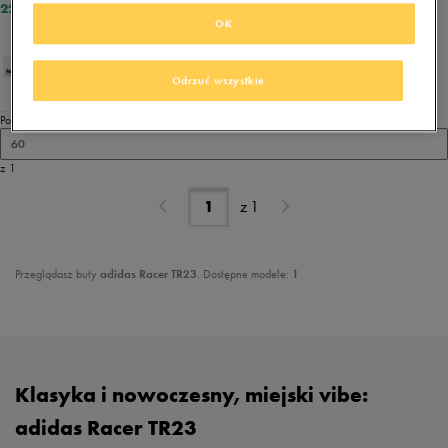
229,99 zł
OK
Odrzuć wszystkie
Pokaż
60
z 1
z
1
Przeglądasz buty
adidas Racer TR23
. Dostępne modele:
1
Klasyka i nowoczesny, miejski vibe:
adidas Racer TR23