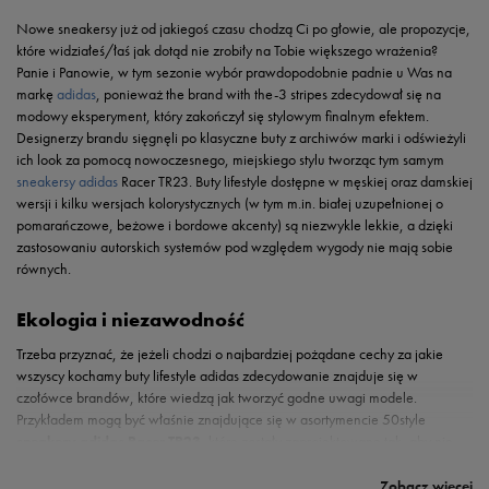
Nowe sneakersy już od jakiegoś czasu chodzą Ci po głowie, ale propozycje,
które widziałeś/łaś jak dotąd nie zrobiły na Tobie większego wrażenia?
Panie i Panowie, w tym sezonie wybór prawdopodobnie padnie u Was na
markę
adidas
, ponieważ the brand with the-3 stripes zdecydował się na
modowy eksperyment, który zakończył się stylowym finalnym efektem.
Designerzy brandu sięgnęli po klasyczne buty z archiwów marki i odświeżyli
ich look za pomocą nowoczesnego, miejskiego stylu tworząc tym samym
sneakersy adidas
Racer TR23. Buty lifestyle dostępne w męskiej oraz damskiej
wersji i kilku wersjach kolorystycznych (w tym m.in. białej uzupełnionej o
pomarańczowe, beżowe i bordowe akcenty) są niezwykle lekkie, a dzięki
zastosowaniu autorskich systemów pod względem wygody nie mają sobie
równych.
Ekologia i niezawodność
Trzeba przyznać, że jeżeli chodzi o najbardziej pożądane cechy za jakie
wszyscy kochamy buty lifestyle adidas zdecydowanie znajduje się w
czołówce brandów, które wiedzą jak tworzyć godne uwagi modele.
Przykładem mogą być właśnie znajdujące się w asortymencie 50style
sneakery adidas Racer TR23
, które zostały zaprojektowane tak, aby nie
Miejski look w stylu adidas? Tutaj znajdziesz
tylko były one w stanie podołać oczekiwaniom ich przyszłych użytkowników,
Chcesz przekonać się, jak efektownie może wyglądać total look stworzony z
ale też nie przyczyniały się do zanieczyszczenia środowiska naturalnego
projektów od jednej i tej samej marki? Miejski luz i unikalny styl wyróżniający
Zobacz więcej