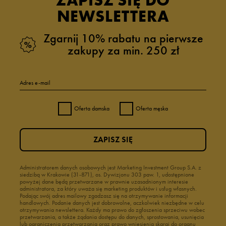
ZAPISZ SIĘ DO
NEWSLETTERA
Zgarnij 10% rabatu na pierwsze
zakupy za min. 250 zł
Adres e-mail
Oferta damska
Oferta męska
ZAPISZ SIĘ
Administratorem danych osobowych jest Marketing Investment Group S.A. z
siedzibą w Krakowie (31-871), os. Dywizjonu 303 paw. 1, udostępnione
powyżej dane będą przetwarzane w prawnie uzasadnionym interesie
administratora, za który uważa się marketing produktów i usług własnych.
Podając swój adres mailowy zgadzasz się na otrzymywanie informacji
handlowych. Podanie danych jest dobrowolne, aczkolwiek niezbędne w celu
otrzymywania newslettera. Każdy ma prawo do zgłoszenia sprzeciwu wobec
przetwarzania, a także żądania dostępu do danych, sprostowania, usunięcia
lub ograniczenia przetwarzania oraz prawo wniesienia skargi do organu