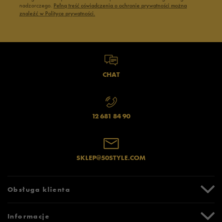
nadzorczego.
Pełną treść oświadczenia o ochronie prywatności można
znaleźć w Polityce prywatności.
CHAT
12 681 84 90
SKLEP@50STYLE.COM
Obsługa klienta
Centrum Pomocy
Informacje