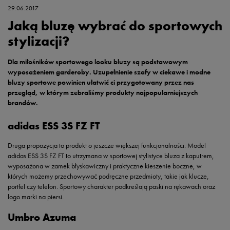
29.06.2017
Jaką bluzę wybrać do sportowych
stylizacji?
Dla miłośników sportowego looku bluzy są podstawowym
wyposażeniem garderoby. Uzupełnienie szafy w ciekawe i modne
bluzy sportowe powinien ułatwić ci przygotowany przez nas
przegląd, w którym zebraliśmy produkty najpopularniejszych
brandów.
adidas ESS 3S FZ FT
Druga propozycja to produkt o jeszcze większej funkcjonalności. Model
adidas ESS 3S FZ FT to utrzymana w sportowej stylistyce bluza z kaputrem,
wyposażona w zamek błyskawiczny i praktyczne kieszenie boczne, w
których możemy przechowywać podręczne przedmioty, takie jak klucze,
portfel czy telefon. Sportowy charakter podkreślają paski na rękawach oraz
logo marki na piersi.
Umbro Azuma