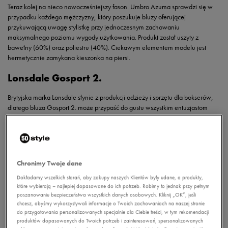
Teraz kolej na nieco nowocześniejszy fason. Umbro Azuma sprawdzi się w
przypadku każdego mężczyzny, który poszukuje bluzy oferującej
przykuwającą uwagę stylistkę przy jednoczesnym zachowaniu
maksymalnego poziomu wygody użytkowania. Produkt został uszyty z
bawełny (60%) oraz poliestru (40%). Ciekawym elementem modelu jest
hermetycznie zamykana kieszonka na piersi.
Lonsdale Gosport 2.
Brytyjska marka Lonsdale słynie z produkcji odzieży i sprzętu dla bokserów,
dlatego bluza Gosport 2. może przypaść do gustu wszystkim entuzjastom
sztuk walki. Jest to bluza w popularnym fasonie określanym jako „kangurka”.
Nazwę tę zawdzięcza dolnej kieszeni, która przypomina torbę lęgową, jaka
występuje u tego australijskiego torbacza.
Chronimy Twoje dane
Dokładamy wszelkich starań, aby zakupy naszych Klientów były udane, a produkty,
które wybierają – najlepiej dopasowane do ich potrzeb. Robimy to jednak przy pełnym
poszanowaniu bezpieczeństwa wszystkich danych osobowych. Kliknij „OK”, jeśli
chcesz, abyśmy wykorzystywali informacje o Twoich zachowaniach na naszej stronie
do przygotowania personalizowanych specjalnie dla Ciebie treści, w tym rekomendacji
produktów dopasowanych do Twoich potrzeb i zainteresowań, spersonalizowanych