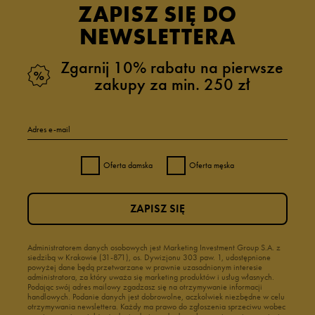
ZAPISZ SIĘ DO
NEWSLETTERA
Zgarnij 10% rabatu na pierwsze
zakupy za min. 250 zł
Adres e-mail
Oferta damska
Oferta męska
ZAPISZ SIĘ
Administratorem danych osobowych jest Marketing Investment Group S.A. z
siedzibą w Krakowie (31-871), os. Dywizjonu 303 paw. 1, udostępnione
powyżej dane będą przetwarzane w prawnie uzasadnionym interesie
administratora, za który uważa się marketing produktów i usług własnych.
Podając swój adres mailowy zgadzasz się na otrzymywanie informacji
handlowych. Podanie danych jest dobrowolne, aczkolwiek niezbędne w celu
otrzymywania newslettera. Każdy ma prawo do zgłoszenia sprzeciwu wobec