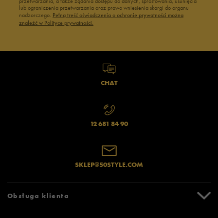
przetwarzania, a także żądania dostępu do danych, sprostowania, usunięcia
lub ograniczenia przetwarzania oraz prawo wniesienia skargi do organu
nadzorczego.
Pełną treść oświadczenia o ochronie prywatności można
znaleźć w Polityce prywatności.
CHAT
12 681 84 90
SKLEP@50STYLE.COM
Obsługa klienta
Centrum Pomocy