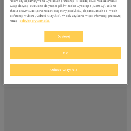
reklam czy zapamiętywanie wybranych preferencji. W każdej chwili możesz zmienić
swoją decyzję i ustawienia dotyczące plików cookie wybierając „Dostosuj”. Jeśli nie
chcesz otrzymywać spersonalizowanej oferty produktów, dopasowanych do Twoich
preferencji, wybierz „Odrzuć wszystkie”. W celu uzyskania więcej informacji, przeczytaj
naszą
politykę prywatności.
Dostosuj
OK
Odrzuć wszystkie