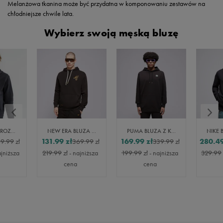
Melanżowa tkanina może być przydatna w komponowaniu zestawów na
chłodniejsze chwile lata.
Wybierz swoją męską bluzę
NIKE BLUZA ROZPINANA SPORTSWEAR CLUB FLEECE
NEW ERA BLUZA Z KAPTUREM NE SCRIPT LOGO NONE
PUMA BLUZA Z KAPTUREM FOR THE FANBASE SUPER PUMA
131.99
zł
169.99
zł
280.4
9.99
zł
369.99
zł
339.99
zł
ajniższa
219.99
zł
- najniższa
199.99
zł
- najniższa
329.99
cena
cena