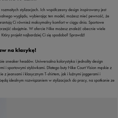
Vans
Timberland
rozmaitych stylizacjach. Ich współczesny design inspirowany jest
Umbro
inalnego wyglądu, wybierając ten model, możesz mieć pewność, że
Under Armour
rantują Ci również maksymalny komfort w ciągu dnia. Sportowe
 przejść obojętnie. W ofercie Nike możesz znaleźć obecnie wiele
Up8
Który projekt najbardziej Ci się spodoba? Sprawdź!
U.S. Polo ASSN.
Vans
aw na klasykę!
bie sneaker headów. Uniwersalna kolorystyka i jednolity design
i i sportowymi stylówkami. Dlatego buty Nike Court Vision męskie z
z jeansami i klasycznym T-shirtem, jak i luźnymi joggerami i
będą idealnym rozwiązaniem w stylizacjach do pracy, na spotkanie ze