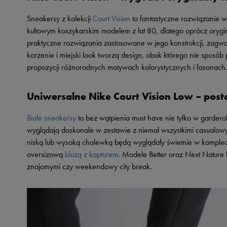
Skechers
Sneakersy z kolekcji
Court Vision
to fantastyczne rozwiązanie w 
Timberland
kultowym koszykarskim modelem z lat 80, dlatego oprócz oryg
Umbro
praktyczne rozwiązania zastosowane w jego konstrukcji, zagwa
korzenie i miejski look tworzą design, obok którego nie sposób
Under Armour
propozycji różnorodnych motywach kolorystycznych i fasonach. 
Up8
U.S. Polo ASSN.
Uniwersalne Nike Court Vision Low – post
Vans
Białe sneakersy
to bez wątpienia must have nie tylko w gardero
wyglądają doskonale w zestawie z niemal wszystkimi casualowym
niską lub wysoką cholewką będą wyglądały świetnie w komplecie 
oversizową
bluzą z kapturem
. Modele Better oraz Next Nature 
znajomymi czy weekendowy city break.