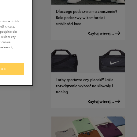
Dlaczego podeszwa ma znaczenie?
Rola podeszwy w komforcie i
asowane do ich
stabilności buta
śli chcesz,
ecjalnie dla
Czytaj więcej...
 reklam czy
w cookie
eferencji,
OK
Torby sportowe czy plecaki? Jakie
rozwiązanie wybrać na siłownię i
trening
Czytaj więcej...