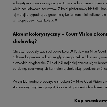
kolorystykę i nowoczesny design. Uniwersalna czerń cholewki i
wiele casualowych zestawów. Z kolei platformowy bieżnik i ko
tej wersji przypadną do gustu nie tylko fankom minimalizmu, al
w Twojej obuwniczej kolekcji?
Akcent kolorystyczny – Court Vision z k
cholewką?
Chcesz nadać stylizacji odrobinę koloru? Postaw na Nike Court
Kultowe logowanie w kolorze głębokiego błękitu lub intensywne
niezwykle oryginalnie. Z kolei jeśli najlepiej czujesz się w 
bordową, czerwoną lub karmelową cholewką i podkręć swój co
Wszystkie modne propozycje sneakersów Nike Court Vision znaj
stacjonarny i wybierz projekt, który w stu procentach odzwierci
Kup sneakersy