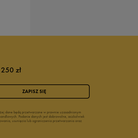
 250 zł
ZAPISZ SIĘ
wyżej dane będą przetwarzane w prawnie uzasadnionym
i handlowych. Podanie danych jest dobrowolne, aczkolwiek
owania, usunięcia lub ograniczenia przetwarzania oraz