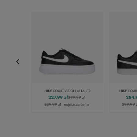
N ALTA
NIKE COURT VISION ALTA LTR
NIKE COUR
227.99
zł
284.
99
zł
399.99
zł
za cena
239.99
zł
- najniższa cena
299.99
z