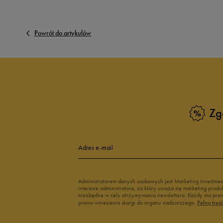
Powrót do artykułów
Zg
Adres e-mail
Administratorem danych osobowych jest Marketing Investme
interesie administratora, za który uważa się marketing pro
niezbędne w celu otrzymywania newslettera. Każdy ma prawo
prawo wniesienia skargi do organu nadzorczego.
Pełną treś