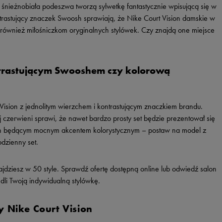
 śnieżnobiała podeszwa tworzą sylwetkę fantastycznie wpisującą się w
ntrastujący znaczek Swoosh sprawiają, że Nike Court Vision damskie w
e również miłośniczkom oryginalnych stylówek. Czy znajdą one miejsce
ontrastującym Swooshem czy kolorową
 Vision z jednolitym wierzchem i kontrastującym znaczkiem brandu.
j czerwieni sprawi, że nawet bardzo prosty set będzie prezentował się
butach będącym mocnym akcentem kolorystycznym – postaw na model z
dzienny set.
dziesz w 50 style. Sprawdź ofertę dostępną online lub odwiedź salon
edli Twoją indywidualną stylówkę.
 Nike Court Vision