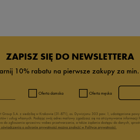
ZAPISZ SIĘ DO NEWSLETTERA
arnij 10% rabatu na pierwsze zakupy za min.
Oferta damska
Oferta męska
nt Group S.A. z siedzibą w Krakowie (31-871), os. Dywizjonu 303 paw. 1, udostępnione po
duktów i usług własnych. Podając swój adres mailowy zgadzasz się na otrzymywanie informacj
 do zgłoszenia sprzeciwu wobec przetwarzania, a także żądania dostępu do danych, sprost
ć oświadczenia o ochronie prywatności można znaleźć w Polityce prywatności.