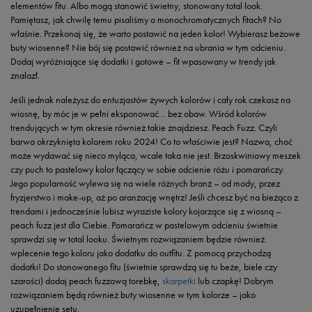
elementów fitu. Albo mogą stanowić świetny, stonowany total look.
Pamiętasz, jak chwilę temu pisaliśmy o monochromatycznych fitach? No
właśnie. Przekonaj się, że warto postawić na jeden kolor! Wybierasz beżowe
buty wiosenne? Nie bój się postawić również na ubrania w tym odcieniu.
Dodaj wyróżniające się dodatki i gotowe – fit wpasowany w trendy jak
znalazł.
Jeśli jednak należysz do entuzjastów żywych kolorów i cały rok czekasz na
wiosnę, by móc je w pełni eksponować… bez obaw. Wśród kolorów
trendujących w tym okresie również takie znajdziesz. Peach Fuzz. Czyli
barwa okrzyknięta kolorem roku 2024! Co to właściwie jest? Nazwa, choć
może wydawać się nieco myląca, wcale taka nie jest. Brzoskwiniowy meszek
czy puch to pastelowy kolor łączący w sobie odcienie różu i pomarańczy.
Jego popularność wylewa się na wiele różnych branż – od mody, przez
fryzjerstwo i make-up, aż po aranżację wnętrz! Jeśli chcesz być na bieżąco z
trendami i jednocześnie lubisz wyraziste kolory kojarzące się z wiosną –
peach fuzz jest dla Ciebie. Pomarańcz w pastelowym odcieniu świetnie
sprawdzi się w total looku. Świetnym rozwiązaniem będzie również
wplecenie tego koloru jako dodatku do outfitu. Z pomocą przychodzą
dodatki! Do stonowanego fitu (świetnie sprawdzą się tu beże, biele czy
szarości) dodaj peach fuzzową torebkę,
skarpetki
lub czapkę! Dobrym
rozwiązaniem będą również buty wiosenne w tym kolorze – jako
uzupełnienie setu.