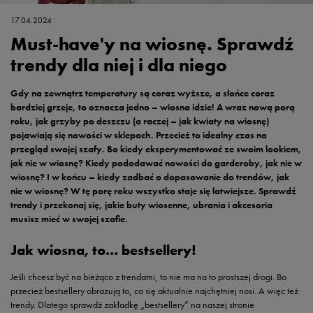
17.04.2024
Must-have'y na wiosnę. Sprawdź
trendy dla niej i dla niego
Gdy na zewnątrz temperatury są coraz wyższe, a słońce coraz
bardziej grzeje, to oznacza jedno – wiosna idzie! A wraz nową porą
roku, jak grzyby po deszczu (a raczej – jak kwiaty na wiosnę)
pojawiają się nowości w sklepach. Przecież to idealny czas na
przegląd swojej szafy. Bo kiedy eksperymentować ze swoim lookiem,
jak nie w wiosnę? Kiedy pododawać nowości do garderoby, jak nie w
wiosnę? I w końcu – kiedy zadbać o dopasowanie do trendów, jak
nie w wiosnę? W tę porę roku wszystko staje się łatwiejsze. Sprawdź
trendy i przekonaj się, jakie buty wiosenne, ubrania i akcesoria
musisz mieć w swojej szafie.
Jak wiosna, to… bestsellery!
Jeśli chcesz być na bieżąco z trendami, to nie ma na to prostszej drogi. Bo
przecież bestsellery obrazują to, co się aktualnie najchętniej nosi. A więc też
trendy. Dlatego sprawdź zakładkę „bestsellery” na naszej stronie