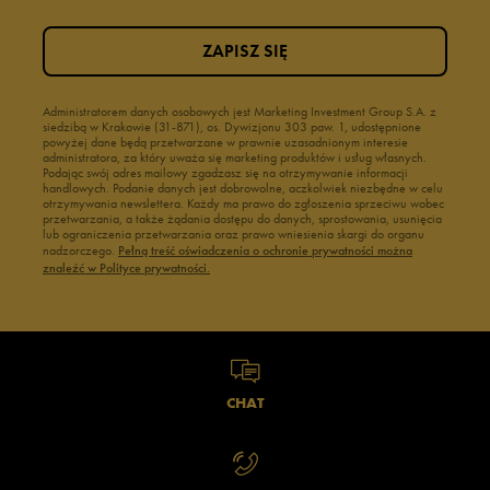
ZAPISZ SIĘ
Administratorem danych osobowych jest Marketing Investment Group S.A. z
siedzibą w Krakowie (31-871), os. Dywizjonu 303 paw. 1, udostępnione
powyżej dane będą przetwarzane w prawnie uzasadnionym interesie
administratora, za który uważa się marketing produktów i usług własnych.
Podając swój adres mailowy zgadzasz się na otrzymywanie informacji
handlowych. Podanie danych jest dobrowolne, aczkolwiek niezbędne w celu
otrzymywania newslettera. Każdy ma prawo do zgłoszenia sprzeciwu wobec
przetwarzania, a także żądania dostępu do danych, sprostowania, usunięcia
lub ograniczenia przetwarzania oraz prawo wniesienia skargi do organu
nadzorczego.
Pełną treść oświadczenia o ochronie prywatności można
znaleźć w Polityce prywatności.
CHAT