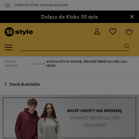
ZWROT DO 30 DNI. W KLUBIE DO 60 DNI.
×
Dołącz do Klubu 50 style
STRONA
MUST-HAVE'Y NA WIOSNĘ. SPRAWDŹ TRENDY DLA NIEJ I DLA
BLOG
GŁÓWNA
NIEGO
Powrót do artykułów