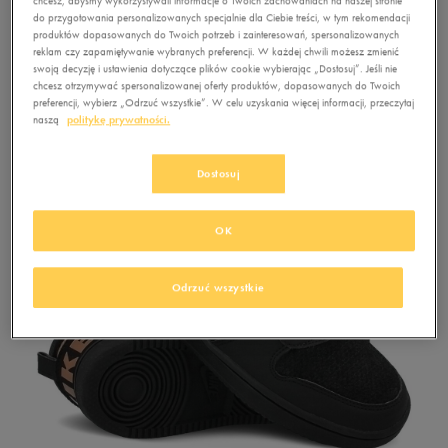
chcesz, abyśmy wykorzystywali informacje o Twoich zachowaniach na naszej stronie
do przygotowania personalizowanych specjalnie dla Ciebie treści, w tym rekomendacji
produktów dopasowanych do Twoich potrzeb i zainteresowań, spersonalizowanych
reklam czy zapamiętywanie wybranych preferencji. W każdej chwili możesz zmienić
swoją decyzję i ustawienia dotyczące plików cookie wybierając „Dostosuj”. Jeśli nie
chcesz otrzymywać spersonalizowanej oferty produktów, dopasowanych do Twoich
preferencji, wybierz „Odrzuć wszystkie”. W celu uzyskania więcej informacji, przeczytaj
naszą
politykę prywatności.
Dostosuj
OK
Odrzuć wszystkie