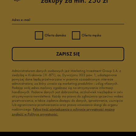
zakupy za min. 250 zł
Adres e-mail
Oferta damska
Oferta męska
ZAPISZ SIĘ
Administratorem danych osobowych jest Marketing Investment Group S.A. z
siedzibą w Krakowie (31-871), os. Dywizjonu 303 paw. 1, udostępnione
powyżej dane będą przetwarzane w prawnie uzasadnionym interesie
administratora, za który uważa się marketing produktów i usług własnych.
Podając swój adres mailowy zgadzasz się na otrzymywanie informacji
handlowych. Podanie danych jest dobrowolne, aczkolwiek niezbędne w celu
otrzymywania newslettera. Każdy ma prawo do zgłoszenia sprzeciwu wobec
przetwarzania, a także żądania dostępu do danych, sprostowania, usunięcia
lub ograniczenia przetwarzania oraz prawo wniesienia skargi do organu
nadzorczego.
Pełną treść oświadczenia o ochronie prywatności można
znaleźć w Polityce prywatności.