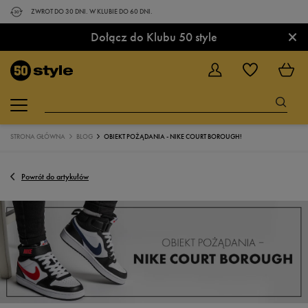
ZWROT DO 30 DNI. W KLUBIE DO 60 DNI.
×
Dołącz do Klubu 50 style
STRONA GŁÓWNA
BLOG
OBIEKT POŻĄDANIA - NIKE COURT BOROUGH!
Powrót do artykułów