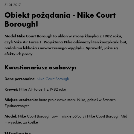
31.01.2017
Obiekt pożądania - Nike Court
Borough!
Model Nike Court Borough to ukłon w stronę klasyka z 1982 roku,
czyli Nike Air Force 1. Projektanci Nike odświeżyli ten koszykarki but,
nadali mu lekkości i nowoczesnego wyglądu. Sprawdź, jakie są
efekty ich pracy.
Kwestionariusz osobowy:
Dane personalne:
Nike Court Borough
Krewni:
Nike Air Force 1 z 1982 roku
Miejsce urodzenia:
biuro projektowe marki Nike, gdzieś w Stanach
Zjednoczonych
Model:
Nike Court Borough Low – niskie półbuty i Nike Court Borough Mid
– wysokie, za kostkę