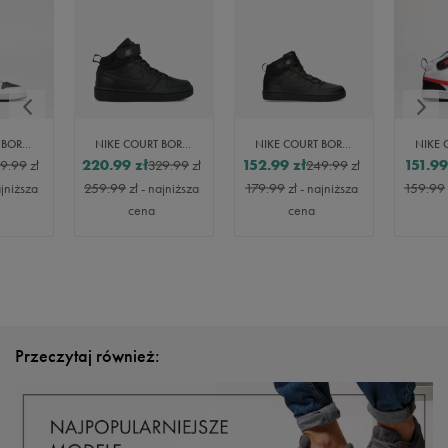
NIKE COURT BOROUGH MID 2
NIKE COURT BOROUGH MID 2
NIKE COURT BOROUGH MID 2
220.99
zł
152.99
zł
151.99
9.99
zł
329.99
zł
249.99
zł
ajniższa
259.99
zł
- najniższa
179.99
zł
- najniższa
159.99
cena
cena
Przeczytaj również: