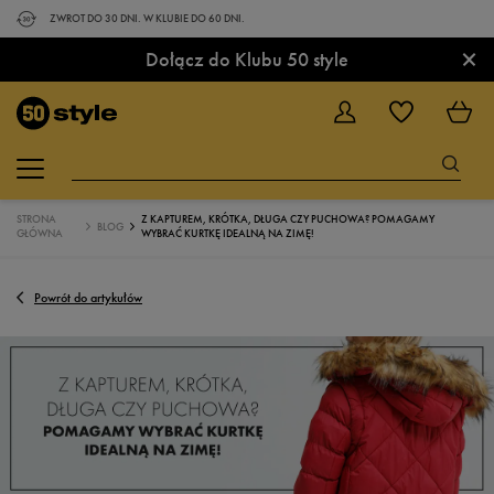
ZWROT DO 30 DNI. W KLUBIE DO 60 DNI.
×
Dołącz do Klubu 50 style
STRONA
Z KAPTUREM, KRÓTKA, DŁUGA CZY PUCHOWA? POMAGAMY
BLOG
GŁÓWNA
WYBRAĆ KURTKĘ IDEALNĄ NA ZIMĘ!
Powrót do artykułów