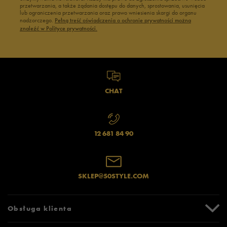
przetwarzania, a także żądania dostępu do danych, sprostowania, usunięcia
lub ograniczenia przetwarzania oraz prawo wniesienia skargi do organu
nadzorczego.
Pełną treść oświadczenia o ochronie prywatności można
znaleźć w Polityce prywatności.
CHAT
12 681 84 90
SKLEP@50STYLE.COM
Obsługa klienta