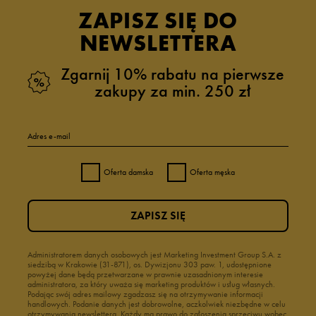
ZAPISZ SIĘ DO
NEWSLETTERA
Zgarnij 10% rabatu na pierwsze
zakupy za min. 250 zł
Adres e-mail
Oferta damska
Oferta męska
ZAPISZ SIĘ
Administratorem danych osobowych jest Marketing Investment Group S.A. z
siedzibą w Krakowie (31-871), os. Dywizjonu 303 paw. 1, udostępnione
powyżej dane będą przetwarzane w prawnie uzasadnionym interesie
administratora, za który uważa się marketing produktów i usług własnych.
Podając swój adres mailowy zgadzasz się na otrzymywanie informacji
handlowych. Podanie danych jest dobrowolne, aczkolwiek niezbędne w celu
otrzymywania newslettera. Każdy ma prawo do zgłoszenia sprzeciwu wobec