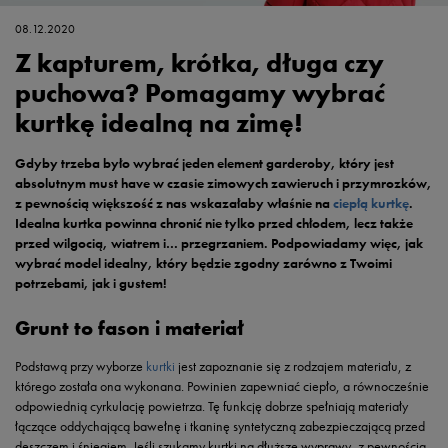
08.12.2020
Z kapturem, krótka, długa czy
puchowa? Pomagamy wybrać
kurtkę idealną na zimę!
Gdyby trzeba było wybrać jeden element garderoby, który jest
absolutnym must have w czasie zimowych zawieruch i przymrozków,
z pewnością większość z nas wskazałaby właśnie na
ciepłą kurtkę
.
Idealna kurtka powinna chronić nie tylko przed chłodem, lecz także
przed wilgocią, wiatrem i… przegrzaniem. Podpowiadamy więc, jak
wybrać model idealny, który będzie zgodny zarówno z Twoimi
potrzebami, jak i gustem!
Grunt to fason i materiał
Podstawą przy wyborze
kurtki
jest zapoznanie się z rodzajem materiału, z
którego została ona wykonana. Powinien zapewniać ciepło, a równocześnie
odpowiednią cyrkulację powietrza. Tę funkcję dobrze spełniają materiały
łączące oddychającą bawełnę i tkaninę syntetyczną zabezpieczającą przed
deszczem i śniegiem. Jeśli szukamy kurtki na dłuższe wyprawy, z pewnością