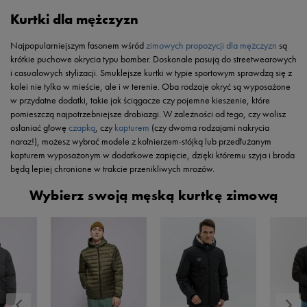
Kurtki dla mężczyzn
Najpopularniejszym fasonem wśród
zimowych propozycji dla mężczyzn
są
krótkie puchowe okrycia typu bomber. Doskonale pasują do streetwearowych
i casualowych stylizacji. Smuklejsze kurtki w typie sportowym sprawdzą się z
kolei nie tylko w mieście, ale i w terenie. Oba rodzaje okryć są wyposażone
w przydatne dodatki, takie jak ściągacze czy pojemne kieszenie, które
pomieszczą najpotrzebniejsze drobiazgi. W zależności od tego, czy wolisz
osłaniać głowę
czapką
, czy
kapturem
(czy dwoma rodzajami nakrycia
naraz!), możesz wybrać modele z kołnierzem-stójką lub przedłużanym
kapturem wyposażonym w dodatkowe zapięcie, dzięki któremu szyja i broda
będą lepiej chronione w trakcie przenikliwych mrozów.
Wybierz swoją męską kurtkę zimową