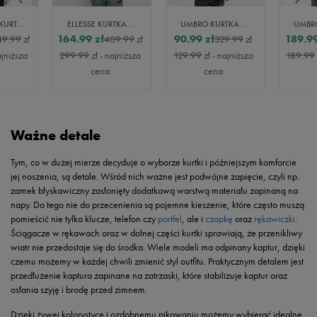
CHAMPION KURTKA ZIMOWA HOODED JACKET
ELLESSE KURTKA ZIMOWA LOMBARDY KHA
UMBRO KURTKA ZIMOWA MILVO
164.99
zł
90.99
zł
189.9
49.99
zł
409.99
zł
329.99
zł
ajniższa
299.99
zł
- najniższa
129.99
zł
- najniższa
189.99
cena
cena
Ważne detale
Tym, co w dużej mierze decyduje o wyborze kurtki i późniejszym komforcie
jej noszenia, są detale. Wśród nich ważne jest podwójne zapięcie, czyli np.
zamek błyskawiczny zasłonięty dodatkową warstwą materiału zapinaną na
napy. Do tego nie do przecenienia są pojemne kieszenie, które często muszą
pomieścić nie tylko klucze, telefon czy
portfel
, ale i
czapkę
oraz
rękawiczki
.
Ściągacze w rękawach oraz w dolnej części kurtki sprawiają, że przenikliwy
wiatr nie przedostaje się do środka. Wiele modeli ma odpinany kaptur, dzięki
czemu możemy w każdej chwili zmienić styl outfitu. Praktycznym detalem jest
przedłużenie kaptura zapinane na zatrzaski, które stabilizuje kaptur oraz
osłania szyję i brodę przed zimnem.
Dzięki żywej kolorystyce i ozdobnemu pikowaniu możemy wybierać idealne