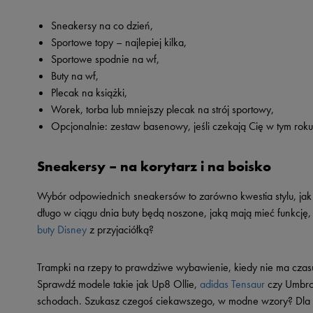
Skechers
Sneakersy na co dzień,
Timberland
Sportowe topy – najlepiej kilka,
Umbro
Sportowe spodnie na wf,
Buty na wf,
Under Armour
Plecak na książki,
Up8
Worek, torba lub mniejszy plecak na strój sportowy,
Opcjonalnie: zestaw basenowy, jeśli czekają Cię w tym roku
U.S. Polo ASSN.
Vans
Sneakersy – na korytarz i na boisko
Wybór odpowiednich sneakersów to zarówno kwestia stylu, jak i
długo w ciągu dnia buty będą noszone, jaką mają mieć funkcję, 
buty Disney
z przyjaciółką?
Trampki na rzepy to prawdziwe wybawienie, kiedy nie ma czasu
Sprawdź modele takie jak Up8 Ollie,
adidas Tensaur
czy Umbro 
schodach. Szukasz czegoś ciekawszego, w modne wzory? Dla wi