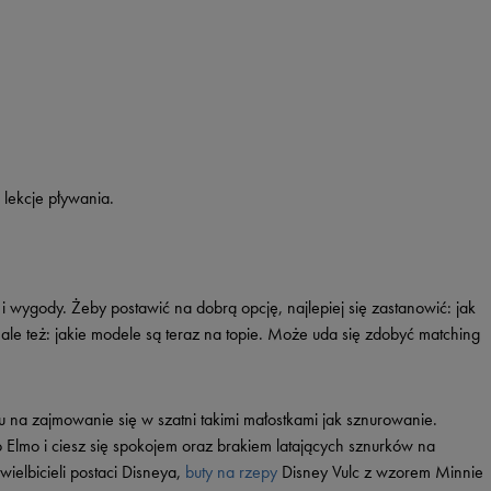
Vans
Timberland
Umbro
Under Armour
Up8
U.S. Polo ASSN.
 lekcje pływania.
Vans
 wygody. Żeby postawić na dobrą opcję, najlepiej się zastanowić: jak
ale też: jakie modele są teraz na topie. Może uda się zdobyć matching
 na zajmowanie się w szatni takimi małostkami jak sznurowanie.
Elmo i ciesz się spokojem oraz brakiem latających sznurków na
elbicieli postaci Disneya,
buty na rzepy
Disney Vulc z wzorem Minnie