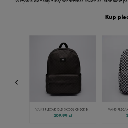
Wszystkie elementy z listy odhaczone? Świetnie! Teraz masz p
Kup ple
NGED
VANS PLECAK OLD SKOOL CHECK BACKPACK
209.99
zł
99
zł
za cena