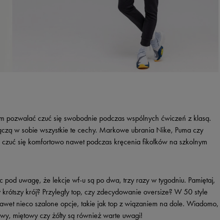
im pozwalać czuć się swobodnie podczas wspólnych ćwiczeń z klasą.
 łączą w sobie wszystkie te cechy. Markowe ubrania Nike, Puma czy
ą czuć się komfortowo nawet podczas kręcenia fikołków na szkolnym
 pod uwagę, że lekcje wf-u są po dwa, trzy razy w tygodniu. Pamiętaj,
y krótszy krój? Przyległy top, czy zdecydowanie oversize? W 50 style
awet nieco szalone opcje, takie jak top z wiązaniem na dole. Wiadomo,
żowy, miętowy czy żółty są również warte uwagi!