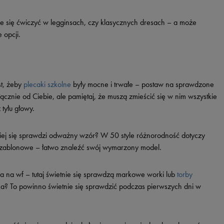
ie się ćwiczyć w legginsach, czy klasycznych dresach – a może
 opcji.
st, żeby
plecaki szkolne
były mocne i trwałe – postaw na sprawdzone
łącznie od Ciebie, ale pamiętaj, że muszą zmieścić się w nim wszystkie
 tyłu głowy.
iej się sprawdzi odważny wzór? W 50 style różnorodność dotyczy
nieszablonowe – łatwo znaleźć swój wymarzony model.
 na wf – tutaj świetnie się sprawdzą markowe worki lub
torby
ka? To powinno świetnie się sprawdzić podczas pierwszych dni w