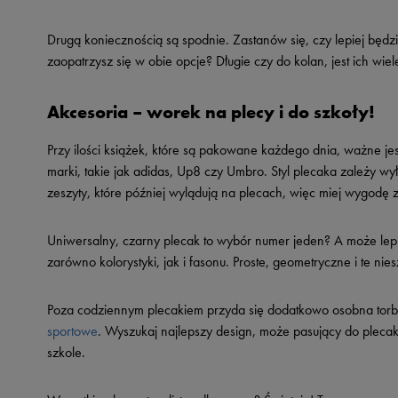
Drugą koniecznością są spodnie. Zastanów się, czy lepiej będz
zaopatrzysz się w obie opcje? Długie czy do kolan, jest ich wiele
Akcesoria – worek na plecy i do szkoły!
Przy ilości książek, które są pakowane każdego dnia, ważne je
marki, takie jak adidas, Up8 czy Umbro. Styl plecaka zależy wy
zeszyty, które później wylądują na plecach, więc miej wygodę z
Uniwersalny, czarny plecak to wybór numer jeden? A może lep
zarówno kolorystyki, jak i fasonu. Proste, geometryczne i te 
Poza codziennym plecakiem przyda się dodatkowo osobna torba
sportowe
. Wyszukaj najlepszy design, może pasujący do pleca
szkole.