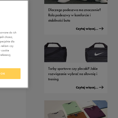
Dlaczego podeszwa ma znaczenie?
Rola podeszwy w komforcie i
stabilności buta
Czytaj więcej...
asowane do ich
śli chcesz,
ecjalnie dla
 reklam czy
w cookie
eferencji,
Torby sportowe czy plecaki? Jakie
rozwiązanie wybrać na siłownię i
OK
trening
Czytaj więcej...