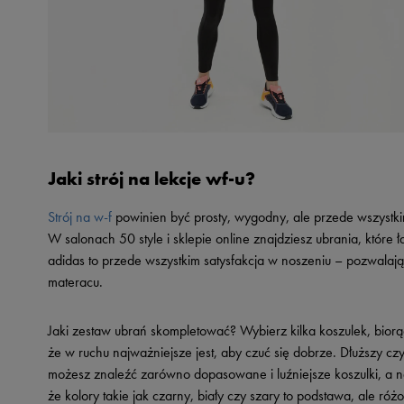
Jaki strój na lekcje wf-u?
Strój na w-f
powinien być prosty, wygodny, ale przede wszystk
W salonach 50 style i sklepie online znajdziesz ubrania, które
adidas to przede wszystkim satysfakcja w noszeniu – pozwalaj
materacu.
Jaki zestaw ubrań skompletować? Wybierz kilka koszulek, biorąc
że w ruchu najważniejsze jest, aby czuć się dobrze. Dłuższy cz
możesz znaleźć zarówno dopasowane i luźniejsze koszulki, a n
że kolory takie jak czarny, biały czy szary to podstawa, ale ró