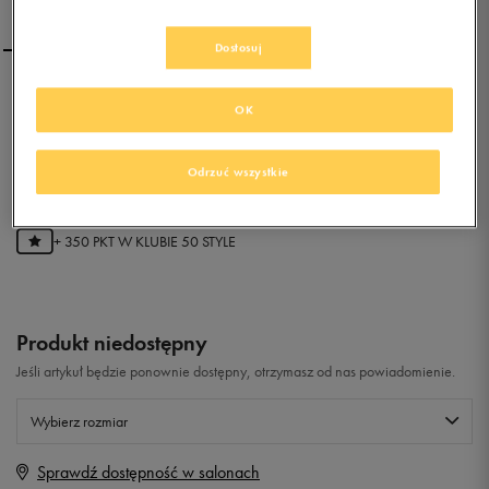
Dostosuj
CONFRONT TUCSON
OK
0.0
Odrzuć wszystkie
(
0
)
69,99
zł
z Vat
+ 350 PKT W
KLUBIE 50 STYLE
Produkt niedostępny
Jeśli artykuł będzie ponownie dostępny, otrzymasz od nas powiadomienie.
Wybierz rozmiar
Sprawdź dostępność w salonach
Rozmiary EU
Rozmiary US