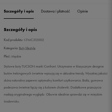
41
26 cm
Powiadom o dostępności
Szczegóły i opis
Dostawa i płatność
Opinie
42
26,5 cm
Powiadom o dostępności
Szczegóły i opis
43
27,5 cm
Powiadom o dostępności
Kod produktu:
CFMC312002
44
28 cm
Powiadom o dostępności
Kategoria:
Buty lifestyle
Płeć:
Męskie
45
29 cm
Powiadom o dostępności
Stylowe buty TUCSON marki Confront. Utrzymane w klasycznym designie
46
30 cm
Powiadom o dostępności
butów trekingowych świetnie wpisują się w aktualne trendy. Wysokiej jakości
skóra naturalna zapewni optymalny komfort uzytkowania. Biała, gumowa
podeszwa świetnie łączy się z kolorem cholewki. Dodatkowe przeszycia
nadają oryginalnego wyglądu. Obuwie idealnie sprawdzi się w miejskim
środowisku.