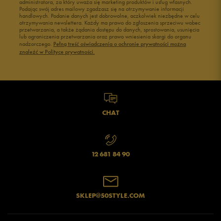
administratora, za który uważa się marketing produktów i usług własnych.
Buty męskie 45
Buty męskie 46
Podając swój adres mailowy zgadzasz się na otrzymywanie informacji
handlowych. Podanie danych jest dobrowolne, aczkolwiek niezbędne w celu
otrzymywania newslettera. Każdy ma prawo do zgłoszenia sprzeciwu wobec
przetwarzania, a także żądania dostępu do danych, sprostowania, usunięcia
lub ograniczenia przetwarzania oraz prawo wniesienia skargi do organu
nadzorczego.
Pełną treść oświadczenia o ochronie prywatności można
znaleźć w Polityce prywatności.
CHAT
12 681 84 90
SKLEP@50STYLE.COM