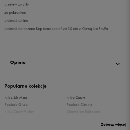
przelew zwykły
za pobraniem
płatność online
płatność odroczona Kup teraz zapłać za 30 dni z Klarną lub PayPo
Opinie
Produkt nie posiada recenzji
Popularne kolekcje
Nike Air Max
Nike Court
Reebok Glide
Reebok Classic
Nike Court Vision
Champion Rebound
Reebok Court Advance
Nike Air Max Systm
Zobacz więcej
adidas Terrex
adidas Grand Court