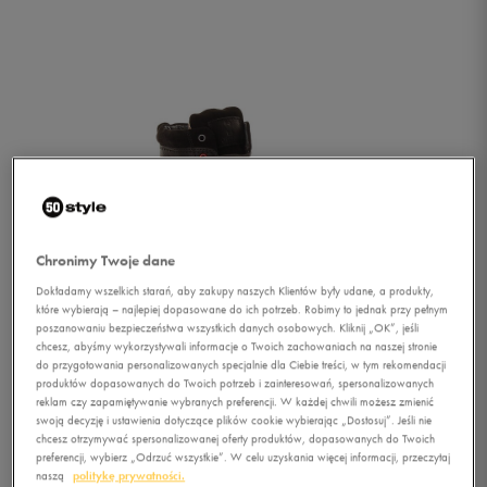
Chronimy Twoje dane
Dokładamy wszelkich starań, aby zakupy naszych Klientów były udane, a produkty,
które wybierają – najlepiej dopasowane do ich potrzeb. Robimy to jednak przy pełnym
poszanowaniu bezpieczeństwa wszystkich danych osobowych. Kliknij „OK”, jeśli
chcesz, abyśmy wykorzystywali informacje o Twoich zachowaniach na naszej stronie
do przygotowania personalizowanych specjalnie dla Ciebie treści, w tym rekomendacji
produktów dopasowanych do Twoich potrzeb i zainteresowań, spersonalizowanych
reklam czy zapamiętywanie wybranych preferencji. W każdej chwili możesz zmienić
1/4
swoją decyzję i ustawienia dotyczące plików cookie wybierając „Dostosuj”. Jeśli nie
chcesz otrzymywać spersonalizowanej oferty produktów, dopasowanych do Twoich
preferencji, wybierz „Odrzuć wszystkie”. W celu uzyskania więcej informacji, przeczytaj
naszą
politykę prywatności.