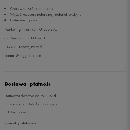
Cholewka: skóra naturalna
Wyściółka: skóra naturalna, materiał tekstylny
Podeszwa: guma
Marketing Investment Group S.A.
os. Dywizjonu 303 Paw. 1
31-871 Cracow, Poland
contact@miggroup.com
Dostawa i płatność
Darmowa dostawa od 299,99 zł
Czas realizacji 1-5 dni roboczych
30 dni na zwrot
Sposoby płatności: