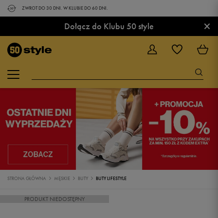
ZWROT DO 30 DNI. W KLUBIE DO 60 DNI.
×
Dołącz do Klubu 50 style
STRONA GŁÓWNA
MĘSKIE
BUTY
BUTY LIFESTYLE
PRODUKT NIEDOSTĘPNY