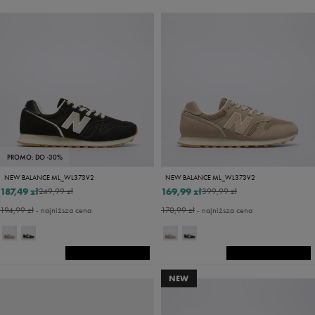
PROMO: DO -30%
NEW BALANCE ML_WL373V2
NEW BALANCE ML_WL373V2
187,49 zł
169,99 zł
249,99 zł
399,99 zł
194,99 zł
- najniższa cena
170,99 zł
- najniższa cena
NEW