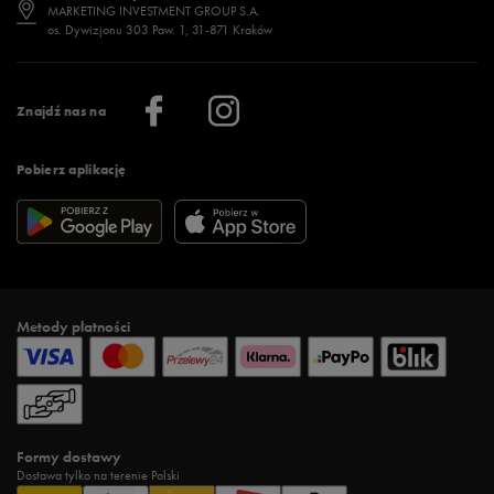
Jak wybrać buty na zimę?
Stylizacje damskie
Sklepy stacjonarne
MARKETING INVESTMENT GROUP S.A.
os. Dywizjonu 303 Paw. 1, 31-871 Kraków
Więcej >
Klub 50 style
Regulamin sklepu 50 style
Praca
Regulamin aplikacji 50 style
Informacje o firmie
Więcej regulaminów >
Znajdź nas na
Pobierz aplikację
Metody płatności
Formy dostawy
Dostawa tylko na terenie Polski