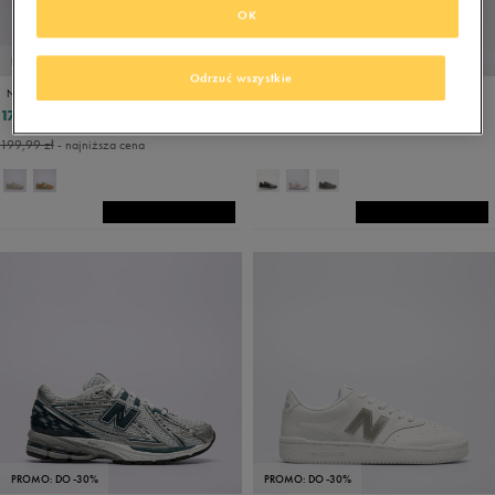
OK
PROMO: DO -30%
Odrzuć wszystkie
NEW BALANCE LI WL373V2
NEW BALANCE GW500V2
174,99 zł
188,99 zł
249,99 zł
199,99 zł
- najniższa cena
PROMO: DO -30%
PROMO: DO -30%