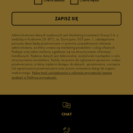
Oferta damska
Oferta męska
ZAPISZ SIĘ
Administratorem danych osobowych jest Marketing Investment Group S.A. z
siedzibą w Krakowie (31-871), os. Dywizjonu 303 paw. 1, udostępnione
powyżej dane będą przetwarzane w prawnie uzasadnionym interesie
administratora, za który uważa się marketing produktów i usług własnych.
Podając swój adres mailowy zgadzasz się na otrzymywanie informacji
handlowych. Podanie danych jest dobrowolne, aczkolwiek niezbędne w celu
otrzymywania newslettera. Każdy ma prawo do zgłoszenia sprzeciwu wobec
przetwarzania, a także żądania dostępu do danych, sprostowania, usunięcia
lub ograniczenia przetwarzania oraz prawo wniesienia skargi do organu
nadzorczego.
Pełną treść oświadczenia o ochronie prywatności można
znaleźć w Polityce prywatności.
CHAT