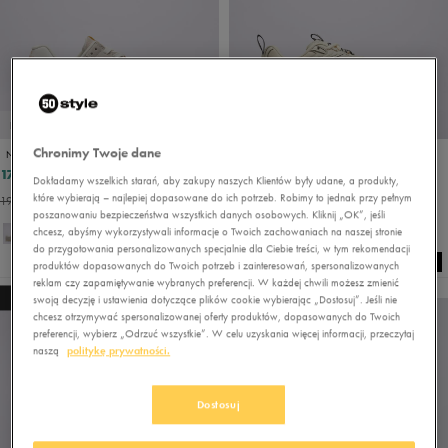
PROMO: DO -30%
Chronimy Twoje dane
NEW BALANCE LI WL373V2
NEW BALANCE ML408
174,99 zł
256,49 zł
249,99 zł
Dokładamy wszelkich starań, aby zakupy naszych Klientów były udane, a produkty,
które wybierają – najlepiej dopasowane do ich potrzeb. Robimy to jednak przy pełnym
199,99 zł
- najniższa cena
poszanowaniu bezpieczeństwa wszystkich danych osobowych. Kliknij „OK”, jeśli
chcesz, abyśmy wykorzystywali informacje o Twoich zachowaniach na naszej stronie
+ 4
do przygotowania personalizowanych specjalnie dla Ciebie treści, w tym rekomendacji
produktów dopasowanych do Twoich potrzeb i zainteresowań, spersonalizowanych
reklam czy zapamiętywanie wybranych preferencji. W każdej chwili możesz zmienić
NEW
swoją decyzję i ustawienia dotyczące plików cookie wybierając „Dostosuj”. Jeśli nie
chcesz otrzymywać spersonalizowanej oferty produktów, dopasowanych do Twoich
preferencji, wybierz „Odrzuć wszystkie”. W celu uzyskania więcej informacji, przeczytaj
naszą
politykę prywatności.
Dostosuj