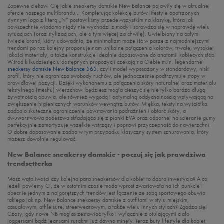
Zapewne ciekawi Cię jakie sneakersy damskie New Balance pojawiły się w aktualnej
ofercie naszego multibrandu… Kompletując kolekcję butów lifestyle opatrzonych
słynnym logo z literą „N” postawiliśmy przede wszystkim na klasykę, która jak
powszechnie wiadomo nigdy nie wychodzi z mody i sprawdza się w naprawdę wielu
sytuacjach (oraz stylizacjach, ale o tym więcej za chwilę). Uwielbiany na całym
świecie brand, który udowadnia, że minimalizm może iść w parze z najmodniejszymi
trendami po raz kolejny proponuje nam unikalne połączenia kolorów, trwałe, wysokiej
jakości materiały, a także konstrukcje idealnie dopasowane do anatomii kobiecych stóp.
Wśród kilkudziesięciu dostępnych propozycji czekają na Ciebie m.in. legendarne
sneakersy damskie New Balance 565
, czyli model wyposażony w standardowy, niski
profil, który nie ogranicza swobody ruchów, ale jednocześnie podtrzymuje stopy w
prawidłowej pozycji. Dzięki wykonanemu z połączenia skóry naturalnej oraz materiału
tekstylnego (meshu) wierzchowi będziesz mogła cieszyć się nie tylko bardzo długą
żywotnością obuwia, ale również wygodą i optymalną oddychalnością wpływającą na
zwiększenie higienicznych warunków wewnątrz butów. Miękka, tekstylna wyściółka
zadba o skuteczne ograniczenie powstawania podrażnień i obtarć skóry, a
dwuwarstwowa podeszwa składająca się z pianki EVA oraz odpornej na ścieranie gumy
perfekcyjnie zamortyzuje wszelkie wstrząsy i poprawi przyczepność do nawierzchni.
O dobre dopasowanie zadba w tym przypadku klasyczny system sznurowania, który
możesz dowolnie regulować.
New Balance sneakersy damskie - poczuj się jak prawdziwa
trendsetterka
Masz wątpliwości czy kolejna para sneakersów dla kobiet to dobra inwestycja? A co
jeżeli powiemy Ci, że w ostatnim czasie moda wprost zwariowała na ich punkcie i
obecnie jednym z najgorętszych trendów jest łączenie ze sobą sportowego obuwia
takiego jak np. New Balance snekaersy damskie z outfitami w stylu miejskim,
casualowym, athleisure, streetwearowym, a także wielu innych stylach? Zgadza się!
Czasy, gdy nowe NB mogłaś zestawiać tylko i wyłącznie z otulającymi ciało
joggersami bądź jeansami rurakmi już dawno minęły. Teraz buty lifestyle dla kobiet