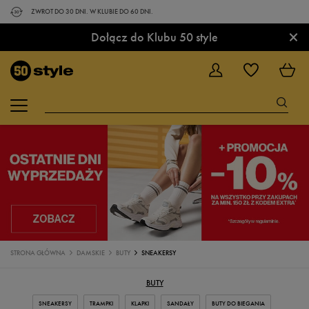
ZWROT DO 30 DNI. W KLUBIE DO 60 DNI.
×
Dołącz do Klubu 50 style
STRONA GŁÓWNA
DAMSKIE
BUTY
SNEAKERSY
BUTY
SNEAKERSY
TRAMPKI
KLAPKI
SANDAŁY
BUTY DO BIEGANIA