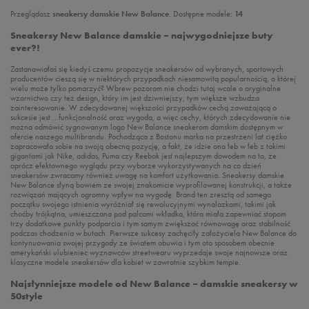
Przeglądasz
sneakersy damskie New Balance
. Dostępne modele:
14
Sneakersy New Balance damskie – najwygodniejsze buty
ever?!
Zastanawiałaś się kiedyś czemu propozycje sneakersów od wybranych, sportowych
producentów cieszą się w niektórych przypadkach niesamowitą popularnością, o której
wielu może tylko pomarzyć? Wbrew pozorom nie chodzi tutaj wcale o oryginalne
wzornictwo czy też design, który im jest dziwniejszy, tym większe wzbudza
zainteresowanie. W zdecydowanej większości przypadków cechą zaważającą o
sukcesie jest… funkcjonalność oraz wygoda, a więc cechy, których zdecydowanie nie
można odmówić sygnowanym logo New Balance sneakerom damskim dostępnym w
ofercie naszego multibrandu. Pochodząca z Bostonu marka na przestrzeni lat ciężko
zapracowała sobie na swoją obecną pozycję, a fakt, że idzie ona łeb w łeb z takimi
gigantami jak Nike, adidas, Puma czy Reebok jest najlepszym dowodem na to, że
oprócz efektownego wyglądu przy wyborze wykorzystywanych na co dzień
sneakersów zwracamy również uwagę na komfort użytkowania. Sneakersy damskie
New Balance słyną bowiem ze swojej znakomicie wyprofilowanej konstrukcji, a także
rozwiązań mających ogromny wpływ na wygodę. Brand ten zresztą od samego
początku swojego istnienia wyróżniał się rewolucyjnymi wynalazkami, takimi jak
choćby trójkątna, umieszczana pod palcami wkładka, która miała zapewniać stopom
trzy dodatkowe punkty podparcia i tym samym zwiększać równowagę oraz stabilność
podczas chodzenia w butach. Pierwsze sukcesy zachęciły założyciela New Balance do
kontynuowania swojej przygody ze światem obuwia i tym oto sposobem obecnie
amerykański ulubieniec wyznawców streetwearu wyprzedaje swoje najnowsze oraz
klasyczne modele sneakersów dla kobiet w zawrotnie szybkim tempie.
Najsłynniejsze modele od New Balance – damskie sneakersy w
50style