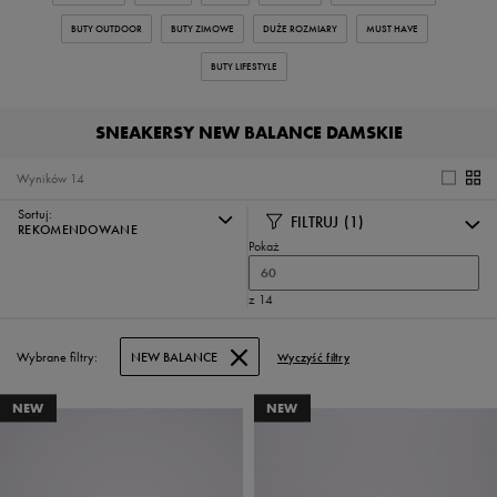
BUTY OUTDOOR
BUTY ZIMOWE
DUŻE ROZMIARY
MUST HAVE
BUTY LIFESTYLE
SNEAKERSY NEW BALANCE DAMSKIE
Wyników
14
Sortuj:
FILTRUJ
(1)
REKOMENDOWANE
Pokaż
60
z 14
Wybrane filtry:
NEW BALANCE
Wyczyść filtry
NEW
NEW