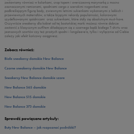
zestawiamy również w kolarkami, crop topem i oversizeową marynarką z mocno
zaznaczonymi ramionami, spodniami cargo z szerokimi nogawkami oraz
podkreślającym figurę body, zwiewnymi letnimi sukienkami wykonanymi z lekkich i
przewiewnych materiałów, a także bijącymi rekordy popularności, kolorowymi
szydełkowanymi spódnicami oraz sukienkami, które stały się absolutnym must-have.
Oczywiście sneakersy dla kobiet od tej bostońskiej marki możesz równie dobrze
zestawić z klasycznym outfitem składającym się z czarnego bądź białego T-shirtu oraz
jeansowych szortów czy też prostych spodni i longsleeve’a, tylko i wyłącznie od Ciebie
zależy jaki efekt końcowy osiągniesz.
Zobacz również:
Białe sneakersy damskie New Balance
Czarne sneakersy damskie New Balance
Sneakersy New Balance damskie szare
New Balance 565 damskie
New Balance 515 damskie
New Balance 373 damskie
Sprawdź powiązane artykuły:
Buty New Balance – jak rozpoznać podróbki?