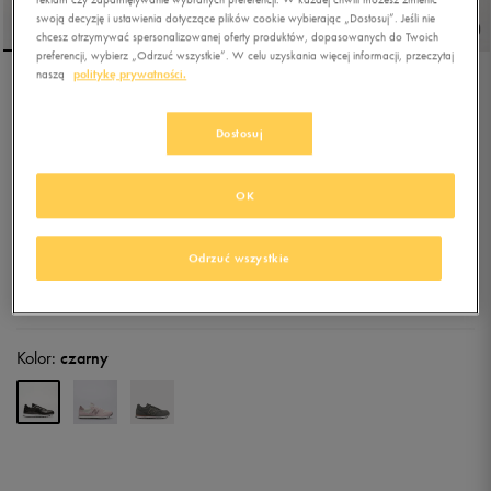
swoją decyzję i ustawienia dotyczące plików cookie wybierając „Dostosuj”. Jeśli nie
chcesz otrzymywać spersonalizowanej oferty produktów, dopasowanych do Twoich
preferencji, wybierz „Odrzuć wszystkie”. W celu uzyskania więcej informacji, przeczytaj
naszą
politykę prywatności.
NEW BALANCE GW500V2
Dostosuj
5.0
(
143
)
OK
203,99
zł
z Vat
212,49
zł
-4%
(najniższa cena z 30 dni przed obniżką)
239,99
zł
-15%
(cena bezpośrednio przed promocją)
Odrzuć wszystkie
+ 1200 PKT W
KLUBIE 50 STYLE
Kolor:
czarny