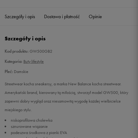
40
25,5 cm
Szczegóły i opis
Dostawa i płatność
Opinie
40,5
26 cm
Szczegóły i opis
41
26,5 cm
Powiadom o dostępności
Kod produktu:
GW500GB2
42
27 cm
Powiadom o dostępności
Kategoria:
Buty lifestyle
Płeć:
Damskie
Streetwear kocha sneakersy, a marka New Balance kocha streetwear.
Amerykański brand, kierowany tą miłością, stworzył model GW500, który
zapewni dobry wygląd oraz niesamowitą wygodę każdej wielbicielce
miejskiego stylu.
niskoprofilowa cholewka
sznurowane wiązanie
podeszwa środkowa z pianki EVA