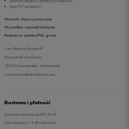
gumowy bieżnik o dobrej przyczepności
logo "N" po bokach
Wierzch: skóra syntetyczna
Wyściółka: materiał tekstylny
Podeszwa: pianka EVA, guma
New Balance Europe BV
Pilotenstraat 41a-factorij
1059 CH Amsterdam, Netherlands
customercare@newbalance.com
Dostawa i płatność
Darmowa dostawa od 299,99 zł
Czas realizacji 1-5 dni roboczych