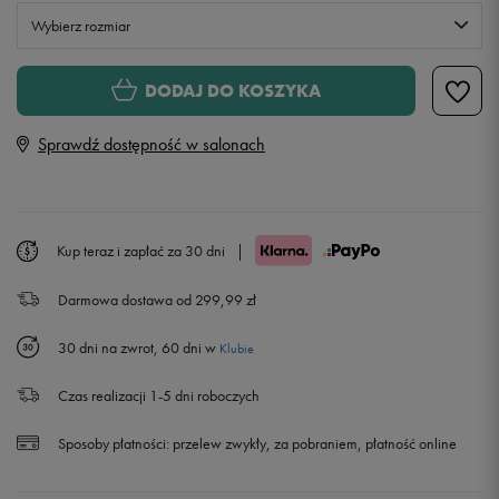
Wybierz rozmiar
Rozmiary EU
Rozmiary US
DODAJ DO KOSZYKA
35
22 cm
Powiadom o dostępności
Sprawdź dostępność w salonach
36
22,5 cm
36,5
23 cm
Kup teraz i zapłać za 30 dni
|
Darmowa dostawa od 299,99 zł
37
23,5 cm
30 dni na zwrot, 60 dni w
Klubie
37,5
24 cm
Powiadom o dostępności
Czas realizacji 1-5 dni roboczych
38
24,5 cm
Sposoby płatności:
przelew zwykły, za pobraniem, płatność online
39
25 cm