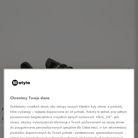
Chronimy Twoje dane
Dokładamy wszelkich starań, aby zakupy naszych Klientów były udane, a produkty,
PROMO: DO -30%
które wybierają – najlepiej dopasowane do ich potrzeb. Robimy to jednak przy pełnym
1/7
poszanowaniu bezpieczeństwa wszystkich danych osobowych. Kliknij „OK”, jeśli
OUTLET
chcesz, abyśmy wykorzystywali informacje o Twoich zachowaniach na naszej stronie
do przygotowania personalizowanych specjalnie dla Ciebie treści, w tym rekomendacji
produktów dopasowanych do Twoich potrzeb i zainteresowań, spersonalizowanych
reklam czy zapamiętywanie wybranych preferencji. W każdej chwili możesz zmienić