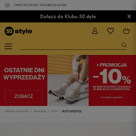
ZWROT DO 30 DNI. W KLUBIE DO 60 DNI.
×
Dołącz do Klubu 50 style
STRONA GŁÓWNA
DAMSKIE
BUTY
BUTY LIFESTYLE