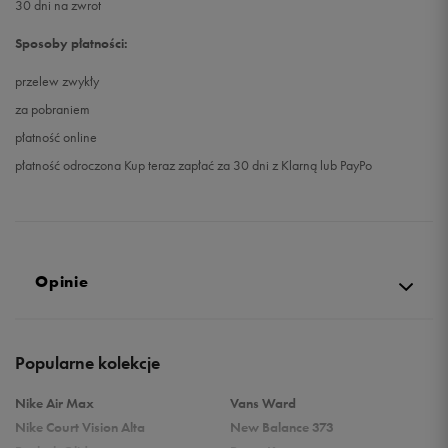
30 dni na zwrot
Sposoby płatności:
przelew zwykły
za pobraniem
płatność online
płatność odroczona Kup teraz zapłać za 30 dni z Klarną lub PayPo
Opinie
5.0
Popularne kolekcje
opinii klientów
143
z całego okresu
Nike Air Max
Vans Ward
zebranych i zweryfikowanych przez
Nike Court Vision Alta
New Balance 373