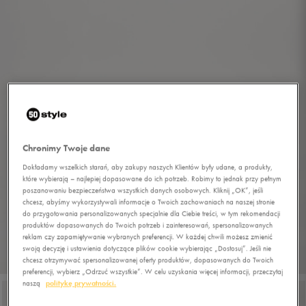
Chronimy Twoje dane
Dokładamy wszelkich starań, aby zakupy naszych Klientów były udane, a produkty,
które wybierają – najlepiej dopasowane do ich potrzeb. Robimy to jednak przy pełnym
poszanowaniu bezpieczeństwa wszystkich danych osobowych. Kliknij „OK”, jeśli
chcesz, abyśmy wykorzystywali informacje o Twoich zachowaniach na naszej stronie
do przygotowania personalizowanych specjalnie dla Ciebie treści, w tym rekomendacji
produktów dopasowanych do Twoich potrzeb i zainteresowań, spersonalizowanych
reklam czy zapamiętywanie wybranych preferencji. W każdej chwili możesz zmienić
swoją decyzję i ustawienia dotyczące plików cookie wybierając „Dostosuj”. Jeśli nie
1/7
chcesz otrzymywać spersonalizowanej oferty produktów, dopasowanych do Twoich
preferencji, wybierz „Odrzuć wszystkie”. W celu uzyskania więcej informacji, przeczytaj
naszą
politykę prywatności.