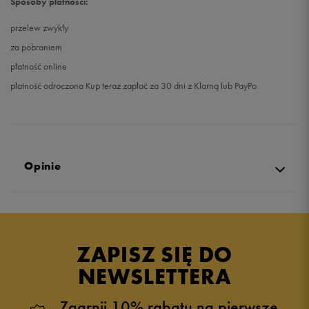
Sposoby płatności:
przelew zwykły
za pobraniem
płatność online
płatność odroczona Kup teraz zapłać za 30 dni z Klarną lub PayPo
Opinie
5.0
opinii klientów
23
z całego okresu
ZAPISZ SIĘ DO
zebranych i zweryfikowanych przez
NEWSLETTERA
Zgarnij 10% rabatu na pierwsze