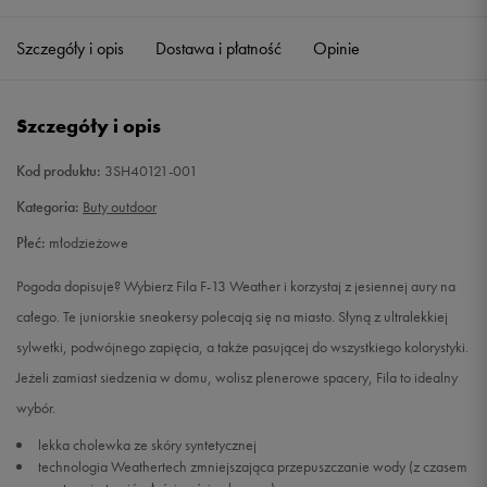
36
22,5 cm
Powiadom o dostępności
Szczegóły i opis
Dostawa i płatność
Opinie
37,5
23,5 cm
Powiadom o dostępności
Szczegóły i opis
38
24 cm
Powiadom o dostępności
Kod produktu:
3SH40121-001
39
24,75 cm
Powiadom o dostępności
Kategoria:
Buty outdoor
Płeć:
młodzieżowe
39,5
25 cm
Powiadom o dostępności
Pogoda dopisuje? Wybierz Fila F-13 Weather i korzystaj z jesiennej aury na
całego. Te juniorskie sneakersy polecają się na miasto. Słyną z ultralekkiej
sylwetki, podwójnego zapięcia, a także pasującej do wszystkiego kolorystyki.
Jeżeli zamiast siedzenia w domu, wolisz plenerowe spacery, Fila to idealny
wybór.
lekka cholewka ze skóry syntetycznej
technologia Weathertech zmniejszająca przepuszczanie wody (z czasem