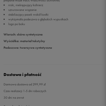
preparat może tracić właściwości ochronne)
niski, niekrępujący kołnierz
sznurowane wiązanie
stabilizujący pasek wokół kostki
wytrzymała podeszwa o głębokich wypustkach
logo po boku
Wierzch: skóra syntetyczna
Wyściółka: materiał tekstylny
Podeszwa: tworzywo syntetyczne
Dostawa i płatność
Darmowa dostawa od 299,99 zł
Czas realizacji 1-5 dni roboczych
30 dni na zwrot