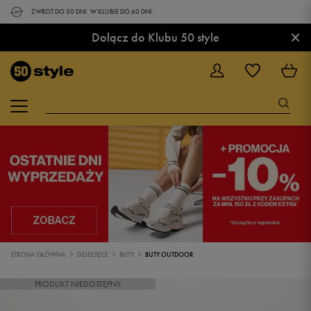
ZWROT DO 30 DNI. W KLUBIE DO 60 DNI.
×
Dołącz do Klubu 50 style
STRONA GŁÓWNA
DZIECIĘCE
BUTY
BUTY OUTDOOR
PRODUKT NIEDOSTĘPNY