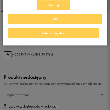
Dostosuj
OK
FILA F-13 WEATHER TECH
Odrzuć wszystkie
5.0
(
23
)
129,99
zł
z Vat
+ 650 PKT W
KLUBIE 50 STYLE
Produkt niedostępny
Jeśli artykuł będzie ponownie dostępny, otrzymasz od nas powiadomienie.
Wybierz rozmiar
Sprawdź dostępność w salonach
Rozmiary EU
Rozmiary US