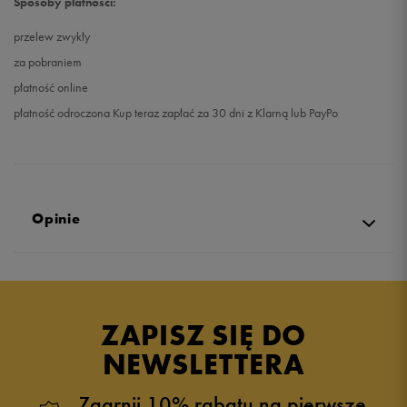
Sposoby płatności:
przelew zwykły
za pobraniem
płatność online
płatność odroczona Kup teraz zapłać za 30 dni z Klarną lub PayPo
Opinie
5.0
opinii klientów
23
z całego okresu
ZAPISZ SIĘ DO
zebranych i zweryfikowanych przez
NEWSLETTERA
Zgarnij 10% rabatu na pierwsze