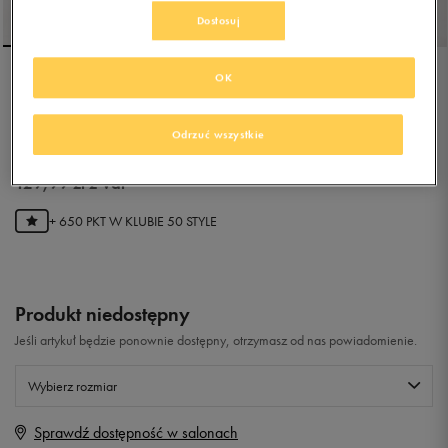
Dostosuj
OK
FILA F-13 WEATHER TECH
Odrzuć wszystkie
5.0
(
23
)
129,99
zł
z Vat
+ 650 PKT W
KLUBIE 50 STYLE
Produkt niedostępny
Jeśli artykuł będzie ponownie dostępny, otrzymasz od nas powiadomienie.
Wybierz rozmiar
Sprawdź dostępność w salonach
Rozmiary EU
Rozmiary US