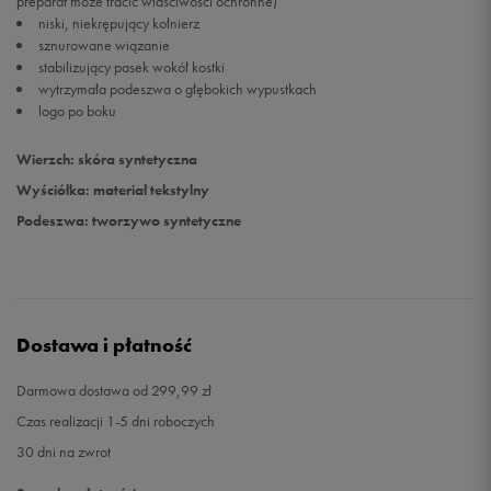
preparat może tracić właściwości ochronne)
niski, niekrępujący kołnierz
sznurowane wiązanie
stabilizujący pasek wokół kostki
wytrzymała podeszwa o głębokich wypustkach
logo po boku
Wierzch: skóra syntetyczna
Wyściółka: materiał tekstylny
Podeszwa: tworzywo syntetyczne
Dostawa i płatność
Darmowa dostawa od 299,99 zł
Czas realizacji 1-5 dni roboczych
30 dni na zwrot