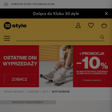
ZWROT DO 30 DNI. W KLUBIE DO 60 DNI.
×
Dołącz do Klubu 50 style
STRONA GŁÓWNA
DZIECIĘCE
BUTY
BUTY OUTDOOR
PRODUKT NIEDOSTĘPNY