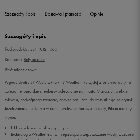
36
22,5 cm
Powiadom o dostępności
Szczegóły i opis
Dostawa i płatność
Opinie
37,5
23,5 cm
Powiadom o dostępności
Szczegóły i opis
38
24 cm
Powiadom o dostępności
Kod produktu:
3SH40121-060
39
24,75 cm
Powiadom o dostępności
Kategoria:
Buty outdoor
Płeć:
młodzieżowe
39,5
25 cm
Powiadom o dostępności
Pogoda dopisuje? Wybierz Fila F-13 Weather i korzystaj z jesiennej aury na
całego. Te juniorskie sneakersy polecają się na miasto. Słyną z ultralekkiej
sylwetki, podwójnego zapięcia, a także pasującej do wszystkiego kolorystyki.
Jeżeli zamiast siedzenia w domu, wolisz plenerowe spacery, Fila to idealny
wybór.
lekka cholewka ze skóry syntetycznej
technologia Weathertech zmniejszająca przepuszczanie wody (z czasem