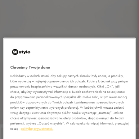
Chronimy Twoje dane
Dokładamy wszelkich starań, aby zakupy naszych Klientów były udane, a produkty,
które wybierają – najlepiej dopasowane do ich potrzeb. Robimy to jednak przy pełnym
poszanowaniu bezpieczeństwa wszystkich danych osobowych. Kliknij „OK”, jeśli
chcesz, abyśmy wykorzystywali informacje o Twoich zachowaniach na naszej stronie
do przygotowania personalizowanych specjalnie dla Ciebie treści, w tym rekomendacji
produktów dopasowanych do Twoich potrzeb i zainteresowań, spersonalizowanych
reklam czy zapamiętywanie wybranych preferencji. W każdej chwili możesz zmienić
swoją decyzję i ustawienia dotyczące plików cookie wybierając „Dostosuj”. Jeśli nie
1/7
chcesz otrzymywać spersonalizowanej oferty produktów, dopasowanych do Twoich
preferencji, wybierz „Odrzuć wszystkie”. W celu uzyskania więcej informacji, przeczytaj
naszą
politykę prywatności.